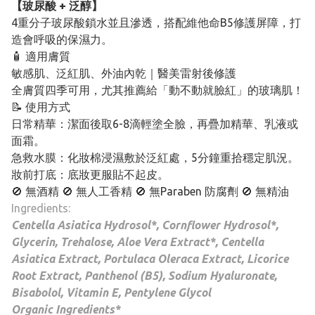
【玻尿酸 + 泛醇】
4重分子玻尿酸鎖水並且滲透，搭配維他命B5修護屏障，打
造會呼吸的保濕力。
🧴 適用膚質
敏感肌、泛紅肌、外油內乾｜醫美雷射後修護
全膚質四季可用，尤其推薦給「動不動就臉紅」的玻璃肌！
📝 使用方式
日常精華：潔面後取6-8滴輕塗全臉，再疊加精華、乳液或
面霜。
急救水膜：化妝棉浸濕敷於泛紅處，5分鐘重拾穩定肌況。
妝前打底：底妝更服貼不起皮。
🚫 無酒精 🚫 無人工香精 🚫 無Paraben 防腐劑 🚫 無精油
Ingredients:
Centella Asiatica Hydrosol*, Cornflower Hydrosol*,
Glycerin, Trehalose, Aloe Vera Extract*, Centella
Asiatica Extract, Portulaca Oleraca Extract, Licorice
Root Extract, Panthenol (B5), Sodium Hyaluronate,
Bisabolol, Vitamin E, Pentylene Glycol
Organic Ingredients*