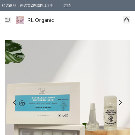
精選商品，任選買2件或以上9 折
詳情
XI周年優惠【新品自由選2件88折/3件85折】
XI周年優惠【Chakra 脈輪平衡自由選2件9折/3件85折/5件8折】
Florame 肌底自由選 2支9折 3支85折
XI周年優惠【蟲蟲退散 · 防衛結界﹞系列2件9折】
Sunki 任選2件95折
BIOFFICINA TOSCANA 任選2支9折 3支85折
Lamav 任選1件9折 2件85折
Mukti Organics 指定產品任選1件9折, 2件88折 3件85折
Intelligent Nutrients Skincare 任選2件9折
deodorant 任選2件88折
化妝品 任選2件95折
XI周年優惠【身心靈單品 任選2件9折/3件85折/5件8折】
XI周年優惠 【精油/香水 任選2件9折/3件85折/5件8折】
XI周年優惠【「關節到肌膚」全效養護 BODY OIL 組2件88折/3件85折】
XI周年優惠【夏日有機物理防曬套裝2件88折】
XI周年優惠【夏日潔面隨意選2件88折/3件85折】
XI周年優惠【逆齡奇蹟抗氧 11 自由選2件88折/3件85折/4件或以上8折】
新會員首次購物即享全單 95 折優惠！
成為VIP / VVIP 可享有生日月現金扣減獎賞優惠 !! 記得去賬户資料填上生日日期啦 !
選用順豐速運，滿$500 免運費
本地速遞 京東 送住宅/ 工商地址 $400 免運費
澳門訂單選用順豐速運，滿$800 免運費
詳情
詳情
詳情
詳情
詳情
詳情
詳情
詳情
詳情
詳情
詳情
詳情
詳情
詳情
詳情
詳情
詳情
RL Organic