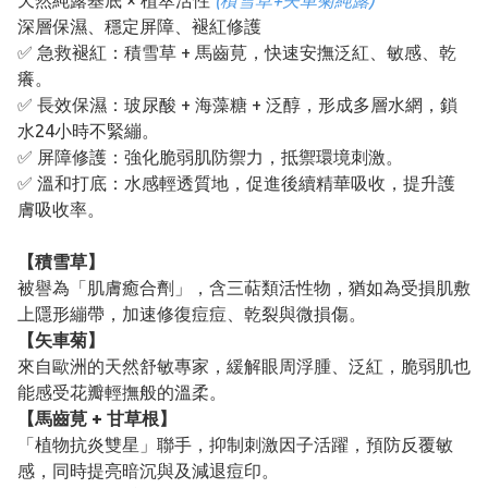
天然純露基底 × 植萃活性
(積雪草+矢車菊純露)
深層保濕、穩定屏障、褪紅修護
✅ 急救褪紅：積雪草 + 馬齒莧，快速安撫泛紅、敏感、乾
癢。
✅ 長效保濕：玻尿酸 + 海藻糖 + 泛醇，形成多層水網，鎖
水24小時不緊繃。
✅ 屏障修護：強化脆弱肌防禦力，抵禦環境刺激。
✅ 溫和打底：水感輕透質地，促進後續精華吸收，提升護
膚吸收率。
【積雪草】
被譽為「肌膚癒合劑」，含三萜類活性物，猶如為受損肌敷
上隱形繃帶，加速修復痘痘、乾裂與微損傷。
【矢車菊】
來自歐洲的天然舒敏專家，緩解眼周浮腫、泛紅，脆弱肌也
能感受花瓣輕撫般的溫柔。
【馬齒莧 + 甘草根】
「植物抗炎雙星」聯手，抑制刺激因子活躍，預防反覆敏
感，同時提亮暗沉與及減退痘印。