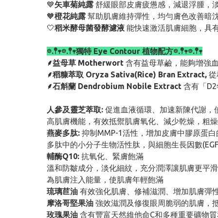
💙
矢車菊純露
舒緩眼部皮膚疲憊感，減退浮腫，
🧡
橙花純露
幫助肌膚維持彈性，均勻膚色改善暗
🤍
稻米酵母菌發酵濾液
能快速激活肌膚細胞，具
𖡼.𖤣𖥧𖡼.𖤣𖥧獨特 Eye Contour 植物配方𖡼.𖤣𖥧𖡼.𖤣𖥧
⸙益母草 Motherwort
含有益母草鹼，能夠增強
⸙稻糠萃取 Oryza Sativa(Rice) Bran Extract,
從
⸙石斛蘭 Dendrobium Nobile Extract
含有「D
人參及靈芝萃取:
促進血液循環、加速新陳代謝，
高肌膚機能，有效抵禦肌膚氧化、減少乾燥，粗燥
燕麥多肽:
抑制MMP-1活性，增加皮膚中膠原蛋
多肽中的小分子生物活性肽，與細胞生長因數(E
輔酶Q10:
抗氧化、緊膚飽滿
溫和防皺成分，淡化細紋，充分潤澤讓肌膚更平滑
為肌膚注入能量，使肌膚年輕飽滿
琉璃苣油
有效強化肌膚、修補滋潤、增加肌膚彈
摩洛哥堅果油
強效滋潤及修復眼周脆弱的肌膚，
玫瑰果油
含有豐富天然維他命C和多種重要礦物