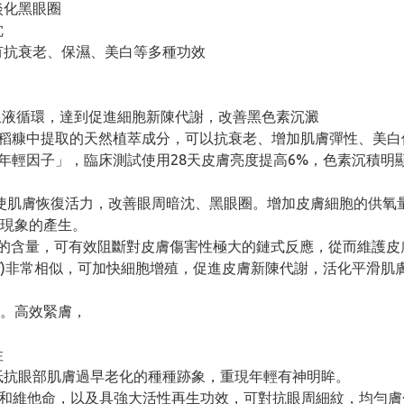
淡化黑眼圈
沈
有抗衰老、保濕、美白等多種功效
血液循環，達到促進細胞新陳代謝，改善黑色素沉澱
稻糠中提取的天然植萃成分，可以抗衰老、增加肌膚彈性、美白
2年輕因子」，臨床測試使用28天皮膚亮度提高6%，色素沉積明
使肌膚恢復活力，改善眼周暗沈、黑眼圈。增加皮膚細胞的供氧
現象的產生。
白的含量，可有效阻斷對皮膚傷害性極大的鏈式反應，從而維護皮
GF)非常相似，可加快細胞增殖，促進皮膚新陳代謝，活化平滑肌
。高效緊膚，
性
抵抗眼部肌膚過早老化的種種跡象，重現年輕有神明眸。
質和維他命，以及具強大活性再生功效，可對抗眼周細紋，均勻膚