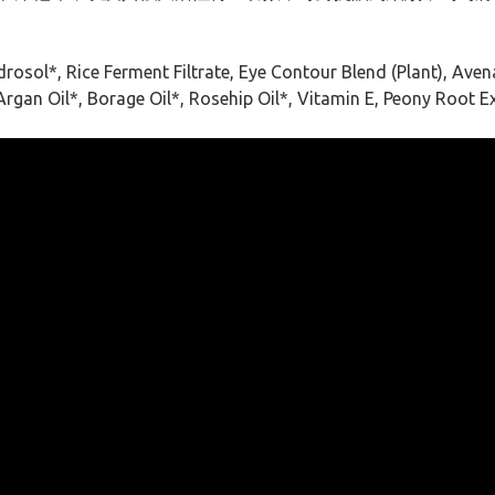
rosol*, Rice Ferment Filtrate, Eye Contour Blend (Plant), Aven
rgan Oil*, Borage Oil*, Rosehip Oil*, Vitamin E, Peony Root E