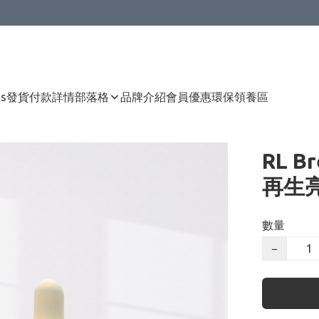
Us
發貨付款詳情
部落格
品牌介紹
會員優惠
環保領養區
RL B
再生亮
數量
−