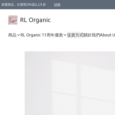
精選商品，任選買2件或以上9 折
詳情
XI周年優惠【新品自由選2件88折/3件85折】
XI周年優惠【Chakra 脈輪平衡自由選2件9折/3件85折/5件8折】
Florame 肌底自由選 2支9折 3支85折
XI周年優惠【蟲蟲退散 · 防衛結界﹞系列2件9折】
Sunki 任選2件95折
BIOFFICINA TOSCANA 任選2支9折 3支85折
Lamav 任選1件9折 2件85折
Mukti Organics 指定產品任選1件9折, 2件88折 3件85折
Intelligent Nutrients Skincare 任選2件9折
deodorant 任選2件88折
化妝品 任選2件95折
XI周年優惠【身心靈單品 任選2件9折/3件85折/5件8折】
XI周年優惠 【精油/香水 任選2件9折/3件85折/5件8折】
XI周年優惠【「關節到肌膚」全效養護 BODY OIL 組2件88折/3件85折】
XI周年優惠【夏日有機物理防曬套裝2件88折】
XI周年優惠【夏日潔面隨意選2件88折/3件85折】
XI周年優惠【逆齡奇蹟抗氧 11 自由選2件88折/3件85折/4件或以上8折】
新會員首次購物即享全單 95 折優惠！
成為VIP / VVIP 可享有生日月現金扣減獎賞優惠 !! 記得去賬户資料填上生日日期啦 !
選用順豐速運，滿$500 免運費
本地速遞 京東 送住宅/ 工商地址 $400 免運費
澳門訂單選用順豐速運，滿$800 免運費
詳情
詳情
詳情
詳情
詳情
詳情
詳情
詳情
詳情
詳情
詳情
詳情
詳情
詳情
詳情
詳情
詳情
RL Organic
商品
RL Organic 11周年優惠
送貨方式
關於我們
About 