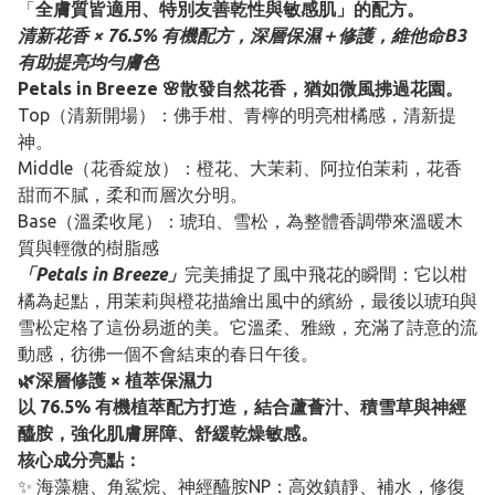
「
全膚質皆適用、特別友善乾性與敏感肌」的配方。
清新花香 × 76.5% 有機配方，深層保濕＋修護，維他命B3
有助提亮均勻膚色
Petals in Breeze 🌸散發自然花香，猶如微風拂過花園。
Top（清新開場）：佛手柑、青檸的明亮柑橘感，清新提
神。
Middle（花香綻放）：橙花、大茉莉、阿拉伯茉莉，花香
甜而不膩，柔和而層次分明。
Base（溫柔收尾）：琥珀、雪松，為整體香調帶來溫暖木
質與輕微的樹脂感
「Petals in Breeze」
完美捕捉了風中飛花的瞬間：它以柑
橘為起點，用茉莉與橙花描繪出風中的繽紛，最後以琥珀與
雪松定格了這份易逝的美。它溫柔、雅緻，充滿了詩意的流
動感，彷彿一個不會結束的春日午後。
🌿深層修護 × 植萃保濕力
以 76.5% 有機植萃配方打造，結合蘆薈汁、積雪草與神經
醯胺，強化肌膚屏障、舒緩乾燥敏感。
核心成分亮點：
✨ 海藻糖、角鯊烷、神經醯胺NP：高效鎮靜、補水，修復