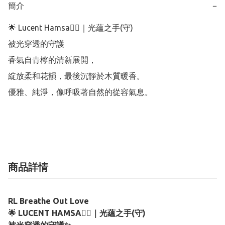
簡介
−
🌟 Lucent Hamsa✋🏻｜光蘊之手(守) 

被光穿透的守護 

香氣自青檸的清新展開，

綻放柔和花韻，最後沉靜於木質暖香。

優雅、純淨，像呼吸著自然的從容氣息。

商品詳情
RL Breathe Out Love
🌟 LUCENT HAMSA✋🏻｜光蘊之手(守)