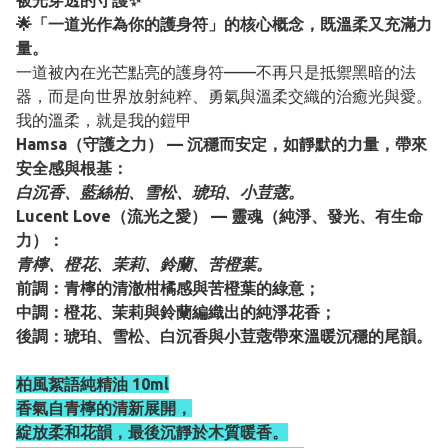
被光穿透的守護✨
🌟「一道光作為你的護身符」的核心概念，既溫柔又充滿力
量。
一道被內在光芒點亮的護身符——不再只是抵禦黑暗的法
器，而是向世界放射純粹、勇氣與溫柔交織的治癒光與愛。
我的溫柔，就是我的鎧甲
Hamsa（守護之力） — 沉穩而安定，如靜默的力量，帶來
安全感與根基：
白沉香、藍絲柏、雪松、琥珀、小荳蔲。
Lucent Love（流光之愛） — 靈魂（純淨、發光、有生命
力）：
青檸、橙花、茉莉、鈴蘭、苦橙葉。
前調：青檸的清澈柑橘感與苦橙葉的綠意；
中調：橙花、茉莉與鈴蘭編織出的純淨花香；
後調：琥珀、雪松、白沉香與小荳蔲帶來溫暖沉穩的尾韻。
柏風絮語純精油 10ml
香氣自青檸的清新展開，
綻放柔和花韻，最後沉靜於木質暖香。