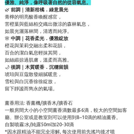
優雅、純淨，像呼吸著自然的從容氣息。
🌿
前調｜清新柑橘．綠意晨光
青檸的明亮酸香喚醒感官，
苦橙葉與藍絲柏交織出微涼的森林氣息，
如晨光灑落林間，清透而純淨。
🌸
中調｜花香柔光．優雅綻放
橙花與茉莉交融出柔和花韻，
百合的潔白氣息輕抹其間，
如絲緞掠過肌膚，溫柔而高雅。
🌙
後調｜木質暖香．沉穩留韻
琥珀與豆蔻散發細膩暖意，
雪松與白沉香徐徐綻放，
留下靜謐而雋永的氣場。
薰香用法: 香薰機/擴香木/擴香石
一般房間大小的小空間薰香滴數最多6滴，較大的空間如客
廳、辦公室或是教室則可以使用到8~10滴的精油薰香。
自製噴霧:水/純露50ml加20-30滴
*因水跟精油不能完全溶解, 每次使用前先搖均後才噴