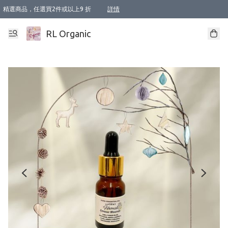
精選商品，任選買2件或以上9 折
詳情
XI周年優惠【新品自由選2件88折/3件85折】
XI周年優惠【Chakra 脈輪平衡自由選2件9折/3件85折/5件8折】
Florame 肌底自由選 2支9折 3支85折
XI周年優惠【蟲蟲退散 · 防衛結界﹞系列2件9折】
Sunki 任選2件95折
BIOFFICINA TOSCANA 任選2支9折 3支85折
Lamav 任選1件9折 2件85折
Mukti Organics 指定產品任選1件9折, 2件88折 3件85折
Intelligent Nutrients Skincare 任選2件9折
deodorant 任選2件88折
化妝品 任選2件95折
XI周年優惠【身心靈單品 任選2件9折/3件85折/5件8折】
XI周年優惠 【精油/香水 任選2件9折/3件85折/5件8折】
XI周年優惠【「關節到肌膚」全效養護 BODY OIL 組2件88折/3件85折】
XI周年優惠【夏日有機物理防曬套裝2件88折】
XI周年優惠【夏日潔面隨意選2件88折/3件85折】
XI周年優惠【逆齡奇蹟抗氧 11 自由選2件88折/3件85折/4件或以上8折】
新會員首次購物即享全單 95 折優惠！
成為VIP / VVIP 可享有生日月現金扣減獎賞優惠 !! 記得去賬户資料填上生日日期啦 !
選用順豐速運，滿$500 免運費
本地速遞 京東 送住宅/ 工商地址 $400 免運費
澳門訂單選用順豐速運，滿$800 免運費
詳情
詳情
詳情
詳情
詳情
詳情
詳情
詳情
詳情
詳情
詳情
詳情
詳情
詳情
詳情
詳情
詳情
RL Organic