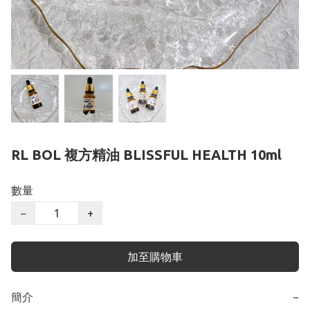
RL BOL 複方精油 BLISSFUL HEALTH 10ml
數量
−
+
加至購物車
簡介
−