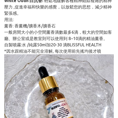
White Oudh 白沉香:
輕鬆地緩解各種精神錯綜複雜的精神
壓力 ,促進幸福和快樂的感覺，以放鬆您的思想，減少精神
緊張感。
用法:
薰香: 香薰機/擴香木/擴香石
一般房間大小的小空間薰香滴數最多6滴，較大的空間如客
廳、辦公室或是教室則可以使用到 8~10滴的精油薰香。
自製噴霧:水 /純露50ml加20-30 滴BLISSFUL HEALTH
*因水跟精油不能完全溶解, 每次使用前先搖均後才噴