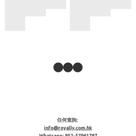
任何查詢:
info@royally.com.hk
Whatsapp: 852-
57961787