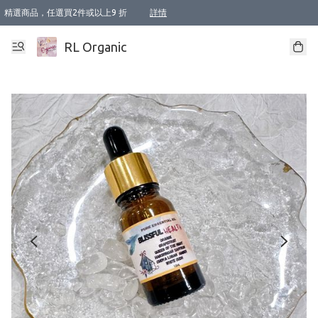
精選商品，任選買2件或以上9 折
詳情
XI周年優惠【新品自由選2件88折/3件85折】
XI周年優惠【Chakra 脈輪平衡自由選2件9折/3件85折/5件8折】
Florame 肌底自由選 2支9折 3支85折
XI周年優惠【蟲蟲退散 · 防衛結界﹞系列2件9折】
Sunki 任選2件95折
BIOFFICINA TOSCANA 任選2支9折 3支85折
Lamav 任選1件9折 2件85折
Mukti Organics 指定產品任選1件9折, 2件88折 3件85折
Intelligent Nutrients Skincare 任選2件9折
deodorant 任選2件88折
化妝品 任選2件95折
XI周年優惠【身心靈單品 任選2件9折/3件85折/5件8折】
XI周年優惠 【精油/香水 任選2件9折/3件85折/5件8折】
XI周年優惠【「關節到肌膚」全效養護 BODY OIL 組2件88折/3件85折】
XI周年優惠【夏日有機物理防曬套裝2件88折】
XI周年優惠【夏日潔面隨意選2件88折/3件85折】
XI周年優惠【逆齡奇蹟抗氧 11 自由選2件88折/3件85折/4件或以上8折】
新會員首次購物即享全單 95 折優惠！
成為VIP / VVIP 可享有生日月現金扣減獎賞優惠 !! 記得去賬户資料填上生日日期啦 !
選用順豐速運，滿$500 免運費
本地速遞 京東 送住宅/ 工商地址 $400 免運費
澳門訂單選用順豐速運，滿$800 免運費
詳情
詳情
詳情
詳情
詳情
詳情
詳情
詳情
詳情
詳情
詳情
詳情
詳情
詳情
詳情
詳情
詳情
RL Organic