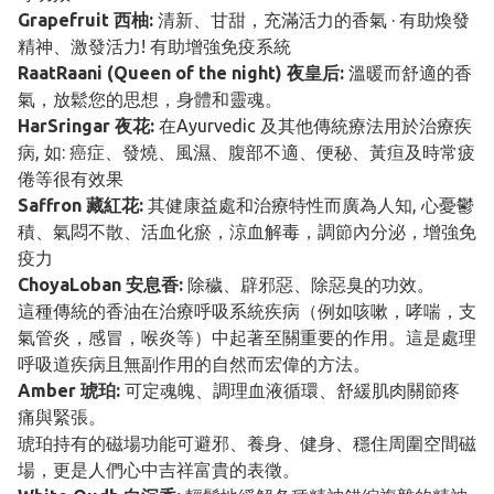
Grapefruit 西柚:
清新、甘甜，充滿活力的香氣 · 有助煥發
精神、激發活力! 有助增強免疫系統
RaatRaani (Queen of the night) 夜皇后:
溫暖而舒適的香
氣，放鬆您的思想，身體和靈魂。
HarSringar 夜花:
在Ayurvedic 及其他傳統療法用於治療疾
病, 如: 癌症、發燒、風濕、腹部不適、便秘、黃疸及時常疲
倦等很有效果
Saffron 藏紅花:
其健康益處和治療特性而廣為人知, 心憂鬱
積、氣悶不散、活血化瘀，涼血解毒，調節內分泌，增強免
疫力
ChoyaLoban 安息香:
除穢、辟邪惡、除惡臭的功效。
這種傳統的香油在治療呼吸系統疾病（例如咳嗽，哮喘，支
氣管炎，感冒，喉炎等）中起著至關重要的作用。這是處理
呼吸道疾病且無副作用的自然而宏偉的方法。
Amber 琥珀:
可定魂魄、調理血液循環、舒緩肌肉關節疼
痛與緊張。
琥珀持有的磁場功能可避邪、養身、健身、穩住周圍空間磁
場，更是人們心中吉祥富貴的表徵。