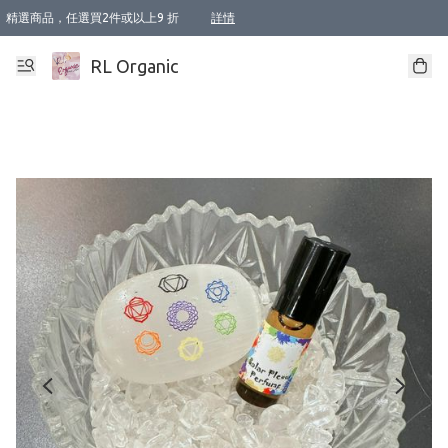
精選商品，任選買2件或以上9 折
詳情
XI周年優惠【新品自由選2件88折/3件85折】
XI周年優惠【Chakra 脈輪平衡自由選2件9折/3件85折/5件8折】
Florame 肌底自由選 2支9折 3支85折
XI周年優惠【蟲蟲退散 · 防衛結界﹞系列2件9折】
Sunki 任選2件95折
BIOFFICINA TOSCANA 任選2支9折 3支85折
Lamav 任選1件9折 2件85折
Mukti Organics 指定產品任選1件9折, 2件88折 3件85折
Intelligent Nutrients Skincare 任選2件9折
deodorant 任選2件88折
化妝品 任選2件95折
XI周年優惠【身心靈單品 任選2件9折/3件85折/5件8折】
XI周年優惠 【精油/香水 任選2件9折/3件85折/5件8折】
XI周年優惠【「關節到肌膚」全效養護 BODY OIL 組2件88折/3件85折】
XI周年優惠【夏日有機物理防曬套裝2件88折】
XI周年優惠【夏日潔面隨意選2件88折/3件85折】
XI周年優惠【逆齡奇蹟抗氧 11 自由選2件88折/3件85折/4件或以上8折】
新會員首次購物即享全單 95 折優惠！
成為VIP / VVIP 可享有生日月現金扣減獎賞優惠 !! 記得去賬户資料填上生日日期啦 !
選用順豐速運，滿$500 免運費
本地速遞 京東 送住宅/ 工商地址 $400 免運費
澳門訂單選用順豐速運，滿$800 免運費
詳情
詳情
詳情
詳情
詳情
詳情
詳情
詳情
詳情
詳情
詳情
詳情
詳情
詳情
詳情
詳情
詳情
RL Organic