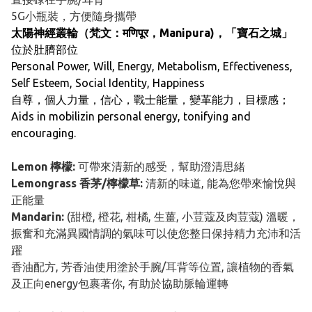
5G小瓶裝，方便隨身攜帶
太陽神經叢輪（梵文：मणिपूर，Manipura)，「寶石之城」
位於肚臍部位
Personal Power, Will, Energy, Metabolism, Effectiveness,
Self Esteem, Social Identity, Happiness
自尊，個人力量，信心，戰士能量，變革能力，目標感；
Aids in mobilizin personal energy, tonifying and
encouraging.
Lemon 檸檬:
可帶來清新的感受，幫助澄清思緒
Lemongrass 香茅/檸檬草:
清新的味道, 能為您帶來愉悅與
正能量
Mandarin:
(甜橙, 橙花, 柑橘, 生薑, 小荳蔻及肉荳蔻) 溫暖，
振奮和充滿異國情調的氣味可以使您整日保持精力充沛和活
躍
香油配方, 芳香油使用塗於手腕/耳背等位置, 讓植物的香氣
及正向energy包裹著你, 有助於協助脈輪運轉