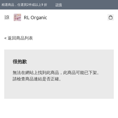
精選商品，任選買2件或以上9 折
詳情
XI周年優惠【新品自由選2件88折/3件85折】
XI周年優惠【Chakra 脈輪平衡自由選2件9折/3件85折/5件8折】
Florame 肌底自由選 2支9折 3支85折
XI周年優惠【蟲蟲退散 · 防衛結界﹞系列2件9折】
Sunki 任選2件95折
BIOFFICINA TOSCANA 任選2支9折 3支85折
Lamav 任選1件9折 2件85折
Mukti Organics 指定產品任選1件9折, 2件88折 3件85折
Intelligent Nutrients Skincare 任選2件9折
deodorant 任選2件88折
化妝品 任選2件95折
XI周年優惠【身心靈單品 任選2件9折/3件85折/5件8折】
XI周年優惠 【精油/香水 任選2件9折/3件85折/5件8折】
XI周年優惠【「關節到肌膚」全效養護 BODY OIL 組2件88折/3件85折】
XI周年優惠【夏日有機物理防曬套裝2件88折】
XI周年優惠【夏日潔面隨意選2件88折/3件85折】
XI周年優惠【逆齡奇蹟抗氧 11 自由選2件88折/3件85折/4件或以上8折】
新會員首次購物即享全單 95 折優惠！
成為VIP / VVIP 可享有生日月現金扣減獎賞優惠 !! 記得去賬户資料填上生日日期啦 !
選用順豐速運，滿$500 免運費
本地速遞 京東 送住宅/ 工商地址 $400 免運費
澳門訂單選用順豐速運，滿$800 免運費
詳情
詳情
詳情
詳情
詳情
詳情
詳情
詳情
詳情
詳情
詳情
詳情
詳情
詳情
詳情
詳情
詳情
RL Organic
< 返回商品列表
很抱歉
無法在網站上找到此商品，此商品可能已下架。
請檢查商品連結是否正確。