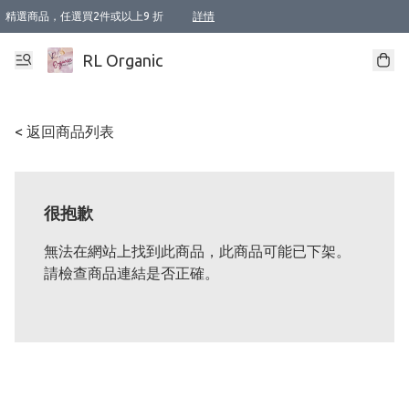
精選商品，任選買2件或以上9 折
詳情
XI周年優惠【新品自由選2件88折/3件85折】
XI周年優惠【Chakra 脈輪平衡自由選2件9折/3件85折/5件8折】
Florame 肌底自由選 2支9折 3支85折
XI周年優惠【蟲蟲退散 · 防衛結界﹞系列2件9折】
Sunki 任選2件95折
BIOFFICINA TOSCANA 任選2支9折 3支85折
Lamav 任選1件9折 2件85折
Mukti Organics 指定產品任選1件9折, 2件88折 3件85折
Intelligent Nutrients Skincare 任選2件9折
deodorant 任選2件88折
化妝品 任選2件95折
XI周年優惠【身心靈單品 任選2件9折/3件85折/5件8折】
XI周年優惠 【精油/香水 任選2件9折/3件85折/5件8折】
XI周年優惠【「關節到肌膚」全效養護 BODY OIL 組2件88折/3件85折】
XI周年優惠【夏日有機物理防曬套裝2件88折】
XI周年優惠【夏日潔面隨意選2件88折/3件85折】
XI周年優惠【逆齡奇蹟抗氧 11 自由選2件88折/3件85折/4件或以上8折】
新會員首次購物即享全單 95 折優惠！
成為VIP / VVIP 可享有生日月現金扣減獎賞優惠 !! 記得去賬户資料填上生日日期啦 !
選用順豐速運，滿$500 免運費
本地速遞 京東 送住宅/ 工商地址 $400 免運費
澳門訂單選用順豐速運，滿$800 免運費
詳情
詳情
詳情
詳情
詳情
詳情
詳情
詳情
詳情
詳情
詳情
詳情
詳情
詳情
詳情
詳情
詳情
RL Organic
< 返回商品列表
很抱歉
無法在網站上找到此商品，此商品可能已下架。
請檢查商品連結是否正確。