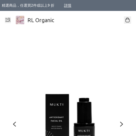
精選商品，任選買2件或以上9 折
詳情
XI周年優惠【新品自由選2件88折/3件85折】
XI周年優惠【Chakra 脈輪平衡自由選2件9折/3件85折/5件8折】
Florame 肌底自由選 2支9折 3支85折
XI周年優惠【蟲蟲退散 · 防衛結界﹞系列2件9折】
Sunki 任選2件95折
BIOFFICINA TOSCANA 任選2支9折 3支85折
Lamav 任選1件9折 2件85折
Mukti Organics 指定產品任選1件9折, 2件88折 3件85折
Intelligent Nutrients Skincare 任選2件9折
deodorant 任選2件88折
化妝品 任選2件95折
XI周年優惠【身心靈單品 任選2件9折/3件85折/5件8折】
XI周年優惠 【精油/香水 任選2件9折/3件85折/5件8折】
XI周年優惠【「關節到肌膚」全效養護 BODY OIL 組2件88折/3件85折】
XI周年優惠【夏日有機物理防曬套裝2件88折】
XI周年優惠【夏日潔面隨意選2件88折/3件85折】
XI周年優惠【逆齡奇蹟抗氧 11 自由選2件88折/3件85折/4件或以上8折】
新會員首次購物即享全單 95 折優惠！
成為VIP / VVIP 可享有生日月現金扣減獎賞優惠 !! 記得去賬户資料填上生日日期啦 !
選用順豐速運，滿$500 免運費
本地速遞 京東 送住宅/ 工商地址 $400 免運費
澳門訂單選用順豐速運，滿$800 免運費
詳情
詳情
詳情
詳情
詳情
詳情
詳情
詳情
詳情
詳情
詳情
詳情
詳情
詳情
詳情
詳情
詳情
RL Organic