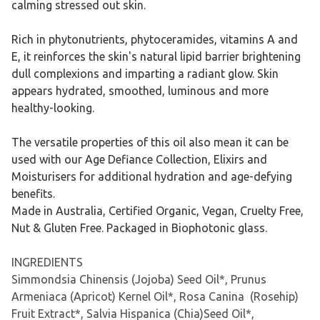
calming stressed out skin.
Rich in phytonutrients, phytoceramides, vitamins A and
E, it reinforces the skin's natural lipid barrier brightening
dull complexions and imparting a radiant glow. Skin
appears hydrated, smoothed, luminous and more
healthy-looking.
The versatile properties of this oil also mean it can be
used with our Age Defiance Collection, Elixirs and
Moisturisers for additional hydration and age-defying
benefits.
Made in Australia, Certified Organic, Vegan, Cruelty Free,
Nut & Gluten Free. Packaged in Biophotonic glass.
INGREDIENTS
Simmondsia Chinensis (Jojoba) Seed Oil*, Prunus
Armeniaca (Apricot) Kernel Oil*, Rosa Canina (Rosehip)
Fruit Extract*, Salvia Hispanica (Chia)Seed Oil*,