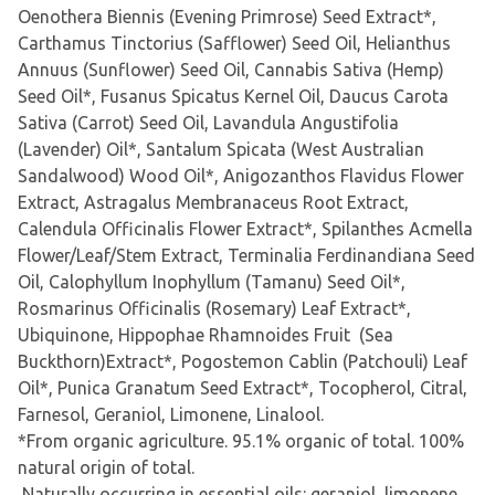
Oenothera Biennis (Evening Primrose) Seed Extract*,
Carthamus Tinctorius (Safflower) Seed Oil, Helianthus
Annuus (Sunflower) Seed Oil, Cannabis Sativa (Hemp)
Seed Oil*, Fusanus Spicatus Kernel Oil, Daucus Carota
Sativa (Carrot) Seed Oil, Lavandula Angustifolia
(Lavender) Oil*, Santalum Spicata (West Australian
Sandalwood) Wood Oil*, Anigozanthos Flavidus Flower
Extract, Astragalus Membranaceus Root Extract,
Calendula Officinalis Flower Extract*, Spilanthes Acmella
Flower/Leaf/Stem Extract, Terminalia Ferdinandiana Seed
Oil, Calophyllum Inophyllum (Tamanu) Seed Oil*,
Rosmarinus Officinalis (Rosemary) Leaf Extract*,
Ubiquinone, Hippophae Rhamnoides Fruit (Sea
Buckthorn)Extract*, Pogostemon Cablin (Patchouli) Leaf
Oil*, Punica Granatum Seed Extract*, Tocopherol, Citral,
Farnesol, Geraniol, Limonene, Linalool.
*From organic agriculture. 95.1% organic of total. 100%
natural origin of total.
Naturally occurring in essential oils: geraniol, limonene,