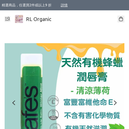
精選商品，任選買2件或以上9 折
詳情
XI周年優惠【新品自由選2件88折/3件85折】
XI周年優惠【Chakra 脈輪平衡自由選2件9折/3件85折/5件8折】
Florame 肌底自由選 2支9折 3支85折
XI周年優惠【蟲蟲退散 · 防衛結界﹞系列2件9折】
Sunki 任選2件95折
BIOFFICINA TOSCANA 任選2支9折 3支85折
Lamav 任選1件9折 2件85折
Mukti Organics 指定產品任選1件9折, 2件88折 3件85折
Intelligent Nutrients Skincare 任選2件9折
deodorant 任選2件88折
化妝品 任選2件95折
XI周年優惠【身心靈單品 任選2件9折/3件85折/5件8折】
XI周年優惠 【精油/香水 任選2件9折/3件85折/5件8折】
XI周年優惠【「關節到肌膚」全效養護 BODY OIL 組2件88折/3件85折】
XI周年優惠【夏日有機物理防曬套裝2件88折】
XI周年優惠【夏日潔面隨意選2件88折/3件85折】
XI周年優惠【逆齡奇蹟抗氧 11 自由選2件88折/3件85折/4件或以上8折】
新會員首次購物即享全單 95 折優惠！
成為VIP / VVIP 可享有生日月現金扣減獎賞優惠 !! 記得去賬户資料填上生日日期啦 !
選用順豐速運，滿$500 免運費
本地速遞 京東 送住宅/ 工商地址 $400 免運費
澳門訂單選用順豐速運，滿$800 免運費
詳情
詳情
詳情
詳情
詳情
詳情
詳情
詳情
詳情
詳情
詳情
詳情
詳情
詳情
詳情
詳情
詳情
RL Organic