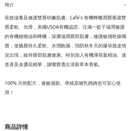
簡介
−
長效滋養及修護雙唇幼嫩肌膚。Lafe’s 有機蜂蠟潤唇膏讓雙
唇柔軟、光滑，美國USDA有機認證。注滿一籃子滋潤修護
的有機植物油和蜂蠟，深層滋潤唇部肌膚，修護敏感乾燥嘴
唇，使嬌唇持久柔軟、水潤飽滿﹐預防秋冬天的爆坼脫皮情
況出現，維持唇部肌膚健康。特別加入有機薄荷葉精油、迷
迭香及金盞花精華，讓嘴唇透出清新草本香氣。

100% 天然配方，連敏感肌、孕婦及哺乳媽媽也可安心使
用！
商品詳情