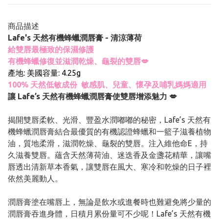
商品描述
Lafe's 天然有機蜂蠟潤唇膏 - 清涼薄荷
給雙唇最極致的保濕修護
有機蜂蠟修復並滋潤乾燥、龜裂的雙唇💋
產地: 美國容量: 4.25g
100% 天然低敏成份 敏感肌、兒童、懷孕及哺乳媽媽適用
讓 Lafe’s 天然有機蜂蠟潤唇膏使雙唇增添魅力 💋
揭開雙唇柔軟、光滑、豐盈水潤嘟嘟的秘密，Lafe’s 天然有
機蜂蠟潤唇膏結合最優質的有機認證蜂蠟和一籃子滋養植物
油，質地柔滑，滋潤乾燥、龜裂的雙唇。注入維他命E，持
久滋養雙唇。蘊含天然薄荷油、迷迭香及金盞花精華，讓嘴
唇透出清新草本香氣，讓雙唇在風大、寒冷和乾燥的日子裡
依然美麗動人。
潤唇膏塗在嘴唇上，無論是飲水或進餐時也難避免將少量的
潤唇膏吞進身體，日積月累份量可不少呢！Lafe’s 天然有機