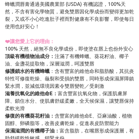
蜂蠟潤唇膏通過美國農業部 (USDA) 有機認證，100%天
然，不含有害化學物質，避免雙唇因化學成份而變得更加乾
裂，又或不小心吃進肚子裡而對健康有不良影響，即使每日
使用也好安心！
❤️讓您愛上它的理由：
100% 天然，絕無不良化學成份，即使塗在唇上也份外安心
頂級有機植物油成分：
注滿了有機蜂蠟、葵花籽油、椰子
油、金盞花提取物，深層滋潤，呵護雙唇
修護鎖水的有機蜂蠟
：含有豐富的維他命和脂肪酸，其抗炎
特性可修復乾燥、龜裂和受損的雙唇，同時形成保濕屏障鎮
緊水潤，並減低環境因素令雙唇變乾／受刺激
滋養抗氧化的維他命E：
富含豐富抗氧化物，保護肌膚屏
障、鎖住水分、使肌膚舒緩柔嫩，全天候保濕，讓雙唇保持
柔軟光滑
修復的有機葵花籽油：
含豐富的維他命E、亞麻油酸，植物
固醇、卵磷脂等，改善皮膚乾燥，促進表皮防禦能力
保濕滋潤的有機椰子油：
富含脂肪，在嘴唇形成保護層，有
助舒緩乾性敏感，鎖緊水份