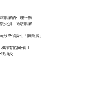
壞肌膚的生理平衡
復受損、過敏肌膚
膚表面形成保護性「防禦層」
效，和鋅有協同作用
）：舒緩消炎