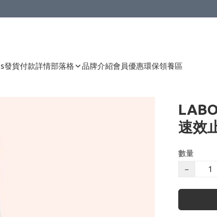
Us
發貨付款詳情
部落格
品牌介紹
會員優惠
環保領養區
LABO
速效止
數量
−