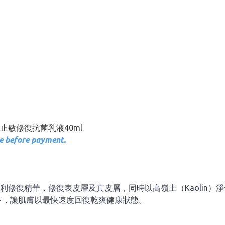
SA 速效止敏修復抗菌乳液40ml
te before payment.
修復精華，修復表皮層及真皮層，同時以高嶺土（Kaolin）
淨
管齊下，讓肌膚以最快速度回復乾爽健康狀態。