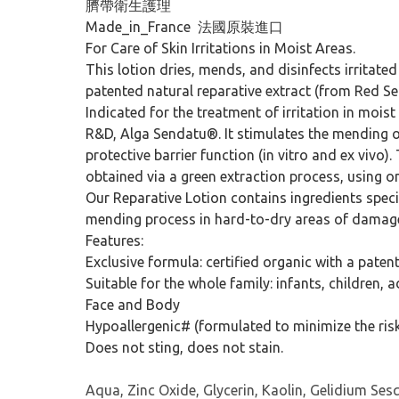
臍帶衛生護理
Made_in_France 法國原裝進口
For Care of Skin Irritations in Moist Areas.
This lotion dries, mends, and disinfects irritate
patented natural reparative extract (from Red Se
Indicated for the treatment of irritation in moist
R&D, Alga Sendatu®. It stimulates the mending of 
protective barrier function (in vitro and ex viv
obtained via a green extraction process, using o
Our Reparative Lotion contains ingredients specifi
mending process in hard-to-dry areas of damage
Features:
Exclusive formula: certified organic with a paten
Suitable for the whole family: infants, children, 
Face and Body
Hypoallergenic# (formulated to minimize the risk
Does not sting, does not stain.
Aqua, Zinc Oxide, Glycerin, Kaolin, Gelidium Se