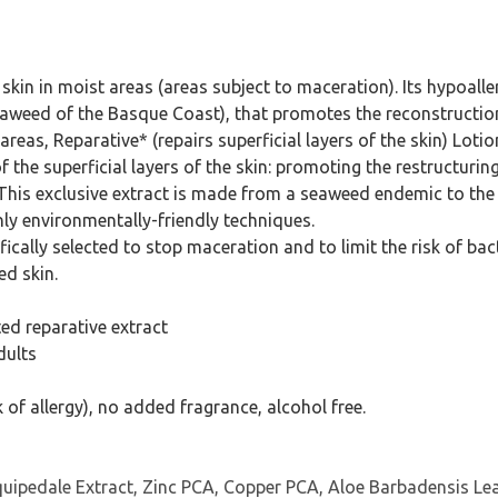
d skin in moist areas (areas subject to maceration). Its hypoa
aweed of the Basque Coast), that promotes the reconstruction 
 areas, Reparative* (repairs superficial layers of the skin) Lo
the superficial layers of the skin: promoting the restructurin
o). This exclusive extract is made from a seaweed endemic to th
nly environmentally-friendly techniques.
cally selected to stop maceration and to limit the risk of bacter
d skin.
ted reparative extract
adults
 of allergy), no added fragrance, alcohol free.
squipedale Extract, Zinc PCA, Copper PCA, Aloe Barbadensis L