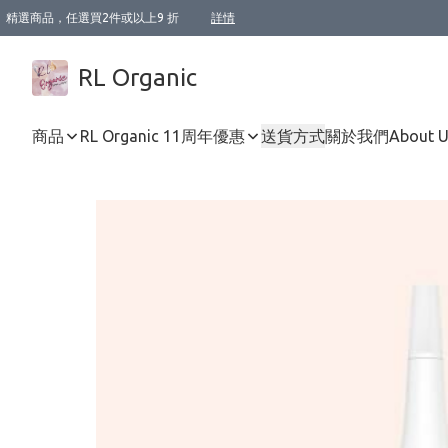
精選商品，任選買2件或以上9 折
詳情
XI周年優惠【新品自由選2件88折/3件85折】
XI周年優惠【Chakra 脈輪平衡自由選2件9折/3件85折/5件8折】
Florame 肌底自由選 2支9折 3支85折
XI周年優惠【蟲蟲退散 · 防衛結界﹞系列2件9折】
Sunki 任選2件95折
BIOFFICINA TOSCANA 任選2支9折 3支85折
Lamav 任選1件9折 2件85折
Mukti Organics 指定產品任選1件9折, 2件88折 3件85折
Intelligent Nutrients Skincare 任選2件9折
deodorant 任選2件88折
化妝品 任選2件95折
XI周年優惠【身心靈單品 任選2件9折/3件85折/5件8折】
XI周年優惠 【精油/香水 任選2件9折/3件85折/5件8折】
XI周年優惠【「關節到肌膚」全效養護 BODY OIL 組2件88折/3件85折】
XI周年優惠【夏日有機物理防曬套裝2件88折】
XI周年優惠【夏日潔面隨意選2件88折/3件85折】
XI周年優惠【逆齡奇蹟抗氧 11 自由選2件88折/3件85折/4件或以上8折】
新會員首次購物即享全單 95 折優惠！
成為VIP / VVIP 可享有生日月現金扣減獎賞優惠 !! 記得去賬户資料填上生日日期啦 !
選用順豐速運，滿$500 免運費
本地速遞 京東 送住宅/ 工商地址 $400 免運費
澳門訂單選用順豐速運，滿$800 免運費
詳情
詳情
詳情
詳情
詳情
詳情
詳情
詳情
詳情
詳情
詳情
詳情
詳情
詳情
詳情
詳情
詳情
RL Organic
商品
RL Organic 11周年優惠
送貨方式
關於我們
About 