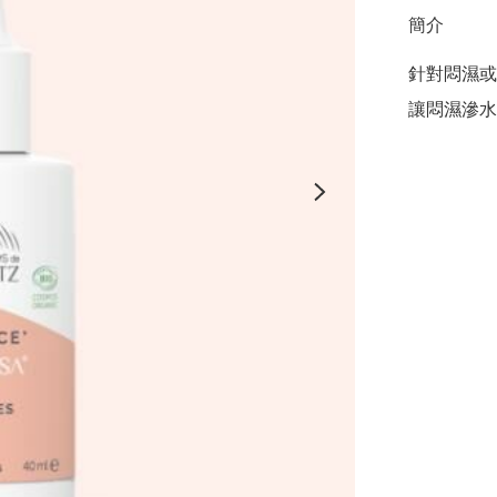
簡介
針對悶濕或
讓悶濕滲水