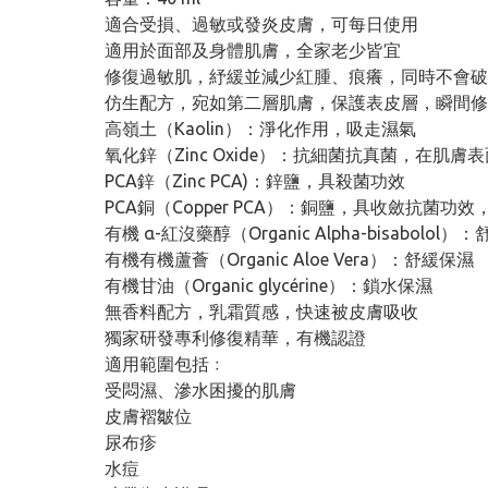
適合受損、過敏或發炎皮膚，可每日使用
適用於面部及身體肌膚，全家老少皆宜
修復過敏肌，紓緩並減少紅腫、痕癢，同時不會破
仿生配方，宛如第二層肌膚，保護表皮層，瞬間修
高嶺土（Kaolin）：淨化作用，吸走濕氣
氧化鋅（Zinc Oxide）：抗細菌抗真菌，在肌
PCA鋅（Zinc PCA)：鋅鹽，具殺菌功效
PCA銅（Copper PCA）：銅鹽，具收斂抗菌功
有機 α-紅沒藥醇（Organic Alpha-bisabolol
有機有機蘆薈（Organic Aloe Vera）：舒緩保濕
有機甘油（Organic glycérine）：鎖水保濕
無香料配方，乳霜質感，快速被皮膚吸收
獨家研發專利修復精華，有機認證
適用範圍包括﹕
受悶濕、滲水困擾的肌膚
皮膚褶皺位
尿布疹
水痘