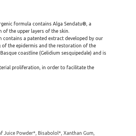
llergenic formula contains Alga Sendatu®, a
of the upper layers of the skin.
tion contains a patented extract developed by our
g of the epidermis and the restoration of the
e Basque coastline (Gelidium sesquipedale) and is
ial proliferation, in order to facilitate the
eaf Juice Powder*, Bisabolol*, Xanthan Gum,