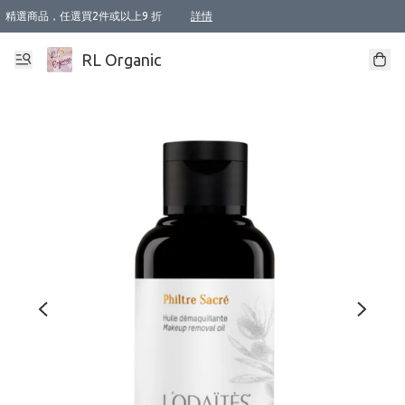
精選商品，任選買2件或以上9 折
詳情
XI周年優惠【新品自由選2件88折/3件85折】
XI周年優惠【Chakra 脈輪平衡自由選2件9折/3件85折/5件8折】
Florame 肌底自由選 2支9折 3支85折
XI周年優惠【蟲蟲退散 · 防衛結界﹞系列2件9折】
Sunki 任選2件95折
BIOFFICINA TOSCANA 任選2支9折 3支85折
Lamav 任選1件9折 2件85折
Mukti Organics 指定產品任選1件9折, 2件88折 3件85折
Intelligent Nutrients Skincare 任選2件9折
deodorant 任選2件88折
化妝品 任選2件95折
XI周年優惠【身心靈單品 任選2件9折/3件85折/5件8折】
XI周年優惠 【精油/香水 任選2件9折/3件85折/5件8折】
XI周年優惠【「關節到肌膚」全效養護 BODY OIL 組2件88折/3件85折】
XI周年優惠【夏日有機物理防曬套裝2件88折】
XI周年優惠【夏日潔面隨意選2件88折/3件85折】
XI周年優惠【逆齡奇蹟抗氧 11 自由選2件88折/3件85折/4件或以上8折】
新會員首次購物即享全單 95 折優惠！
成為VIP / VVIP 可享有生日月現金扣減獎賞優惠 !! 記得去賬户資料填上生日日期啦 !
選用順豐速運，滿$500 免運費
本地速遞 京東 送住宅/ 工商地址 $400 免運費
澳門訂單選用順豐速運，滿$800 免運費
詳情
詳情
詳情
詳情
詳情
詳情
詳情
詳情
詳情
詳情
詳情
詳情
詳情
詳情
詳情
詳情
詳情
RL Organic