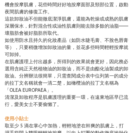
機會按摩肌膚，花些時間好好地按摩面部及頸部位置，啟動
夜間肌膚的修復工作。
這款卸妝油不但能徹底潔淨肌膚，還能為乾燥或成熟的肌膚
深層保水，針對混合性或油性肌膚則能去除多餘的油脂——
壞脂肪會被好脂肪所取代。
如使用防水且持久的化妝產品（如防水睫毛膏、不脫色唇膏
等），只要稍微增加卸妝油的量，並花多些時間輕輕按摩就
可卸掉。
在肌膚護理上付出越多，所得到的效果就會更好，因此務必
選用含純正天然植物油的卸妝油，而不是由酯化油製成的卸
妝油。分辨辦法很簡單，只需查閱成分表中位列第一的成分
的拉丁文名稱就會一清二楚，如橄欖油的拉丁文名稱為
「OLEA EUROPAEA」。
清潔及卸妝程序是肌膚護理的重要一環，在遠東地區早已流
行，愛美女士不要偷懶了。
使用小貼士
取至少 5 滴在掌心中加熱，輕輕地塗在幹爽的肌膚上，打
濕手指閉上雙眼輕輕地按摩，以向上打圈的動作徹底地融化