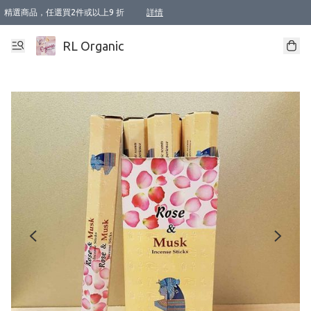
精選商品，任選買2件或以上9 折
詳情
XI周年優惠【新品自由選2件88折/3件85折】
XI周年優惠【Chakra 脈輪平衡自由選2件9折/3件85折/5件8折】
Florame 肌底自由選 2支9折 3支85折
XI周年優惠【蟲蟲退散 · 防衛結界﹞系列2件9折】
Sunki 任選2件95折
BIOFFICINA TOSCANA 任選2支9折 3支85折
Lamav 任選1件9折 2件85折
Mukti Organics 指定產品任選1件9折, 2件88折 3件85折
Intelligent Nutrients Skincare 任選2件9折
deodorant 任選2件88折
化妝品 任選2件95折
XI周年優惠【身心靈單品 任選2件9折/3件85折/5件8折】
XI周年優惠 【精油/香水 任選2件9折/3件85折/5件8折】
XI周年優惠【「關節到肌膚」全效養護 BODY OIL 組2件88折/3件85折】
XI周年優惠【夏日有機物理防曬套裝2件88折】
XI周年優惠【夏日潔面隨意選2件88折/3件85折】
XI周年優惠【逆齡奇蹟抗氧 11 自由選2件88折/3件85折/4件或以上8折】
新會員首次購物即享全單 95 折優惠！
成為VIP / VVIP 可享有生日月現金扣減獎賞優惠 !! 記得去賬户資料填上生日日期啦 !
選用順豐速運，滿$500 免運費
本地速遞 京東 送住宅/ 工商地址 $400 免運費
澳門訂單選用順豐速運，滿$800 免運費
詳情
詳情
詳情
詳情
詳情
詳情
詳情
詳情
詳情
詳情
詳情
詳情
詳情
詳情
詳情
詳情
詳情
RL Organic