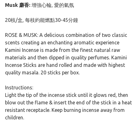
Musk 麝香:
增強心輪, 愛的氣氛
20枝/盒, 每枝約能燃點30-45分鐘
ROSE & MUSK: A delicious combination of two classic
scents creating an enchanting aromatic experience
Kamini Incense is made from the finest natural raw
materials and then dipped in quality perfumes. Kamini
Incense Sticks are hand rolled and made with highest
quality masala. 20 sticks per box.
Instructions:
Light the tip of the incense stick until it glows red, then
blow out the flame & insert the end of the stick in a heat
resistant receptacle. Keep burning incense away from
children.