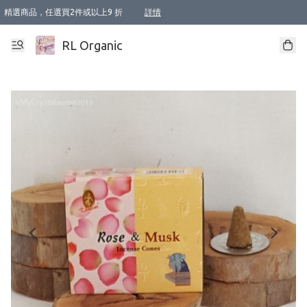
精選商品，任選買2件或以上9 折
詳情
XI周年優惠【新品自由選2件88折/3件85折】
XI周年優惠【Chakra 脈輪平衡自由選2件9折/3件85折/5件8折】
Florame 肌底自由選 2支9折 3支85折
XI周年優惠【蟲蟲退散 · 防衛結界﹞系列2件9折】
Sunki 任選2件95折
BIOFFICINA TOSCANA 任選2支9折 3支85折
Lamav 任選1件9折 2件85折
Mukti Organics 指定產品任選1件9折, 2件88折 3件85折
Intelligent Nutrients Skincare 任選2件9折
deodorant 任選2件88折
化妝品 任選2件95折
XI周年優惠【身心靈單品 任選2件9折/3件85折/5件8折】
XI周年優惠 【精油/香水 任選2件9折/3件85折/5件8折】
XI周年優惠【「關節到肌膚」全效養護 BODY OIL 組2件88折/3件85折】
XI周年優惠【夏日有機物理防曬套裝2件88折】
XI周年優惠【夏日潔面隨意選2件88折/3件85折】
XI周年優惠【逆齡奇蹟抗氧 11 自由選2件88折/3件85折/4件或以上8折】
新會員首次購物即享全單 95 折優惠！
成為VIP / VVIP 可享有生日月現金扣減獎賞優惠 !! 記得去賬户資料填上生日日期啦 !
選用順豐速運，滿$500 免運費
本地速遞 京東 送住宅/ 工商地址 $400 免運費
澳門訂單選用順豐速運，滿$800 免運費
詳情
詳情
詳情
詳情
詳情
詳情
詳情
詳情
詳情
詳情
詳情
詳情
詳情
詳情
詳情
詳情
詳情
RL Organic