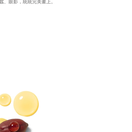
臥蠶、眼影，統統完美畫上。