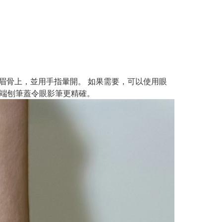
角或眉骨上，並用手指暈開。 如果需要，可以使用眼
尾端刨筆蓋令眼影筆更精確。