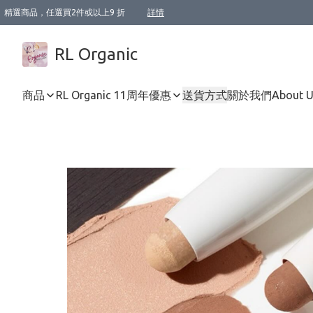
精選商品，任選買2件或以上9 折
詳情
XI周年優惠【新品自由選2件88折/3件85折】
XI周年優惠【Chakra 脈輪平衡自由選2件9折/3件85折/5件8折】
Florame 肌底自由選 2支9折 3支85折
XI周年優惠【蟲蟲退散 · 防衛結界﹞系列2件9折】
Sunki 任選2件95折
BIOFFICINA TOSCANA 任選2支9折 3支85折
Lamav 任選1件9折 2件85折
Mukti Organics 指定產品任選1件9折, 2件88折 3件85折
Intelligent Nutrients Skincare 任選2件9折
deodorant 任選2件88折
化妝品 任選2件95折
XI周年優惠【身心靈單品 任選2件9折/3件85折/5件8折】
XI周年優惠 【精油/香水 任選2件9折/3件85折/5件8折】
XI周年優惠【「關節到肌膚」全效養護 BODY OIL 組2件88折/3件85折】
XI周年優惠【夏日有機物理防曬套裝2件88折】
XI周年優惠【夏日潔面隨意選2件88折/3件85折】
XI周年優惠【逆齡奇蹟抗氧 11 自由選2件88折/3件85折/4件或以上8折】
新會員首次購物即享全單 95 折優惠！
成為VIP / VVIP 可享有生日月現金扣減獎賞優惠 !! 記得去賬户資料填上生日日期啦 !
選用順豐速運，滿$500 免運費
本地速遞 京東 送住宅/ 工商地址 $400 免運費
澳門訂單選用順豐速運，滿$800 免運費
詳情
詳情
詳情
詳情
詳情
詳情
詳情
詳情
詳情
詳情
詳情
詳情
詳情
詳情
詳情
詳情
詳情
RL Organic
商品
RL Organic 11周年優惠
送貨方式
關於我們
About 