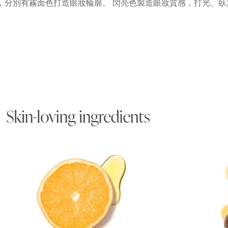
，分別有霧面色打造眼妝輪廓、 閃亮色製造眼妝質感，打光、