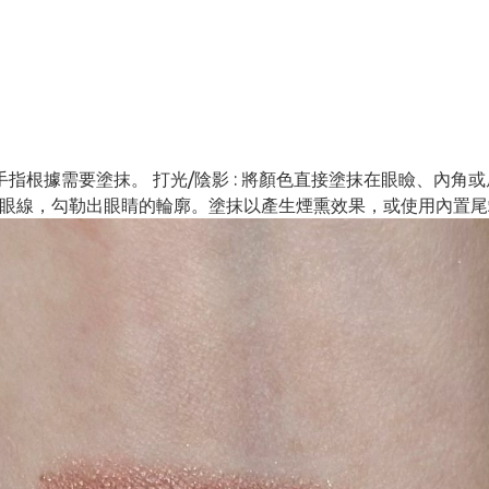
後用手指根據需要塗抹。 打光/陰影 : 將顏色直接塗抹在眼瞼、內
或下眼線，勾勒出眼睛的輪廓。塗抹以產生煙熏效果，或使用內置