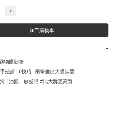
+
加至購物車
−
 礦物眼影筆

殘黨 | 0技巧 ‧ 兩筆畫出大眼臥蠶 

滑 | 油眼、敏感眼 #比大牌更高質