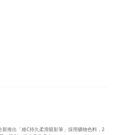
e 全新推出「維C持久柔滑眼影筆」採用礦物色料，2