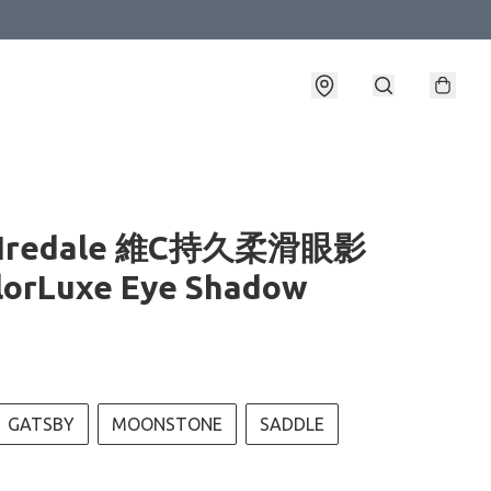
 Iredale 維C持久柔滑眼影
lorLuxe Eye Shadow
GATSBY
MOONSTONE
SADDLE