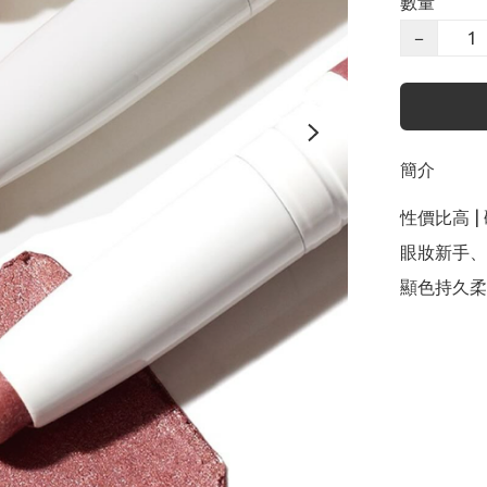
數量
−
簡介
性價比高 |
眼妝新手、手
顯色持久柔