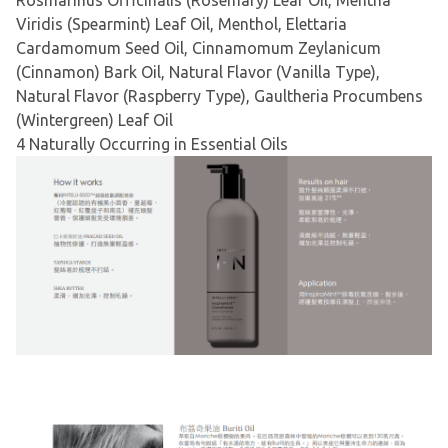
Rosmarinus Officinalis (Rosemary) Leaf Oil, Mentha
Viridis (Spearmint) Leaf Oil, Menthol, Elettaria
Cardamomum Seed Oil, Cinnamomum Zeylanicum
(Cinnamon) Bark Oil, Natural Flavor (Vanilla Type),
Natural Flavor (Raspberry Type), Gaultheria Procumbens
(Wintergreen) Leaf Oil
4 Naturally Occurring in Essential Oils