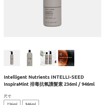
Intelligent Nutrients INTELLI-SEED
InspiraMint 排毒抗氧護髮素 236ml / 946ml
尺寸
236ml
946ml