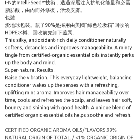
I-N的Intelli-Seed™技術，透過深層注入抗氧化能量和必需
脂肪酸，由內而外修復，活煥皮膚。
包裝
愛地球包裝。瓶子90%是採用由美國“綠色垃圾箱”回收的
HDPE水樽。回收前先卸下蓋泵。
This silky, antioxidant-rich daily conditioner naturally
softens, detangles and improves manageability. A minty
tingle from certified-organic essential oils instantly perks
up the body and mind.
Super-natural Results.
Raise the vibration. This everyday lightweight, balancing
conditioner wakes up the senses with a refreshing,
uplifting mint aroma. Improves hair manageability over
time, cools and refreshes the scalp, and leaves hair soft,
bouncy and shining with good health. A unique blend of
certified organic essential oils helps soothe and refresh.
CERTIFIED ORGANIC AROMA OILS/FLAVORS.99%
NATURAL ORIGIN OF TOTAL. / <1% ORGANIC ORIGIN OF