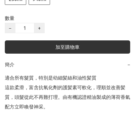
數量
−
+
加至購物車
簡介
−
適合所有髮質，特別是幼細髪絲和油性髪質

這款柔滑，富含抗氧化劑的護髪素可軟化，理順並改善髪
質，頭髮從此不再難打理。由有機認證精油製成的薄荷香氣
配方立即喚發神采。