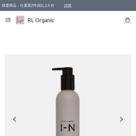
精選商品，任選買2件或以上9 折
詳情
XI周年優惠【新品自由選2件88折/3件85折】
XI周年優惠【Chakra 脈輪平衡自由選2件9折/3件85折/5件8折】
Florame 肌底自由選 2支9折 3支85折
XI周年優惠【蟲蟲退散 · 防衛結界﹞系列2件9折】
Sunki 任選2件95折
BIOFFICINA TOSCANA 任選2支9折 3支85折
Lamav 任選1件9折 2件85折
Mukti Organics 指定產品任選1件9折, 2件88折 3件85折
Intelligent Nutrients Skincare 任選2件9折
deodorant 任選2件88折
化妝品 任選2件95折
XI周年優惠【身心靈單品 任選2件9折/3件85折/5件8折】
XI周年優惠 【精油/香水 任選2件9折/3件85折/5件8折】
XI周年優惠【「關節到肌膚」全效養護 BODY OIL 組2件88折/3件85折】
XI周年優惠【夏日有機物理防曬套裝2件88折】
XI周年優惠【夏日潔面隨意選2件88折/3件85折】
XI周年優惠【逆齡奇蹟抗氧 11 自由選2件88折/3件85折/4件或以上8折】
新會員首次購物即享全單 95 折優惠！
成為VIP / VVIP 可享有生日月現金扣減獎賞優惠 !! 記得去賬户資料填上生日日期啦 !
選用順豐速運，滿$500 免運費
本地速遞 京東 送住宅/ 工商地址 $400 免運費
澳門訂單選用順豐速運，滿$800 免運費
詳情
詳情
詳情
詳情
詳情
詳情
詳情
詳情
詳情
詳情
詳情
詳情
詳情
詳情
詳情
詳情
詳情
RL Organic