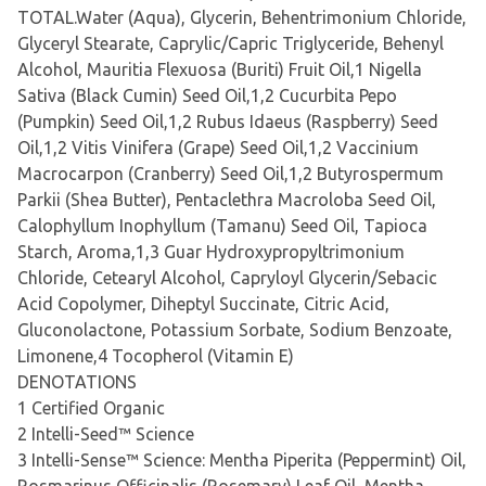
TOTAL.Water (Aqua), Glycerin, Behentrimonium Chloride,
Glyceryl Stearate, Caprylic/Capric Triglyceride, Behenyl
Alcohol, Mauritia Flexuosa (Buriti) Fruit Oil,1 Nigella
Sativa (Black Cumin) Seed Oil,1,2 Cucurbita Pepo
(Pumpkin) Seed Oil,1,2 Rubus Idaeus (Raspberry) Seed
Oil,1,2 Vitis Vinifera (Grape) Seed Oil,1,2 Vaccinium
Macrocarpon (Cranberry) Seed Oil,1,2 Butyrospermum
Parkii (Shea Butter), Pentaclethra Macroloba Seed Oil,
Calophyllum Inophyllum (Tamanu) Seed Oil, Tapioca
Starch, Aroma,1,3 Guar Hydroxypropyltrimonium
Chloride, Cetearyl Alcohol, Capryloyl Glycerin/Sebacic
Acid Copolymer, Diheptyl Succinate, Citric Acid,
Gluconolactone, Potassium Sorbate, Sodium Benzoate,
Limonene,4 Tocopherol (Vitamin E)
DENOTATIONS
1 Certified Organic
2 Intelli-Seed™ Science
3 Intelli-Sense™ Science: Mentha Piperita (Peppermint) Oil,