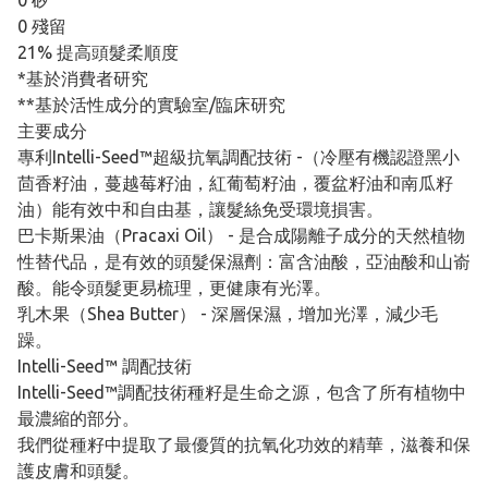
0 矽
0 殘留
21% 提高頭髮柔順度
*基於消費者研究
**基於活性成分的實驗室/臨床研究
主要成分
專利Intelli-Seed™超級抗氧調配技術 -（冷壓有機認證黑小
茴香籽油，蔓越莓籽油，紅葡萄籽油，覆盆籽油和南瓜籽
油）能有效中和自由基，讓髮絲免受環境損害。
巴卡斯果油（Pracaxi Oil） - 是合成陽離子成分的天然植物
性替代品，是有效的頭髮保濕劑：富含油酸，亞油酸和山嵛
酸。能令頭髮更易梳理，更健康有光澤。
乳木果（Shea Butter） - 深層保濕，增加光澤，減少毛
躁。
Intelli-Seed™ 調配技術
Intelli-Seed™調配技術種籽是生命之源，包含了所有植物中
最濃縮的部分。
我們從種籽中提取了最優質的抗氧化功效的精華，滋養和保
護皮膚和頭髮。