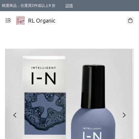
精選商品，任選買2件或以上9 折
詳情
XI周年優惠【新品自由選2件88折/3件85折】
XI周年優惠【Chakra 脈輪平衡自由選2件9折/3件85折/5件8折】
Florame 肌底自由選 2支9折 3支85折
XI周年優惠【蟲蟲退散 · 防衛結界﹞系列2件9折】
Sunki 任選2件95折
BIOFFICINA TOSCANA 任選2支9折 3支85折
Lamav 任選1件9折 2件85折
Mukti Organics 指定產品任選1件9折, 2件88折 3件85折
Intelligent Nutrients Skincare 任選2件9折
deodorant 任選2件88折
化妝品 任選2件95折
XI周年優惠【身心靈單品 任選2件9折/3件85折/5件8折】
XI周年優惠 【精油/香水 任選2件9折/3件85折/5件8折】
XI周年優惠【「關節到肌膚」全效養護 BODY OIL 組2件88折/3件85折】
XI周年優惠【夏日有機物理防曬套裝2件88折】
XI周年優惠【夏日潔面隨意選2件88折/3件85折】
XI周年優惠【逆齡奇蹟抗氧 11 自由選2件88折/3件85折/4件或以上8折】
新會員首次購物即享全單 95 折優惠！
成為VIP / VVIP 可享有生日月現金扣減獎賞優惠 !! 記得去賬户資料填上生日日期啦 !
選用順豐速運，滿$500 免運費
本地速遞 京東 送住宅/ 工商地址 $400 免運費
澳門訂單選用順豐速運，滿$800 免運費
詳情
詳情
詳情
詳情
詳情
詳情
詳情
詳情
詳情
詳情
詳情
詳情
詳情
詳情
詳情
詳情
詳情
RL Organic