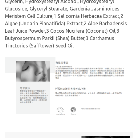
Glycerin, Hydroxystearyl Alcohol, Hydroxystearyl
Glucoside, Glyceryl Stearate, Gardenia Jasminoides
Meristem Cell Culture,1 Salicornia Herbacea Extract,2
Algae (Undaria Pinnatifida) Extract,2 Aloe Barbadensis
Leaf Juice Powder,3 Cocos Nucifera (Coconut) Oil,3
Butyrospermum Parkii (Shea) Butter,3 Carthamus
Tinctorius (Safflower) Seed Oil