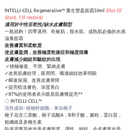
INTELLI-CELL Re:generative™ 重生豐盈面霜50ml
(Out Of
Stock, 7月 restock)
適用於中性至乾性/缺水皮膚類型
一瓶就夠！四季適用、乾敏肌，脫水肌、成熟肌必備的水感
滋養面霜
改善膚質和柔軟度
使⽪膚盈潤，改善極度乾燥症和極度痕癢
⽪膚減少細紋和皺紋的出現
✓積極修復、平滑、緊緻皮膚
✓改善肌膚紋理，眼周間、嘴邊細紋效果明顯
✓瞬速保濕、改善皮膚屏障
✓提亮暗淡膚色、深度美白
✓87%的使用者表示眼底肌膚獲提亮**
◇ INTELLI-CELL™
活性成份- 植物幹細胞：來自梔子
梔子花含三萘酚，梔子花酸A，B和子酸，澱粉，蛋白質，
粗纖維及多種生素
臨床證實高效改善皮膚密度、彈性、細紋，令皮膚更光滑。