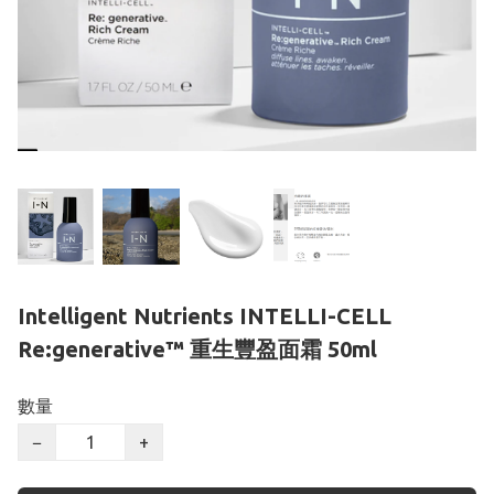
Intelligent Nutrients INTELLI-CELL
Re:generative™ 重生豐盈面霜 50ml
數量
−
+