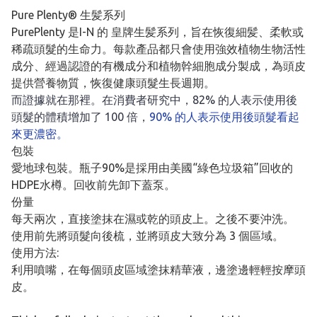
Pure Plenty® 生髪系列
PurePlenty 是I-N 的 皇牌生髪系列，旨在恢復細髪、柔軟或
稀疏頭髮的生命力。每款產品都只會使用強效植物生物活性
成分、經過認證的有機成分和植物幹細胞成分製成，為頭皮
提供營養物質，恢復健康頭髮生長週期。
而證據就在那裡。在消費者研究中，82% 的人表示使用後
頭髮的體積增加了 100 倍，
90% 的人表示使用後頭髮看起
來更濃密。
包裝
愛地球包裝。瓶子90%是採用由美國“綠色垃圾箱”回收的
HDPE水樽。回收前先卸下蓋泵。
份量
每天兩次，直接塗抹在濕或乾的頭皮上。之後不要沖洗。
使用前先將頭髮向後梳，並將頭皮大致分為 3 個區域。
使用方法:
利用噴嘴，在每個頭皮區域塗抹精華液，邊塗邊輕輕按摩頭
皮。