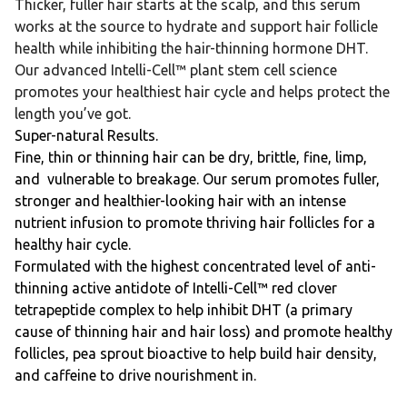
Thicker, fuller hair starts at the scalp, and this serum
works at the source to hydrate and support hair follicle
health while inhibiting the hair-thinning hormone DHT.
Our advanced Intelli-Cell™ plant stem cell science
promotes your healthiest hair cycle and helps protect the
length you’ve got.
Super-natural Results.
Fine, thin or thinning hair can be dry, brittle, fine, limp,
and vulnerable to breakage. Our serum promotes fuller,
stronger and healthier-looking hair with an intense
nutrient infusion to promote thriving hair follicles for a
healthy hair cycle.
Formulated with the highest concentrated level of anti-
thinning active antidote of Intelli-Cell™ red clover
tetrapeptide complex to help inhibit DHT (a primary
cause of thinning hair and hair loss) and promote healthy
follicles, pea sprout bioactive to help build hair density,
and caffeine to drive nourishment in.