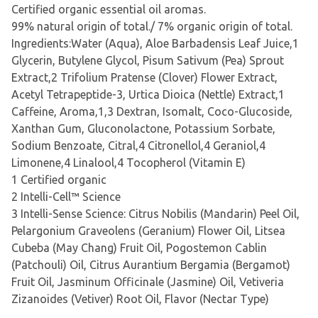
Certified organic essential oil aromas.
99% natural origin of total./ 7% organic origin of total.
Ingredients:Water (Aqua), Aloe Barbadensis Leaf Juice,1
Glycerin, Butylene Glycol, Pisum Sativum (Pea) Sprout
Extract,2 Trifolium Pratense (Clover) Flower Extract,
Acetyl Tetrapeptide-3, Urtica Dioica (Nettle) Extract,1
Caffeine, Aroma,1,3 Dextran, Isomalt, Coco-Glucoside,
Xanthan Gum, Gluconolactone, Potassium Sorbate,
Sodium Benzoate, Citral,4 Citronellol,4 Geraniol,4
Limonene,4 Linalool,4 Tocopherol (Vitamin E)
1 Certified organic
2 Intelli-Cell™ Science
3 Intelli-Sense Science: Citrus Nobilis (Mandarin) Peel Oil,
Pelargonium Graveolens (Geranium) Flower Oil, Litsea
Cubeba (May Chang) Fruit Oil, Pogostemon Cablin
(Patchouli) Oil, Citrus Aurantium Bergamia (Bergamot)
Fruit Oil, Jasminum Officinale (Jasmine) Oil, Vetiveria
Zizanoides (Vetiver) Root Oil, Flavor (Nectar Type)