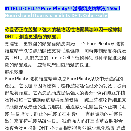
INTELLI-CELL™ Pure Plenty™ 滋養頭皮精華液 150ml
Nourish and flourish. Inhibits DHT. Color-safe.
你是否正在脫髮？強⼤的植物活性物質與咖啡因⼀起抑制
DHT，創造更濃密的頭髮。
更濃密、更豐盈的頭髮從頭皮開始，I-N Pure Plenty® 滋養
頭⽪精華液從源頭開始支持毛囊健康，同時抑制頭髮稀疏激
素 DHT。我們先進的 Intelli-Cell™ 植物幹細胞科學促進您健
康的頭髮週期，並幫助您回復頭髮的長度。
超級效能
Pure Plenty 滋養頭⽪精華液是Pure Plenty系統中最濃縮的
產品。它以咖啡因為燃料，發揮濃縮活性成分的功效，從內
部滋養頭⽪。它為您的頭⽪提供強⼤的養分--例如豌⾖芽植
物幹細胞--它能讓頭⽪變得更加健康。 豌⾖芽植物幹細胞⽀
持頭髮形成最佳的⽣⻑週期。通過減少⽑髮⽣⻑休⽌期（⽑
髮 ⽣⻑階段，靜⽌的⽑髮留在⽑囊中，直到被新的⽑髮⻑
出）來⽀持⽑髮活躍⽣⻑。 我們強⼤的紅三葉草四肽混合
物複合物可抑制 DHT 並提⾼根部強度並減少氧化應激 造成