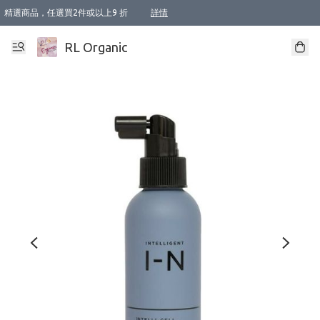
精選商品，任選買2件或以上9 折
詳情
XI周年優惠【新品自由選2件88折/3件85折】
XI周年優惠【Chakra 脈輪平衡自由選2件9折/3件85折/5件8折】
Florame 肌底自由選 2支9折 3支85折
XI周年優惠【蟲蟲退散 · 防衛結界﹞系列2件9折】
Sunki 任選2件95折
BIOFFICINA TOSCANA 任選2支9折 3支85折
Lamav 任選1件9折 2件85折
Mukti Organics 指定產品任選1件9折, 2件88折 3件85折
Intelligent Nutrients Skincare 任選2件9折
deodorant 任選2件88折
化妝品 任選2件95折
XI周年優惠【身心靈單品 任選2件9折/3件85折/5件8折】
XI周年優惠 【精油/香水 任選2件9折/3件85折/5件8折】
XI周年優惠【「關節到肌膚」全效養護 BODY OIL 組2件88折/3件85折】
XI周年優惠【夏日有機物理防曬套裝2件88折】
XI周年優惠【夏日潔面隨意選2件88折/3件85折】
XI周年優惠【逆齡奇蹟抗氧 11 自由選2件88折/3件85折/4件或以上8折】
新會員首次購物即享全單 95 折優惠！
成為VIP / VVIP 可享有生日月現金扣減獎賞優惠 !! 記得去賬户資料填上生日日期啦 !
選用順豐速運，滿$500 免運費
本地速遞 京東 送住宅/ 工商地址 $400 免運費
澳門訂單選用順豐速運，滿$800 免運費
詳情
詳情
詳情
詳情
詳情
詳情
詳情
詳情
詳情
詳情
詳情
詳情
詳情
詳情
詳情
詳情
詳情
RL Organic