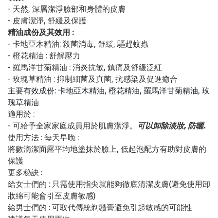
- 天然, 深層潔淨臉部和身體的皮膚
- 皮膚潔淨, 舒緩及保護
精油成份及其效用 :
- 卡地亞木精油: 殺菌消毒, 舒緩, 驅趕蚊蟲
- 橙花精油 : 舒解壓力
- 羅馬洋甘菊精油 : 消炎抗敏, 鎮痛及舒緩泛紅
- 玫瑰草精油 : 抑制細菌及真菌, 抗感染及促進癒合
主要有效成份: 卡地亞木精油, 橙花精油, 羅馬洋甘菊精油, 玫
瑰草精油
適用於 :
- 可給予全家家庭成員用於肌膚潔淨。
可以卸除淡妝, 防曬.
使用方法 : 每天早晚 :
將數滴潔面露平均地塗抹於臉上, 低起泡配方有助對皮膚的
保護
更多秘訣 :
給女士們的 : 只需使用指尖就能夠徹底清潔皮膚(避免使用卸
妝綿可能會引至皮膚敏感)
給男士們的 : 可取代傳統剃鬚膏避免引起敏感的可能性