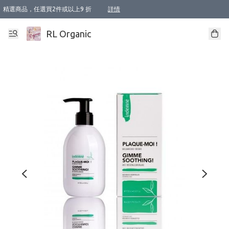
精選商品，任選買2件或以上9 折
詳情
XI周年優惠【新品自由選2件88折/3件85折】
XI周年優惠【Chakra 脈輪平衡自由選2件9折/3件85折/5件8折】
Florame 肌底自由選 2支9折 3支85折
XI周年優惠【蟲蟲退散 · 防衛結界﹞系列2件9折】
Sunki 任選2件95折
BIOFFICINA TOSCANA 任選2支9折 3支85折
Lamav 任選1件9折 2件85折
Mukti Organics 指定產品任選1件9折, 2件88折 3件85折
Intelligent Nutrients Skincare 任選2件9折
deodorant 任選2件88折
化妝品 任選2件95折
XI周年優惠【身心靈單品 任選2件9折/3件85折/5件8折】
XI周年優惠 【精油/香水 任選2件9折/3件85折/5件8折】
XI周年優惠【「關節到肌膚」全效養護 BODY OIL 組2件88折/3件85折】
XI周年優惠【夏日有機物理防曬套裝2件88折】
XI周年優惠【夏日潔面隨意選2件88折/3件85折】
XI周年優惠【逆齡奇蹟抗氧 11 自由選2件88折/3件85折/4件或以上8折】
新會員首次購物即享全單 95 折優惠！
成為VIP / VVIP 可享有生日月現金扣減獎賞優惠 !! 記得去賬户資料填上生日日期啦 !
選用順豐速運，滿$500 免運費
本地速遞 京東 送住宅/ 工商地址 $400 免運費
澳門訂單選用順豐速運，滿$800 免運費
詳情
詳情
詳情
詳情
詳情
詳情
詳情
詳情
詳情
詳情
詳情
詳情
詳情
詳情
詳情
詳情
詳情
RL Organic