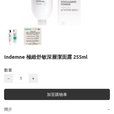
Indemne 極緻舒敏深層潔面露 255ml
數量
−
+
加至購物車
簡介
−