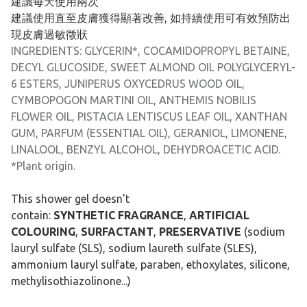
建議每天使用兩次
建議使用直至皮膚獲得顯著改善, 如持續使用可有效預防出
現皮膚過敏徵狀
INGREDIENTS: GLYCERIN*, COCAMIDOPROPYL BETAINE,
DECYL GLUCOSIDE, SWEET ALMOND OIL POLYGLYCERYL-
6 ESTERS, JUNIPERUS OXYCEDRUS WOOD OIL,
CYMBOPOGON MARTINI OIL, ANTHEMIS NOBILIS
FLOWER OIL, PISTACIA LENTISCUS LEAF OIL, XANTHAN
GUM, PARFUM (ESSENTIAL OIL), GERANIOL, LIMONENE,
LINALOOL, BENZYL ALCOHOL, DEHYDROACETIC ACID.
*Plant origin.
This shower gel doesn't
contain:
SYNTHETIC
FRAGRANCE
,
ARTIFICIAL
COLOURING
,
SURFACTANT
,
PRESERVATIVE
(sodium
lauryl sulfate (SLS), sodium laureth sulfate (SLES),
ammonium lauryl sulfate, paraben, ethoxylates, silicone,
methylisothiazolinone...)