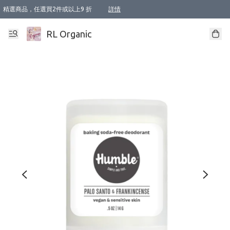
精選商品，任選買2件或以上9 折
詳情
XI周年優惠【新品自由選2件88折/3件85折】
XI周年優惠【Chakra 脈輪平衡自由選2件9折/3件85折/5件8折】
Florame 肌底自由選 2支9折 3支85折
XI周年優惠【蟲蟲退散 · 防衛結界﹞系列2件9折】
Sunki 任選2件95折
BIOFFICINA TOSCANA 任選2支9折 3支85折
Lamav 任選1件9折 2件85折
Mukti Organics 指定產品任選1件9折, 2件88折 3件85折
Intelligent Nutrients Skincare 任選2件9折
deodorant 任選2件88折
化妝品 任選2件95折
XI周年優惠【身心靈單品 任選2件9折/3件85折/5件8折】
XI周年優惠 【精油/香水 任選2件9折/3件85折/5件8折】
XI周年優惠【「關節到肌膚」全效養護 BODY OIL 組2件88折/3件85折】
XI周年優惠【夏日有機物理防曬套裝2件88折】
XI周年優惠【夏日潔面隨意選2件88折/3件85折】
XI周年優惠【逆齡奇蹟抗氧 11 自由選2件88折/3件85折/4件或以上8折】
新會員首次購物即享全單 95 折優惠！
成為VIP / VVIP 可享有生日月現金扣減獎賞優惠 !! 記得去賬户資料填上生日日期啦 !
選用順豐速運，滿$500 免運費
本地速遞 京東 送住宅/ 工商地址 $400 免運費
澳門訂單選用順豐速運，滿$800 免運費
詳情
詳情
詳情
詳情
詳情
詳情
詳情
詳情
詳情
詳情
詳情
詳情
詳情
詳情
詳情
詳情
詳情
RL Organic