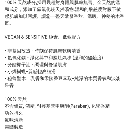
100% 天然成分,採用幾種對身體與肌膚無害、全天然的溫
和成分，添加了氫氧化鎂天然礦物,溫和的酸鹼度對腋下敏
感肌膚加以呵護。讓您一整天散發香甜、溫暖、神秘的木香
氣。
VEGAN & SENSITIVE 純素、低敏配方
• 非基因改造 - 時刻保持肌膚乾爽清香
• 氫氧化鎂 - 淨化與中和尷尬氣味 (溫和的酸鹼度)
• 分餾椰子油 - 調理與舒緩肌膚
• 小燭樹蠟–質感輕爽細滑
• 秘魯聖木、乳香和零陵香豆萃取–純淨的木質香氣和淡淡
果香
100% 天然
不含鋁質, 酒精, 對羥基苯甲酸酯(Paraben), 化學香精
功效持久
氣味清新
美國製造