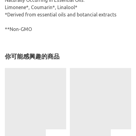
Naturally Occurring in Essential Oils:
Limonene*, Coumarin*, Linalool*
*Derived from essential oils and botancial extracts
**Non-GMO
你可能感興趣的商品