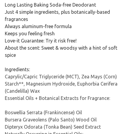
Long Lasting Baking Soda-free Deodorant
Just 4 simple ingredients, plus botanically-based
fragrances
Always aluminum-free formula
Keeps you feeling fresh
Love-it Guarantee: Try it risk free!
About the scent: Sweet & woodsy with a hint of soft
spice
Ingredients:
Caprylic/Capric Triglyceride (MCT), Zea Mays (Corn)
Starch**, Magnesium Hydroxide, Euphorbia Cerifera
(Candelilla) Wax
Essential Oils + Botanical Extracts for Fragrance:
Boswellia Serrata (Frankincense) Oil
Bursera Graveolens (Palo Santo) Wood Oil
Dipteryx Odorata (Tonka Bean) Seed Extract