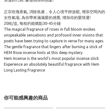
浪漫的代表! 象徵熱情和熱愛!
正宗玫瑰香氣, 消除焦慮，令人心境平靜放鬆, 增添空間內的
女性氣場, 為你帶來滿滿愛的感覺, 增加你的愛情運!
20枝/盒, 每枝約能燃點30-45分鐘
The magical fragrance of roses in full bloom evokes
unspeakable sensations and profound inner visions that
poets have been trying to capture in verse for many ages.
The gentle fragrance that lingers after burning a stick of
HEM Rose incense hints at this deep mystery.
Hem Incense is the world’s most popular incense stick
Experience an absolutely beautiful fragrance with Hem
Long Lasting Fragrance
你可能感興趣的商品