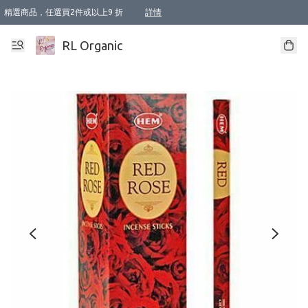
精選商品，任選買2件或以上9 折
詳情
XI周年優惠【新品自由選2件88折/3件85折】
XI周年優惠【Chakra 脈輪平衡自由選2件9折/3件85折/5件8折】
Florame 肌底自由選 2支9折 3支85折
XI周年優惠【蟲蟲退散 · 防衛結界﹞系列2件9折】
Sunki 任選2件95折
BIOFFICINA TOSCANA 任選2支9折 3支85折
Lamav 任選1件9折 2件85折
Mukti Organics 指定產品任選1件9折, 2件88折 3件85折
Intelligent Nutrients Skincare 任選2件9折
deodorant 任選2件88折
化妝品 任選2件95折
XI周年優惠【身心靈單品 任選2件9折/3件85折/5件8折】
XI周年優惠 【精油/香水 任選2件9折/3件85折/5件8折】
XI周年優惠【「關節到肌膚」全效養護 BODY OIL 組2件88折/3件85折】
XI周年優惠【夏日有機物理防曬套裝2件88折】
XI周年優惠【夏日潔面隨意選2件88折/3件85折】
XI周年優惠【逆齡奇蹟抗氧 11 自由選2件88折/3件85折/4件或以上8折】
新會員首次購物即享全單 95 折優惠！
成為VIP / VVIP 可享有生日月現金扣減獎賞優惠 !! 記得去賬户資料填上生日日期啦 !
選用順豐速運，滿$500 免運費
本地速遞 京東 送住宅/ 工商地址 $400 免運費
澳門訂單選用順豐速運，滿$800 免運費
詳情
詳情
詳情
詳情
詳情
詳情
詳情
詳情
詳情
詳情
詳情
詳情
詳情
詳情
詳情
詳情
詳情
RL Organic