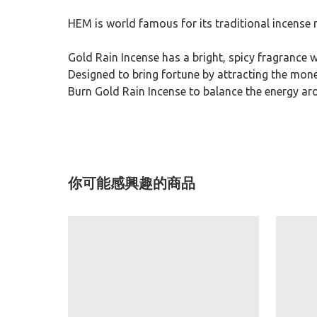
HEM is world famous for its traditional incense ma
Gold Rain Incense has a bright, spicy fragrance w
Designed to bring fortune by attracting the mone
Burn Gold Rain Incense to balance the energy ar
你可能感興趣的商品