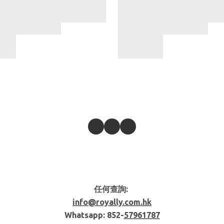
任何查詢:
info@royally.com.hk
Whatsapp: 852-
57961787