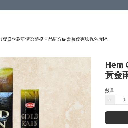
Us
發貨付款詳情
部落格
品牌介紹
會員優惠
環保領養區
Hem G
黃金雨
數量
−