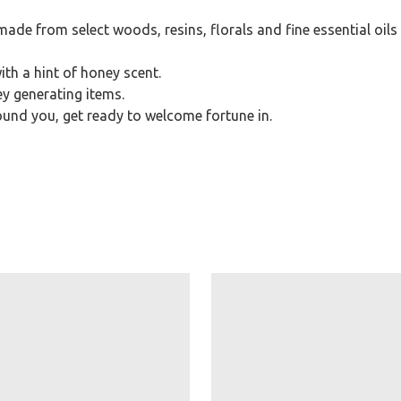
de from select woods, resins, florals and fine essential oils al
ith a hint of honey scent.
y generating items.
ound you, get ready to welcome fortune in.