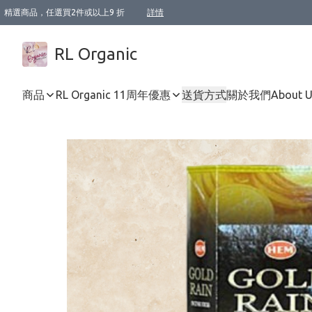
精選商品，任選買2件或以上9 折
詳情
XI周年優惠【新品自由選2件88折/3件85折】
XI周年優惠【Chakra 脈輪平衡自由選2件9折/3件85折/5件8折】
Florame 肌底自由選 2支9折 3支85折
XI周年優惠【蟲蟲退散 · 防衛結界﹞系列2件9折】
Sunki 任選2件95折
BIOFFICINA TOSCANA 任選2支9折 3支85折
Lamav 任選1件9折 2件85折
Mukti Organics 指定產品任選1件9折, 2件88折 3件85折
Intelligent Nutrients Skincare 任選2件9折
deodorant 任選2件88折
化妝品 任選2件95折
XI周年優惠【身心靈單品 任選2件9折/3件85折/5件8折】
XI周年優惠 【精油/香水 任選2件9折/3件85折/5件8折】
XI周年優惠【「關節到肌膚」全效養護 BODY OIL 組2件88折/3件85折】
XI周年優惠【夏日有機物理防曬套裝2件88折】
XI周年優惠【夏日潔面隨意選2件88折/3件85折】
XI周年優惠【逆齡奇蹟抗氧 11 自由選2件88折/3件85折/4件或以上8折】
新會員首次購物即享全單 95 折優惠！
成為VIP / VVIP 可享有生日月現金扣減獎賞優惠 !! 記得去賬户資料填上生日日期啦 !
選用順豐速運，滿$500 免運費
本地速遞 京東 送住宅/ 工商地址 $400 免運費
澳門訂單選用順豐速運，滿$800 免運費
詳情
詳情
詳情
詳情
詳情
詳情
詳情
詳情
詳情
詳情
詳情
詳情
詳情
詳情
詳情
詳情
詳情
RL Organic
商品
RL Organic 11周年優惠
送貨方式
關於我們
About 