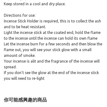
Keep stored in a cool and dry place.
Directions for use:
Incense Stick Holder is required, this is to collect the ash
and to be heat resistant.
Light the incense stick at the coated end, hold the flame
to the incense until the incense can hold its own flame
Let the incense burn for a few seconds and then blow the
flame out, you will see your stick glow with a small
amount of smoke.
Your incense is alit and the fragrance of the incense will
spread.
If you don’t see the glow at the end of the incense stick
you will need to re-light
你可能感興趣的商品