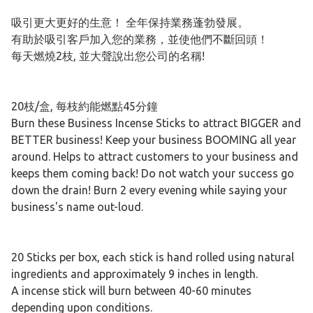
吸引更大更好的生意！ 全年保持業務蓬勃發展。
有助於吸引客戶加入您的業務，並使他們不斷回頭！
每天燃燒2枝, 並大聲說出您公司的名稱!
20枝/盒, 每枝約能燃點45分鐘
Burn these Business Incense Sticks to attract BIGGER and
BETTER business! Keep your business BOOMING all year
around. Helps to attract customers to your business and
keeps them coming back! Do not watch your success go
down the drain! Burn 2 every evening while saying your
business's name out-loud.
20 Sticks per box, each stick is hand rolled using natural
ingredients and approximately 9 inches in length.
A incense stick will burn between 40-60 minutes
depending upon conditions.