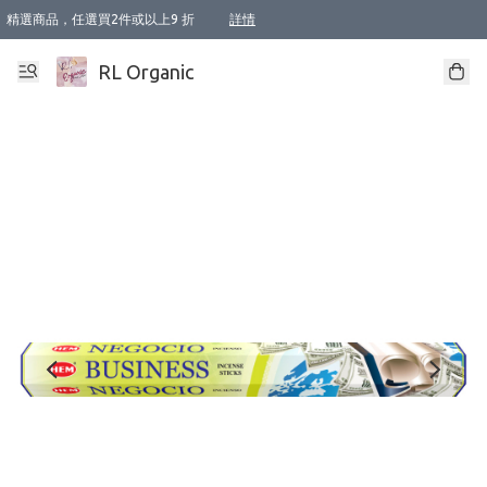
精選商品，任選買2件或以上9 折
詳情
XI周年優惠【新品自由選2件88折/3件85折】
XI周年優惠【Chakra 脈輪平衡自由選2件9折/3件85折/5件8折】
Florame 肌底自由選 2支9折 3支85折
XI周年優惠【蟲蟲退散 · 防衛結界﹞系列2件9折】
Sunki 任選2件95折
BIOFFICINA TOSCANA 任選2支9折 3支85折
Lamav 任選1件9折 2件85折
Mukti Organics 指定產品任選1件9折, 2件88折 3件85折
Intelligent Nutrients Skincare 任選2件9折
deodorant 任選2件88折
化妝品 任選2件95折
XI周年優惠【身心靈單品 任選2件9折/3件85折/5件8折】
XI周年優惠 【精油/香水 任選2件9折/3件85折/5件8折】
XI周年優惠【「關節到肌膚」全效養護 BODY OIL 組2件88折/3件85折】
XI周年優惠【夏日有機物理防曬套裝2件88折】
XI周年優惠【夏日潔面隨意選2件88折/3件85折】
XI周年優惠【逆齡奇蹟抗氧 11 自由選2件88折/3件85折/4件或以上8折】
新會員首次購物即享全單 95 折優惠！
成為VIP / VVIP 可享有生日月現金扣減獎賞優惠 !! 記得去賬户資料填上生日日期啦 !
選用順豐速運，滿$500 免運費
本地速遞 京東 送住宅/ 工商地址 $400 免運費
澳門訂單選用順豐速運，滿$800 免運費
詳情
詳情
詳情
詳情
詳情
詳情
詳情
詳情
詳情
詳情
詳情
詳情
詳情
詳情
詳情
詳情
詳情
RL Organic