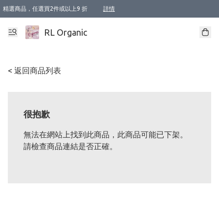
精選商品，任選買2件或以上9 折
詳情
XI周年優惠【新品自由選2件88折/3件85折】
XI周年優惠【Chakra 脈輪平衡自由選2件9折/3件85折/5件8折】
Florame 肌底自由選 2支9折 3支85折
XI周年優惠【蟲蟲退散 · 防衛結界﹞系列2件9折】
Sunki 任選2件95折
BIOFFICINA TOSCANA 任選2支9折 3支85折
Lamav 任選1件9折 2件85折
Mukti Organics 指定產品任選1件9折, 2件88折 3件85折
Intelligent Nutrients Skincare 任選2件9折
deodorant 任選2件88折
化妝品 任選2件95折
XI周年優惠【身心靈單品 任選2件9折/3件85折/5件8折】
XI周年優惠 【精油/香水 任選2件9折/3件85折/5件8折】
XI周年優惠【「關節到肌膚」全效養護 BODY OIL 組2件88折/3件85折】
XI周年優惠【夏日有機物理防曬套裝2件88折】
XI周年優惠【夏日潔面隨意選2件88折/3件85折】
XI周年優惠【逆齡奇蹟抗氧 11 自由選2件88折/3件85折/4件或以上8折】
新會員首次購物即享全單 95 折優惠！
成為VIP / VVIP 可享有生日月現金扣減獎賞優惠 !! 記得去賬户資料填上生日日期啦 !
選用順豐速運，滿$500 免運費
本地速遞 京東 送住宅/ 工商地址 $400 免運費
澳門訂單選用順豐速運，滿$800 免運費
詳情
詳情
詳情
詳情
詳情
詳情
詳情
詳情
詳情
詳情
詳情
詳情
詳情
詳情
詳情
詳情
詳情
RL Organic
< 返回商品列表
很抱歉
無法在網站上找到此商品，此商品可能已下架。
請檢查商品連結是否正確。