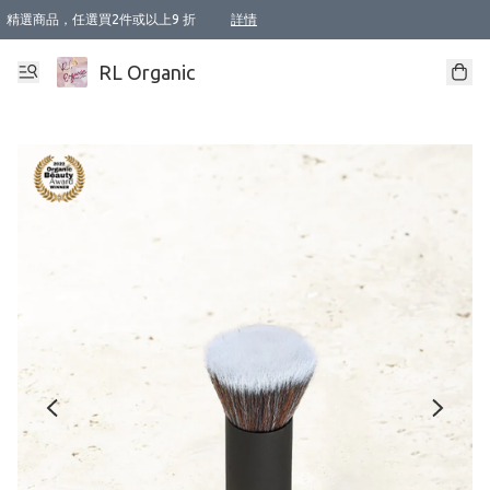
精選商品，任選買2件或以上9 折
詳情
XI周年優惠【新品自由選2件88折/3件85折】
XI周年優惠【Chakra 脈輪平衡自由選2件9折/3件85折/5件8折】
Florame 肌底自由選 2支9折 3支85折
XI周年優惠【蟲蟲退散 · 防衛結界﹞系列2件9折】
Sunki 任選2件95折
BIOFFICINA TOSCANA 任選2支9折 3支85折
Lamav 任選1件9折 2件85折
Mukti Organics 指定產品任選1件9折, 2件88折 3件85折
Intelligent Nutrients Skincare 任選2件9折
deodorant 任選2件88折
化妝品 任選2件95折
XI周年優惠【身心靈單品 任選2件9折/3件85折/5件8折】
XI周年優惠 【精油/香水 任選2件9折/3件85折/5件8折】
XI周年優惠【「關節到肌膚」全效養護 BODY OIL 組2件88折/3件85折】
XI周年優惠【夏日有機物理防曬套裝2件88折】
XI周年優惠【夏日潔面隨意選2件88折/3件85折】
XI周年優惠【逆齡奇蹟抗氧 11 自由選2件88折/3件85折/4件或以上8折】
新會員首次購物即享全單 95 折優惠！
成為VIP / VVIP 可享有生日月現金扣減獎賞優惠 !! 記得去賬户資料填上生日日期啦 !
選用順豐速運，滿$500 免運費
本地速遞 京東 送住宅/ 工商地址 $400 免運費
澳門訂單選用順豐速運，滿$800 免運費
詳情
詳情
詳情
詳情
詳情
詳情
詳情
詳情
詳情
詳情
詳情
詳情
詳情
詳情
詳情
詳情
詳情
RL Organic