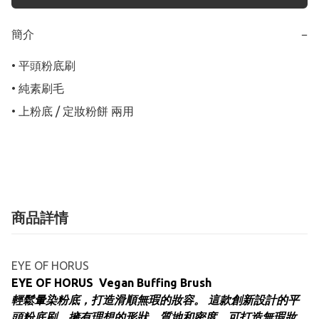
簡介
−
• 平頭粉底刷 

• 純素刷毛

• 上粉底 / 定妝粉餅 兩用

商品詳情
EYE OF HORUS
EYE OF HORUS Vegan Buffing Brush
輕鬆暈染粉底，打造滑順無瑕的妝容。 這款創新設計的平
頭粉底刷，擁有理想的形狀、質地和密度，可打造無瑕妝