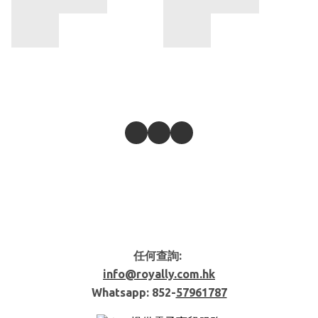
任何查詢:
info@royally.com.hk
Whatsapp: 852-
57961787