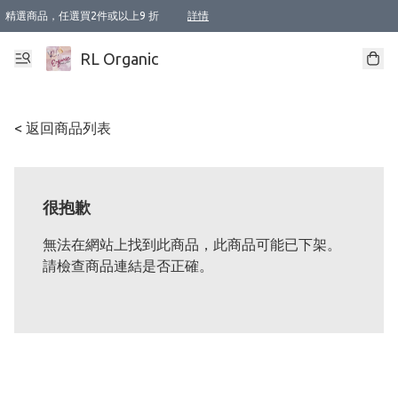
精選商品，任選買2件或以上9 折
詳情
XI周年優惠【新品自由選2件88折/3件85折】
XI周年優惠【Chakra 脈輪平衡自由選2件9折/3件85折/5件8折】
Florame 肌底自由選 2支9折 3支85折
XI周年優惠【蟲蟲退散 · 防衛結界﹞系列2件9折】
Sunki 任選2件95折
BIOFFICINA TOSCANA 任選2支9折 3支85折
Lamav 任選1件9折 2件85折
Mukti Organics 指定產品任選1件9折, 2件88折 3件85折
Intelligent Nutrients Skincare 任選2件9折
deodorant 任選2件88折
化妝品 任選2件95折
XI周年優惠【身心靈單品 任選2件9折/3件85折/5件8折】
XI周年優惠 【精油/香水 任選2件9折/3件85折/5件8折】
XI周年優惠【「關節到肌膚」全效養護 BODY OIL 組2件88折/3件85折】
XI周年優惠【夏日有機物理防曬套裝2件88折】
XI周年優惠【夏日潔面隨意選2件88折/3件85折】
XI周年優惠【逆齡奇蹟抗氧 11 自由選2件88折/3件85折/4件或以上8折】
新會員首次購物即享全單 95 折優惠！
成為VIP / VVIP 可享有生日月現金扣減獎賞優惠 !! 記得去賬户資料填上生日日期啦 !
選用順豐速運，滿$500 免運費
本地速遞 京東 送住宅/ 工商地址 $400 免運費
澳門訂單選用順豐速運，滿$800 免運費
詳情
詳情
詳情
詳情
詳情
詳情
詳情
詳情
詳情
詳情
詳情
詳情
詳情
詳情
詳情
詳情
詳情
RL Organic
< 返回商品列表
很抱歉
無法在網站上找到此商品，此商品可能已下架。
請檢查商品連結是否正確。