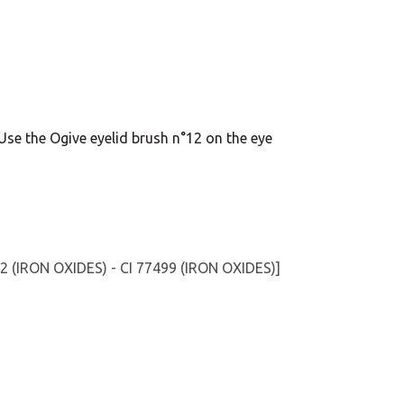
 Use the Ogive eyelid brush n°12 on the eye
 (IRON OXIDES) - CI 77499 (IRON OXIDES)]