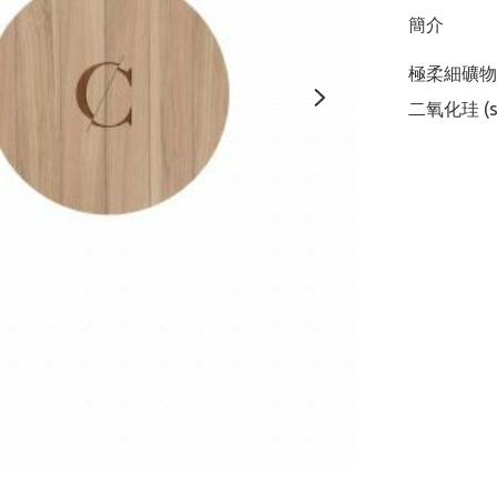
簡介
極柔細礦物
二氧化珪 (