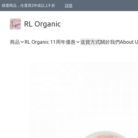
精選商品，任選買2件或以上9 折
詳情
XI周年優惠【新品自由選2件88折/3件85折】
XI周年優惠【Chakra 脈輪平衡自由選2件9折/3件85折/5件8折】
Florame 肌底自由選 2支9折 3支85折
XI周年優惠【蟲蟲退散 · 防衛結界﹞系列2件9折】
Sunki 任選2件95折
BIOFFICINA TOSCANA 任選2支9折 3支85折
Lamav 任選1件9折 2件85折
Mukti Organics 指定產品任選1件9折, 2件88折 3件85折
Intelligent Nutrients Skincare 任選2件9折
deodorant 任選2件88折
化妝品 任選2件95折
XI周年優惠【身心靈單品 任選2件9折/3件85折/5件8折】
XI周年優惠 【精油/香水 任選2件9折/3件85折/5件8折】
XI周年優惠【「關節到肌膚」全效養護 BODY OIL 組2件88折/3件85折】
XI周年優惠【夏日有機物理防曬套裝2件88折】
XI周年優惠【夏日潔面隨意選2件88折/3件85折】
XI周年優惠【逆齡奇蹟抗氧 11 自由選2件88折/3件85折/4件或以上8折】
新會員首次購物即享全單 95 折優惠！
成為VIP / VVIP 可享有生日月現金扣減獎賞優惠 !! 記得去賬户資料填上生日日期啦 !
選用順豐速運，滿$500 免運費
本地速遞 京東 送住宅/ 工商地址 $400 免運費
澳門訂單選用順豐速運，滿$800 免運費
詳情
詳情
詳情
詳情
詳情
詳情
詳情
詳情
詳情
詳情
詳情
詳情
詳情
詳情
詳情
詳情
詳情
RL Organic
商品
RL Organic 11周年優惠
送貨方式
關於我們
About 