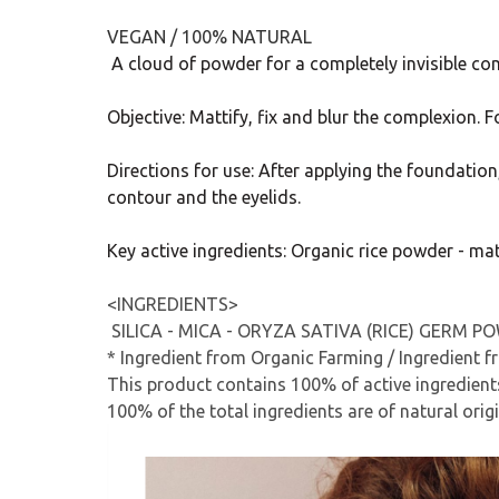
VEGAN / 100% NATURAL
A cloud of powder for a completely invisible co
Objective: Mattify, fix and blur the complexion. F
Directions for use: After applying the foundation
contour and the eyelids.
Key active ingredients: Organic rice powder - matt
<INGREDIENTS>
SILICA - MICA - ORYZA SATIVA (RICE) GERM POW
* Ingredient from Organic Farming / Ingredient 
This product contains 100% of active ingredient
100% of the total ingredients are of natural orig