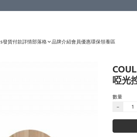
Us
發貨付款詳情
部落格
品牌介紹
會員優惠
環保領養區
COU
啞光控
數量
−