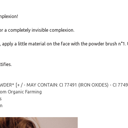
mplexion!
or a completely invisible complexion.
, apply a little material on the face with the powder brush n°1.
ifies.
DER* [+ / - MAY CONTAIN: CI 77491 (IRON OXIDES) - CI 77492
from Organic Farming
s
in