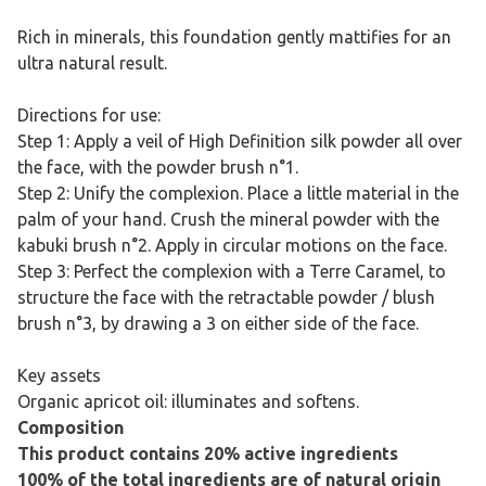
Rich in minerals, this foundation gently mattifies for an
ultra natural result.
Directions for use:
Step 1: Apply a veil of High Definition silk powder all over
the face, with the powder brush n°1.
Step 2: Unify the complexion. Place a little material in the
palm of your hand. Crush the mineral powder with the
kabuki brush n°2. Apply in circular motions on the face.
Step 3: Perfect the complexion with a Terre Caramel, to
structure the face with the retractable powder / blush
brush n°3, by drawing a 3 on either side of the face.
Key assets
Organic apricot oil: illuminates and softens.
Composition
This product contains 20% active ingredients
100% of the total ingredients are of natural origin