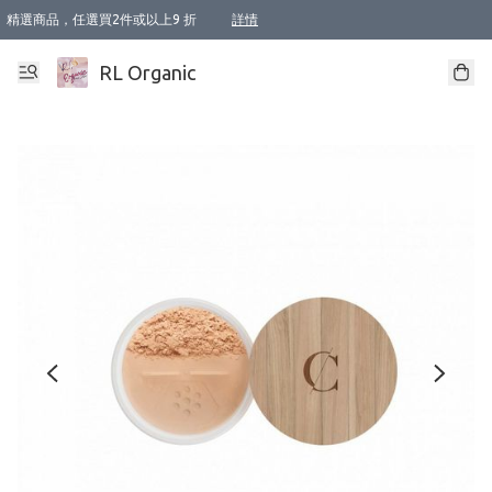
精選商品，任選買2件或以上9 折
詳情
XI周年優惠【新品自由選2件88折/3件85折】
XI周年優惠【Chakra 脈輪平衡自由選2件9折/3件85折/5件8折】
Florame 肌底自由選 2支9折 3支85折
XI周年優惠【蟲蟲退散 · 防衛結界﹞系列2件9折】
Sunki 任選2件95折
BIOFFICINA TOSCANA 任選2支9折 3支85折
Lamav 任選1件9折 2件85折
Mukti Organics 指定產品任選1件9折, 2件88折 3件85折
Intelligent Nutrients Skincare 任選2件9折
deodorant 任選2件88折
化妝品 任選2件95折
XI周年優惠【身心靈單品 任選2件9折/3件85折/5件8折】
XI周年優惠 【精油/香水 任選2件9折/3件85折/5件8折】
XI周年優惠【「關節到肌膚」全效養護 BODY OIL 組2件88折/3件85折】
XI周年優惠【夏日有機物理防曬套裝2件88折】
XI周年優惠【夏日潔面隨意選2件88折/3件85折】
XI周年優惠【逆齡奇蹟抗氧 11 自由選2件88折/3件85折/4件或以上8折】
新會員首次購物即享全單 95 折優惠！
成為VIP / VVIP 可享有生日月現金扣減獎賞優惠 !! 記得去賬户資料填上生日日期啦 !
選用順豐速運，滿$500 免運費
本地速遞 京東 送住宅/ 工商地址 $400 免運費
澳門訂單選用順豐速運，滿$800 免運費
詳情
詳情
詳情
詳情
詳情
詳情
詳情
詳情
詳情
詳情
詳情
詳情
詳情
詳情
詳情
詳情
詳情
RL Organic