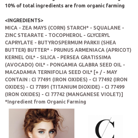
10% of total ingredients are from organic farming
<INGREDIENTS>
MICA - ZEA MAYS (CORN) STARCH* - SQUALANE -
ZINC STEARATE - TOCOPHEROL - GLYCERYL
CAPRYLATE - BUTYROSPERMUM PARKII (SHEA
BUTTER) BUTTER* - PRUNUS ARMENIACA (APRICOT)
KERNEL OIL* - SILICA - PERSEA GRATISSIMA
(AVOCADO) OIL* - PONGAMIA GLABRA SEED OIL -
MACADAMIA TERNIFOLIA SEED OIL* [+ / - MAY
CONTAIN : CI 77491 (IRON OXIDES) - CI 77492 (IRON
OXIDES) - CI 77891 (TITANIUM DIOXIDE) - CI 77499
(IRON OXIDES) - CI 77742 (MANGANESE VIOLET)]
*Ingredient from Organic Farming