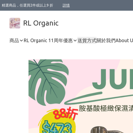
精選商品，任選買2件或以上9 折
詳情
XI周年優惠【新品自由選2件88折/3件85折】
XI周年優惠【Chakra 脈輪平衡自由選2件9折/3件85折/5件8折】
Florame 肌底自由選 2支9折 3支85折
XI周年優惠【蟲蟲退散 · 防衛結界﹞系列2件9折】
Sunki 任選2件95折
BIOFFICINA TOSCANA 任選2支9折 3支85折
Lamav 任選1件9折 2件85折
Mukti Organics 指定產品任選1件9折, 2件88折 3件85折
Intelligent Nutrients Skincare 任選2件9折
deodorant 任選2件88折
化妝品 任選2件95折
XI周年優惠【身心靈單品 任選2件9折/3件85折/5件8折】
XI周年優惠 【精油/香水 任選2件9折/3件85折/5件8折】
XI周年優惠【「關節到肌膚」全效養護 BODY OIL 組2件88折/3件85折】
XI周年優惠【夏日有機物理防曬套裝2件88折】
XI周年優惠【夏日潔面隨意選2件88折/3件85折】
XI周年優惠【逆齡奇蹟抗氧 11 自由選2件88折/3件85折/4件或以上8折】
新會員首次購物即享全單 95 折優惠！
成為VIP / VVIP 可享有生日月現金扣減獎賞優惠 !! 記得去賬户資料填上生日日期啦 !
選用順豐速運，滿$500 免運費
本地速遞 京東 送住宅/ 工商地址 $400 免運費
澳門訂單選用順豐速運，滿$800 免運費
詳情
詳情
詳情
詳情
詳情
詳情
詳情
詳情
詳情
詳情
詳情
詳情
詳情
詳情
詳情
詳情
詳情
RL Organic
商品
RL Organic 11周年優惠
送貨方式
關於我們
About 