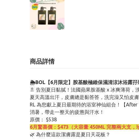
商品詳情
🌦️BOL【6月限定】胺基酸極緻保濕清涼沐浴露孖裝 
🚿 告別夏日黏膩！法國蘋果胺基酸 x 冰爽薄荷
夏天高溫出汗，皮膚總是黏答答，洗完澡又怕皮膚
RL 為您獻上夏日最期待的浴室神仙組合！【Aft
消暑，帶走一整天的疲憊與汗水！
原價： $538
6月驚喜價：$473（大容量 450ML 完整兩大
🌿 為什麼這款潔膚露是夏日天花板？