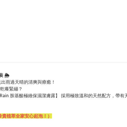
🌦️
，洗出雨過天晴的清爽與療癒！
乾癢緊繃？
er Rain 胺基酸極緻保濕潔膚露】 採用極致溫和的天然配方
支，珍貴植萃全家安心起泡！）