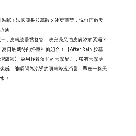
−
夏日黏膩！法國蘋果胺基酸 x 冰爽薄荷，洗出雨過天
療癒！

汗，皮膚總是黏答答，洗完澡又怕皮膚乾癢緊繃？

上夏日最期待的浴室神仙組合！【After Rain 胺基
潔膚露】 採用極致溫和的天然配方，帶有天然薄
爽感，能瞬間為滾燙的肌膚降溫消暑，帶走一整天
水！