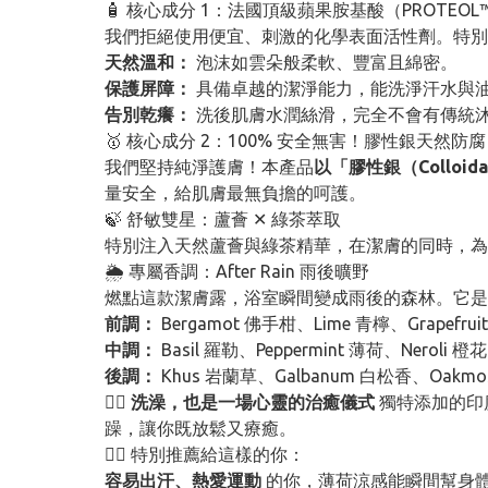
🧴 核心成分 1：法國頂級蘋果胺基酸（PROTEOL™
我們拒絕使用便宜、刺激的化學表面活性劑。特別
天然溫和：
泡沫如雲朵般柔軟、豐富且綿密。
保護屏障：
具備卓越的潔淨能力，能洗淨汗水與
告別乾癢：
洗後肌膚水潤絲滑，完全不會有傳統
🥇 核心成分 2：100% 安全無害！膠性銀天然防腐
我們堅持純淨護膚！本產品
以「膠性銀（Colloid
量安全，給肌膚最無負擔的呵護。
🍃 舒敏雙星：蘆薈 ✕ 綠茶萃取
特別注入天然蘆薈與綠茶精華，在潔膚的同時，為
🌦️ 專屬香調：After Rain 雨後曠野
燃點這款潔膚露，浴室瞬間變成雨後的森林。它是
前調：
Bergamot 佛手柑、Lime 青檸、Grapef
中調：
Basil 羅勒、Peppermint 薄荷、Neroli
後調：
Khus 岩蘭草、Galbanum 白松香、Oakm
🧘‍♂️
洗澡，也是一場心靈的治癒儀式
獨特添加的印度
躁，讓你既放鬆又療癒。
🏃‍♂️ 特別推薦給這樣的你：
容易出汗、熱愛運動
的你，薄荷涼感能瞬間幫身