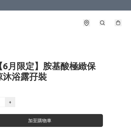
L【6月限定】胺基酸極緻保
涼沐浴露孖裝
+
加至購物車