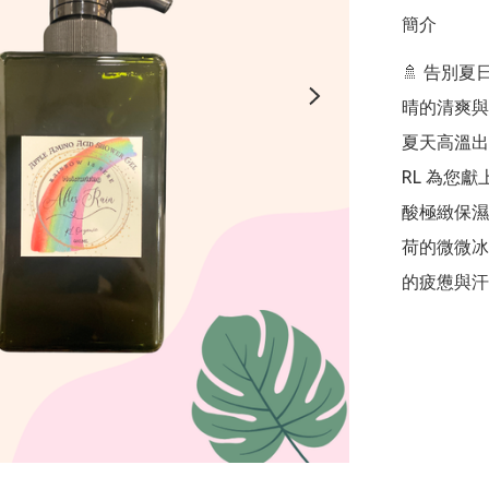
簡介
🚿 告別
晴的清爽與
夏天高溫出
RL 為您獻
酸極緻保濕
荷的微微冰
的疲憊與汗