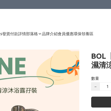
Us
發貨付款詳情
部落格
品牌介紹
會員優惠
環保領養區
BO
濕清
數量
−