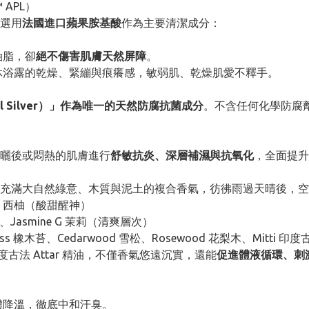
 APL）
選用
法國進口蘋果胺基酸
作為主要清潔成分：
油脂，卻
絕不傷害肌膚天然屏障
。
沐浴露的乾燥、緊繃與痕癢感，敏弱肌、乾燥肌愛不釋手。
al Silver）」作為唯一的天然防腐抗菌成分
。不含任何化學防腐
曬後或悶熱的肌膚進行
舒敏抗炎、深層補濕與抗氧化
，全面提升
充滿大自然綠意、木質與泥土的複合香氣，彷彿雨過天晴後，空
ruit 西柚（酸甜醒神）
 橙花、Jasmine G 茉莉（清爽層次）
oss 橡木苔、Cedarwood 雪松、Rosewood 花梨木、Mitt
古法 Attar 精油，不僅香氣悠遠沉實，還能
促進體液循環、刺
體降溫，徹底中和汗臭。