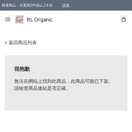
精選商品，任選買2件或以上9 折
詳情
XI周年優惠【新品自由選2件88折/3件85折】
XI周年優惠【Chakra 脈輪平衡自由選2件9折/3件85折/5件8折】
Florame 肌底自由選 2支9折 3支85折
XI周年優惠【蟲蟲退散 · 防衛結界﹞系列2件9折】
Sunki 任選2件95折
BIOFFICINA TOSCANA 任選2支9折 3支85折
Lamav 任選1件9折 2件85折
Mukti Organics 指定產品任選1件9折, 2件88折 3件85折
Intelligent Nutrients Skincare 任選2件9折
deodorant 任選2件88折
化妝品 任選2件95折
XI周年優惠【身心靈單品 任選2件9折/3件85折/5件8折】
XI周年優惠 【精油/香水 任選2件9折/3件85折/5件8折】
XI周年優惠【「關節到肌膚」全效養護 BODY OIL 組2件88折/3件85折】
XI周年優惠【夏日有機物理防曬套裝2件88折】
XI周年優惠【夏日潔面隨意選2件88折/3件85折】
XI周年優惠【逆齡奇蹟抗氧 11 自由選2件88折/3件85折/4件或以上8折】
新會員首次購物即享全單 95 折優惠！
成為VIP / VVIP 可享有生日月現金扣減獎賞優惠 !! 記得去賬户資料填上生日日期啦 !
選用順豐速運，滿$500 免運費
本地速遞 京東 送住宅/ 工商地址 $400 免運費
澳門訂單選用順豐速運，滿$800 免運費
詳情
詳情
詳情
詳情
詳情
詳情
詳情
詳情
詳情
詳情
詳情
詳情
詳情
詳情
詳情
詳情
詳情
RL Organic
< 返回商品列表
很抱歉
無法在網站上找到此商品，此商品可能已下架。
請檢查商品連結是否正確。