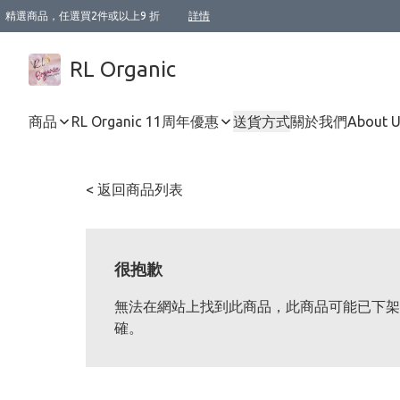
精選商品，任選買2件或以上9 折
詳情
XI周年優惠【新品自由選2件88折/3件85折】
XI周年優惠【Chakra 脈輪平衡自由選2件9折/3件85折/5件8折】
Florame 肌底自由選 2支9折 3支85折
XI周年優惠【蟲蟲退散 · 防衛結界﹞系列2件9折】
Sunki 任選2件95折
BIOFFICINA TOSCANA 任選2支9折 3支85折
Lamav 任選1件9折 2件85折
Mukti Organics 指定產品任選1件9折, 2件88折 3件85折
Intelligent Nutrients Skincare 任選2件9折
deodorant 任選2件88折
化妝品 任選2件95折
XI周年優惠【身心靈單品 任選2件9折/3件85折/5件8折】
XI周年優惠 【精油/香水 任選2件9折/3件85折/5件8折】
XI周年優惠【「關節到肌膚」全效養護 BODY OIL 組2件88折/3件85折】
XI周年優惠【夏日有機物理防曬套裝2件88折】
XI周年優惠【夏日潔面隨意選2件88折/3件85折】
XI周年優惠【逆齡奇蹟抗氧 11 自由選2件88折/3件85折/4件或以上8折】
新會員首次購物即享全單 95 折優惠！
成為VIP / VVIP 可享有生日月現金扣減獎賞優惠 !! 記得去賬户資料填上生日日期啦 !
選用順豐速運，滿$500 免運費
本地速遞 京東 送住宅/ 工商地址 $400 免運費
澳門訂單選用順豐速運，滿$800 免運費
詳情
詳情
詳情
詳情
詳情
詳情
詳情
詳情
詳情
詳情
詳情
詳情
詳情
詳情
詳情
詳情
詳情
RL Organic
商品
RL Organic 11周年優惠
送貨方式
關於我們
About 
< 返回商品列表
很抱歉
無法在網站上找到此商品，此商品可能已下架
確。