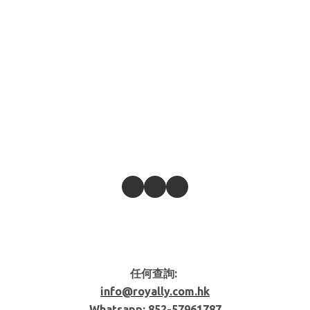
任何查詢:
info@royally.com.hk
Whatsapp: 852-
57961787