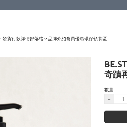
Us
發貨付款詳情
部落格
品牌介紹
會員優惠
環保領養區
BE.ST
奇蹟再
數量
−