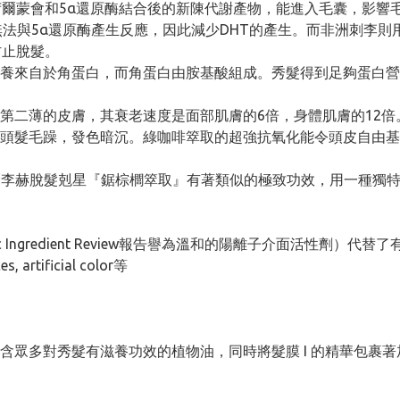
性荷爾蒙會和5α還原酶結合後的新陳代謝產物，能進入毛囊，影響
無法與5α還原酶產生反應，因此減少DHT的產生。而非洲刺李
防止脫髮。
的營養來自於角蛋白，而角蛋白由胺基酸組成。秀髮得到足夠蛋白
體第二薄的皮膚，其衰老速度是面部肌膚的6倍，身體肌膚的12倍。
頭髮毛躁，發色暗沉。綠咖啡箤取的超強抗氧化能令頭皮自由基
洲刺李赫脫髮剋星『鋸棕櫚箤取』有著類似的極致功效，用一種獨
。
ic Ingredient Review報告譽為溫和的陽離子介面活性
, artificial color等
，蘊含眾多對秀髮有滋養功效的植物油，同時將髮膜 I 的精華包裹