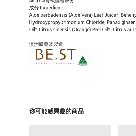
86.37%有機認證成分
成分 Ingredients:
Aloe barbadensis (Aloe Vera) Leaf Juice*, Beheny
Hydroxypropyltrimonium Chloride, Panax ginseng
Oil*,Citrus sinensis (Orange) Peel Oil*, Citrus a
澳洲研發及製造
你可能感興趣的商品