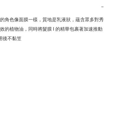
−
II 的角色像面膜一樣，質地是乳液狀，蘊含眾多對秀
效的植物油，同時將髮膜 I 的精華包裹著加速推動
用後不黏笠