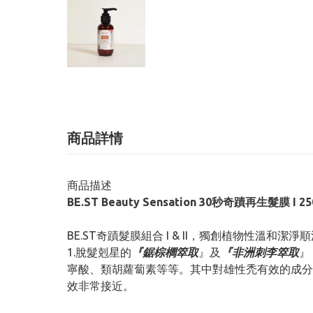
商品詳情
商品描述
BE.ST Beauty Sensation 30秒奇蹟再生髮膜 I 25
BE.ST奇蹟髮膜組合 I & II，獨創植物性溫和潔
1.脫髮剋星的
『鋸棕櫚箤取
』及
『非洲刺李箤取
』
寧酸、類胡蘿蔔素等等。其中對雄性禿有效的成分
效非常接近。