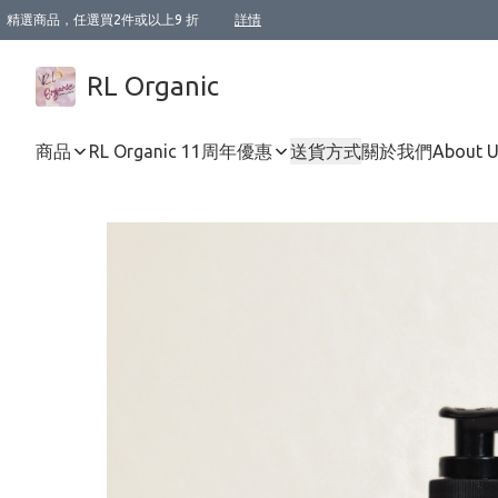
精選商品，任選買2件或以上9 折
詳情
XI周年優惠【新品自由選2件88折/3件85折】
XI周年優惠【Chakra 脈輪平衡自由選2件9折/3件85折/5件8折】
Florame 肌底自由選 2支9折 3支85折
XI周年優惠【蟲蟲退散 · 防衛結界﹞系列2件9折】
Sunki 任選2件95折
BIOFFICINA TOSCANA 任選2支9折 3支85折
Lamav 任選1件9折 2件85折
Mukti Organics 指定產品任選1件9折, 2件88折 3件85折
Intelligent Nutrients Skincare 任選2件9折
deodorant 任選2件88折
化妝品 任選2件95折
XI周年優惠【身心靈單品 任選2件9折/3件85折/5件8折】
XI周年優惠 【精油/香水 任選2件9折/3件85折/5件8折】
XI周年優惠【「關節到肌膚」全效養護 BODY OIL 組2件88折/3件85折】
XI周年優惠【夏日有機物理防曬套裝2件88折】
XI周年優惠【夏日潔面隨意選2件88折/3件85折】
XI周年優惠【逆齡奇蹟抗氧 11 自由選2件88折/3件85折/4件或以上8折】
新會員首次購物即享全單 95 折優惠！
成為VIP / VVIP 可享有生日月現金扣減獎賞優惠 !! 記得去賬户資料填上生日日期啦 !
選用順豐速運，滿$500 免運費
本地速遞 京東 送住宅/ 工商地址 $400 免運費
澳門訂單選用順豐速運，滿$800 免運費
詳情
詳情
詳情
詳情
詳情
詳情
詳情
詳情
詳情
詳情
詳情
詳情
詳情
詳情
詳情
詳情
詳情
RL Organic
商品
RL Organic 11周年優惠
送貨方式
關於我們
About 