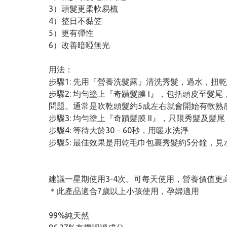
3）頭髮更柔軟易梳
4）整日不黏笠
5）更有彈性
6）改善暗啞無光
用法：
步驟1: 先用『營養洗髮露』清洗秀髮，過水，扭
步驟2: 均勻塗上『奇蹟髮膜 I』，包括頭皮至髮
問題。通常是吹乾頭髮約5成左右就會開始有軟熟
步驟3: 均勻塗上『奇蹟髮膜 II』，只限秀髮及髮
步驟4: 等待大於30－60秒，用暖水洗淨
步驟5: 最佳效果是用乾毛巾包裹秀髮約5分鐘，
建議一星期使用3-4次。可每天使用，營養價值
＊此產品適合7歲以上小孩使用，孕婦適用
99%純天然