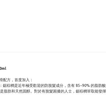
0ml
淨順滑配方，首度加入：
：鋸棕櫚是近年極受歡迎的防脫髮成分，含有 85~90% 的脂
是脂肪和天然固醇。對於有脫髮困擾的人士，鋸棕櫚箤取能發揮