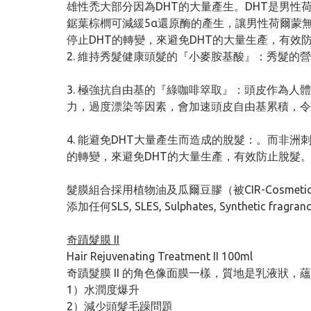
雄性禿大部分因為DHT的大量產生。DHT是男
鋸葉棕櫚可減緩5α還原酶的產生，讓男性荷爾蒙
停止DHT的轉變，來避免DHT的大量生產，有效
2. 維持秀髮健康頭髮的『小麥胺基酸』：秀髮
3. 極強抗自由基的『綠咖啡箤取』：頭皮作為人
力，過度漂染等因素，會加速頭皮自由基累積，令
4. 能避免DHT大量產生而造成的脫髮：。而非
的轉變，來避免DHT的大量生產，有效防止脫髮
髮膜組合採用植物油及瓜爾豆膠（被CIR-Cosmet
添加任何SLS, SLES, Sulphates, Synthetic fragrances
奇蹟髮膜 II
Hair Rejuvenating Treatment II 100ml
奇蹟髮膜 II 的角色像面膜一樣，質地是乳液狀
1）水潤度爆升
2）減少頭髮毛躁問題