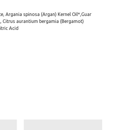
te, Argania spinosa (Argan) Kernel Oil*,Guar
l, Citrus aurantium bergamia (Bergamot)
itric Acid