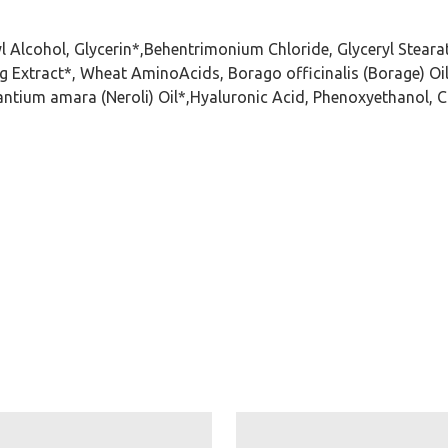
l Alcohol, Glycerin*,Behentrimonium Chloride, Glyceryl Steara
 Extract*, Wheat AminoAcids, Borago officinalis (Borage) Oi
urantium amara (Neroli) Oil*,Hyaluronic Acid, Phenoxyethanol, C