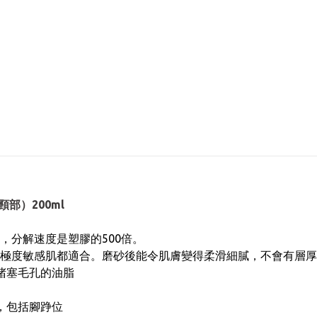
&頸部）200ml
，分解速度是塑膠的500倍。
極度敏感肌都適合。磨砂後能令肌膚變得柔滑細膩，不會有層厚
堵塞毛孔的油脂
，包括腳踭位