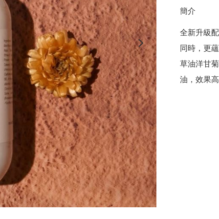
簡介
全新升級配
同時，更蘊
草油洋甘菊
油，效果高