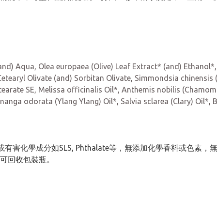
and) Aqua, Olea europaea (Olive) Leaf Extract* (and) Ethano
Cetearyl Olivate (and) Sorbitan Olivate, Simmondsia chinensis (
Stearate SE, Melissa officinalis Oil*, Anthemis nobilis (Chamom
nga odorata (Ylang Ylang) Oil*, Salvia sclarea (Clary) Oil*, Bo
有害化學成分如SLS, Phthalate等，無添加化學香料或
可回收包裝瓶。