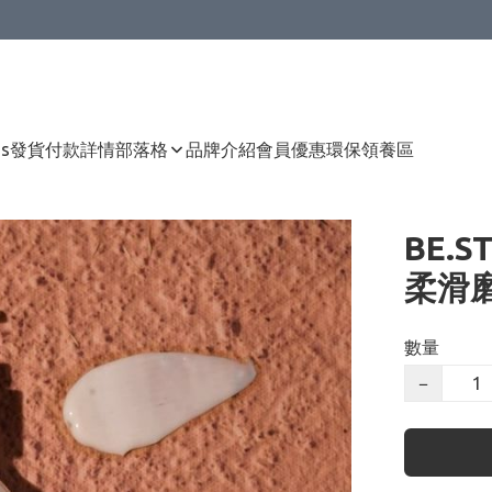
Us
發貨付款詳情
部落格
品牌介紹
會員優惠
環保領養區
BE.S
柔滑磨
數量
−