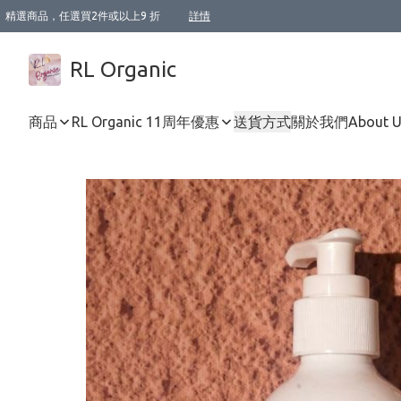
精選商品，任選買2件或以上9 折
詳情
XI周年優惠【新品自由選2件88折/3件85折】
XI周年優惠【Chakra 脈輪平衡自由選2件9折/3件85折/5件8折】
Florame 肌底自由選 2支9折 3支85折
XI周年優惠【蟲蟲退散 · 防衛結界﹞系列2件9折】
Sunki 任選2件95折
BIOFFICINA TOSCANA 任選2支9折 3支85折
Lamav 任選1件9折 2件85折
Mukti Organics 指定產品任選1件9折, 2件88折 3件85折
Intelligent Nutrients Skincare 任選2件9折
deodorant 任選2件88折
化妝品 任選2件95折
XI周年優惠【身心靈單品 任選2件9折/3件85折/5件8折】
XI周年優惠 【精油/香水 任選2件9折/3件85折/5件8折】
XI周年優惠【「關節到肌膚」全效養護 BODY OIL 組2件88折/3件85折】
XI周年優惠【夏日有機物理防曬套裝2件88折】
XI周年優惠【夏日潔面隨意選2件88折/3件85折】
XI周年優惠【逆齡奇蹟抗氧 11 自由選2件88折/3件85折/4件或以上8折】
新會員首次購物即享全單 95 折優惠！
成為VIP / VVIP 可享有生日月現金扣減獎賞優惠 !! 記得去賬户資料填上生日日期啦 !
選用順豐速運，滿$500 免運費
本地速遞 京東 送住宅/ 工商地址 $400 免運費
澳門訂單選用順豐速運，滿$800 免運費
詳情
詳情
詳情
詳情
詳情
詳情
詳情
詳情
詳情
詳情
詳情
詳情
詳情
詳情
詳情
詳情
詳情
RL Organic
商品
RL Organic 11周年優惠
送貨方式
關於我們
About 