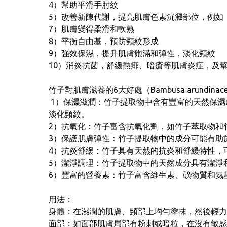
4）幫助平滑手肘紋
5）改善新陳代謝，提亮肌膚色素沉澱部位，例如
7）肌膚變得柔滑和軟熟
8）平衡自由基，預防頸紋形成
9）強效保濕，提升肌膚飽滿和彈性，淡化頸紋
10）消炎抗菌，舒緩熱痱、暗瘡等肌膚炎症，及
竹子對肌膚滋養的6大好處（Bambusa arundinac
1）保濕滋潤：竹子提取物中含有豐富的天然保濕
淡化頸紋。
2）抗氧化：竹子富含抗氧化劑，如竹子萃取物和
3）保護肌膚彈性：竹子提取物中的成分可能有助
4）抗炎舒緩：竹子具有天然的抗炎和舒緩特性，
5）潔淨調理：竹子提取物中的天然成分具有潔淨
6）豐富的營養素：竹子富含維生素、礦物質和氨
用法：
身體：在濕潤的肌膚、頸部上均勻塗抹，然後輕力
面部：如面部肌膚局部有粉刺或暗粒，在沒有敏感情