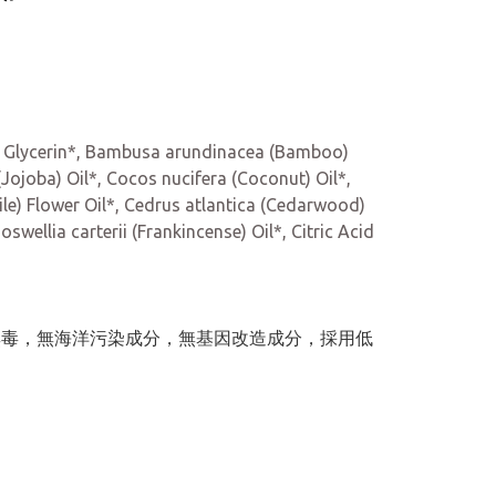
l*, Glycerin*, Bambusa arundinacea (Bamboo)
Jojoba) Oil*, Cocos nucifera (Coconut) Oil*,
ile) Flower Oil*, Cedrus atlantica (Cedarwood)
swellia carterii (Frankincense) Oil*, Citric Acid
色素，無毒，無海洋污染成分，無基因改造成分，採用低