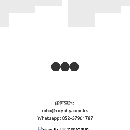
任何查詢:
info@royally.com.hk
Whatsapp: 852-
57961787