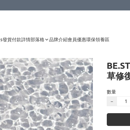
Us
發貨付款詳情
部落格
品牌介紹
會員優惠
環保領養區
BE.S
草修復
數量
−