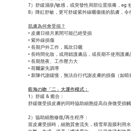
7）舒緩濕疹/敏感，或突發性局部位置痕癢，eg: 
8）降紅舒敏，更可舒緩紫外線曬傷後的肌膚，令
肌膚為何會受損？
• 皮膚日積月累間可能已經受損
• 紫外線損傷
• 長期戶外工作，風吹日曬
• 長時間化妝，或用錯護膚品，或長期不使用護膚
• 長期熬夜、工作壓力大
• 荷爾蒙失調導
• 新陳代謝緩慢，無法自行代謝皮膚的損傷（如
藍海の吻「二」大運作模式：
1）舒緩 & 癒合：
舒緩微受損皮膚的同時協助細胞提高自身微受損觸
2）協助細胞修復/再生程序：
當皮膚受損時，細胞質會流失，積雪草面膜利用水