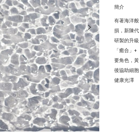
簡介
有著海洋般
損，新陳代
研製的升級
「癒合」+
要角色，黃
後協助細胞
健康光澤