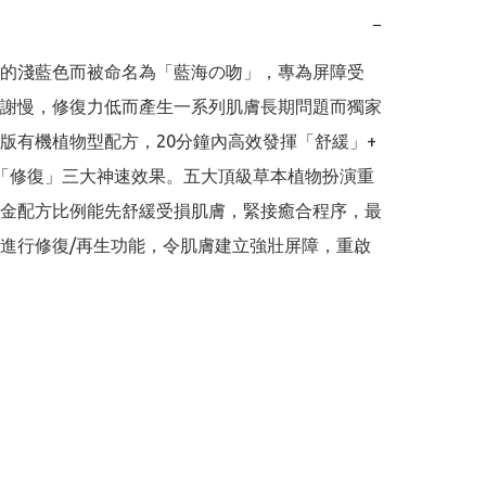
−
的淺藍色而被命名為「藍海の吻」，專為屏障受
謝慢，修復力低而產生一系列肌膚長期問題而獨家
版有機植物型配方，20分鐘內高效發揮「舒緩」+
「修復」三大神速效果。五大頂級草本植物扮演重
金配方比例能先舒緩受損肌膚，緊接癒合程序，最
進行修復/再生功能，令肌膚建立強壯屏障，重啟