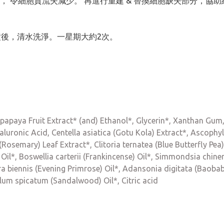
 令細胞質流失減少。 再進行重建 & 替換細胞缺失部分，協
鐘後，清水洗淨。一星期大約2次。
 papaya Fruit Extract* (and) Ethanol*, Glycerin*, Xanthan Gum,
luronic Acid, Centella asiatica (Gotu Kola) Extract*, Ascophy
(Rosemary) Leaf Extract*, Clitoria ternatea (Blue Butterfly P
 Oil*, Boswellia carterii (Frankincense) Oil*, Simmondsia chine
ra biennis (Evening Primrose) Oil*, Adansonia digitata (Baoba
lum spicatum (Sandalwood) Oil*, Citric acid