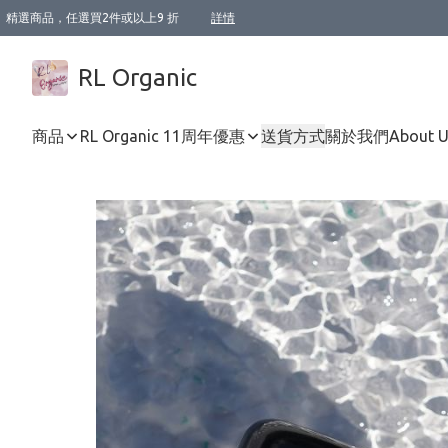
精選商品，任選買2件或以上9 折
詳情
XI周年優惠【新品自由選2件88折/3件85折】
XI周年優惠【Chakra 脈輪平衡自由選2件9折/3件85折/5件8折】
Florame 肌底自由選 2支9折 3支85折
XI周年優惠【蟲蟲退散 · 防衛結界﹞系列2件9折】
Sunki 任選2件95折
BIOFFICINA TOSCANA 任選2支9折 3支85折
Lamav 任選1件9折 2件85折
Mukti Organics 指定產品任選1件9折, 2件88折 3件85折
Intelligent Nutrients Skincare 任選2件9折
deodorant 任選2件88折
化妝品 任選2件95折
XI周年優惠【身心靈單品 任選2件9折/3件85折/5件8折】
XI周年優惠 【精油/香水 任選2件9折/3件85折/5件8折】
XI周年優惠【「關節到肌膚」全效養護 BODY OIL 組2件88折/3件85折】
XI周年優惠【夏日有機物理防曬套裝2件88折】
XI周年優惠【夏日潔面隨意選2件88折/3件85折】
XI周年優惠【逆齡奇蹟抗氧 11 自由選2件88折/3件85折/4件或以上8折】
新會員首次購物即享全單 95 折優惠！
成為VIP / VVIP 可享有生日月現金扣減獎賞優惠 !! 記得去賬户資料填上生日日期啦 !
選用順豐速運，滿$500 免運費
本地速遞 京東 送住宅/ 工商地址 $400 免運費
澳門訂單選用順豐速運，滿$800 免運費
詳情
詳情
詳情
詳情
詳情
詳情
詳情
詳情
詳情
詳情
詳情
詳情
詳情
詳情
詳情
詳情
詳情
RL Organic
商品
RL Organic 11周年優惠
送貨方式
關於我們
About 