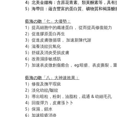
4）北美金鏤梅：含原花青素、類黃酮素等，具有
5）海帶目：蘊含豐富的蛋白質、礦物質和褐藻醣
藍海の吻
「七」大優勢：
1）提高細胞中的纖連蛋白， 從而提高修復能力
2）促進膠原蛋白再生
3）促進皮膚微循環， 加速新陳代謝
4）滋養淡紋抗氧化
5）舒緩及消炎受損皮膚
6）改善濕疹敏感肌
7）加速表皮微創傷癒合， eg:暗瘡、表皮撕裂，
藍海の吻
「八」大神速效果：
1）修復及撫平瑕疵
2）淡化幼紋/皺紋
3）導出暗粒，粉刺，油脂粒，疏通 & 幼細毛孔
4）回復彈力，皮膚漲卜卜
5）保濕，鎖水
6）加速暗瘡消炎