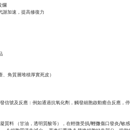
蚊爛
代謝加速，提高修復力
品
暗瘡、角質層堆積厚實死皮）
發信號及反應：例如通過抗氧化劑，觸發細胞啟動癒合反應，停
凝質料 （甘油，透明質酸等），在輕微受損/
輕微
傷口發炎/敏