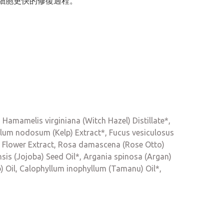
助細胞更快的修復過程。
 Hamamelis virginiana (Witch Hazel) Distillate*,
llum nodosum (Kelp) Extract*, Fucus vesiculosus
ea) Flower Extract, Rosa damascena (Rose Otto)
nsis (Jojoba) Seed Oil*, Argania spinosa (Argan)
b) Oil, Calophyllum inophyllum (Tamanu) Oil*,