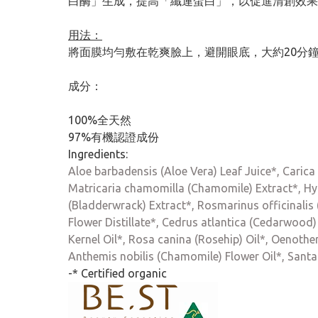
白酶」生成，提高「纖連蛋白」，以促進清創效果，
用法：
將面膜均勻敷在乾爽臉上，避開眼底，大約20分
成分：
100%全天然
97%有機認證成份
Ingredients:
Aloe barbadensis (Aloe Vera) Leaf Juice*, Carica
Matricaria chamomilla (Chamomile) Extract*, Hya
(Bladderwrack) Extract*, Rosmarinus officinalis 
Flower Distillate*, Cedrus atlantica (Cedarwood)
Kernel Oil*, Rosa canina (Rosehip) Oil*, Oenothe
Anthemis nobilis (Chamomile) Flower Oil*, Santa
-* Certified organic