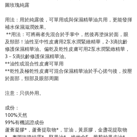
圖玫瑰純露
用法：用於純露後，可單用或與保濕精華油共用，更能發揮
補水保濕滋潤效果。
**用法：可將兩者先混合於手掌中，然後再塗抹於面，眼
及頸部！油性至中性皮膚用2泵水潤緊緻精華，2-3滴抗齡
修護保濕精華油。偏乾及乾性皮膚可用2泵水潤緊緻精華，
3－5滴抗齡修護保濕精華油。
**油性或混合性皮膚可單用
**乾性及極乾性皮膚可混合保濕精華油於手心搓勻後，按壓
於面部，頸部及眼部周圍
注意：只供外用。
成份：
100%天然
99%有機認證成份
蘆薈凝膠*，蘆薈提取物*，甘油，黃原膠，金盞花提取物