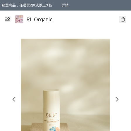
精選商品，任選買2件或以上9 折
詳情
XI周年優惠【新品自由選2件88折/3件85折】
XI周年優惠【Chakra 脈輪平衡自由選2件9折/3件85折/5件8折】
Florame 肌底自由選 2支9折 3支85折
XI周年優惠【蟲蟲退散 · 防衛結界﹞系列2件9折】
Sunki 任選2件95折
BIOFFICINA TOSCANA 任選2支9折 3支85折
Lamav 任選1件9折 2件85折
Mukti Organics 指定產品任選1件9折, 2件88折 3件85折
Intelligent Nutrients Skincare 任選2件9折
deodorant 任選2件88折
化妝品 任選2件95折
XI周年優惠【身心靈單品 任選2件9折/3件85折/5件8折】
XI周年優惠 【精油/香水 任選2件9折/3件85折/5件8折】
XI周年優惠【「關節到肌膚」全效養護 BODY OIL 組2件88折/3件85折】
XI周年優惠【夏日有機物理防曬套裝2件88折】
XI周年優惠【夏日潔面隨意選2件88折/3件85折】
XI周年優惠【逆齡奇蹟抗氧 11 自由選2件88折/3件85折/4件或以上8折】
新會員首次購物即享全單 95 折優惠！
成為VIP / VVIP 可享有生日月現金扣減獎賞優惠 !! 記得去賬户資料填上生日日期啦 !
選用順豐速運，滿$500 免運費
本地速遞 京東 送住宅/ 工商地址 $400 免運費
澳門訂單選用順豐速運，滿$800 免運費
詳情
詳情
詳情
詳情
詳情
詳情
詳情
詳情
詳情
詳情
詳情
詳情
詳情
詳情
詳情
詳情
詳情
RL Organic