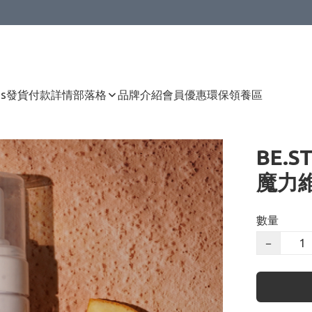
Us
發貨付款詳情
部落格
品牌介紹
會員優惠
環保領養區
BE.S
魔力維
數量
−