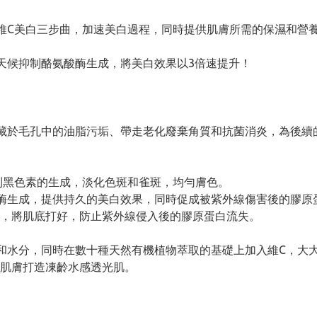
果！維C美白三步曲，加速美白過程，同時提供肌膚所需的保濕和營
天候抑制酪氨酸酶生成，將美白效果以3倍速提升！
藏於毛孔中的油脂污垢、帶走老化廢棄角質和抗菌消炎，為後續
抑制黑色素的生成，淡化色斑和雀斑，均勻膚色。
酶生成，提供持久的美白效果，同時促成被紫外線傷害後的膠原
，將肌底打好，防止紫外線侵入後的膠原蛋白流失。
和水分，同時在數十種天然有機植物萃取的基礎上加入維C，大
肌膚打造凍齡水感透光肌。