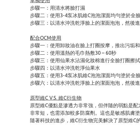
單獨使用
步驟一：用清水將臉打濕
步驟二：使用3-4泵冰肌維C泡泡潔面均勻塗於
步驟三：以清水沖洗乾淨臉上的潔面泡泡，然後進
配合OCM使用
步驟一：使用卸妝油在臉上打圈按摩，推出污垢和
步驟二：使用溫熱的毛巾熱敷30 – 60秒
步驟三：使用仙果水沾濕化妝棉進行全臉打圈擦拭
步驟四：以清水沖洗乾淨仙果水
步驟五：使用3-4泵冰肌維C泡泡潔面均勻塗於
步驟六：以清水沖洗乾淨臉上的潔面泡泡，然後進
原型維C V.S. 維C衍生物
原型維C優點是滲透力非常強，但伴隨的弱點是配
非常短，也需添加較多防腐劑。這也是敏感肌膚塗
隨著科技的進步，維C衍生物完美解決了原型維C的