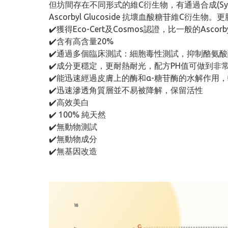
但坊間存在不同形式的維C衍生物，有通過合成(Sy
Ascorbyl Glucoside 抗壞血酸糖苷維C衍生物。更
✔️獲得Eco-Cert及Cosmos認證，比一般的Ascorb
✔️含有高含量20%
✔️通過多個臨床測試：細胞毒性測試，抑制酪氨
✔️成分更穩定，更耐熱耐光，配方PH值可做到非常溫
✔️能迅速經過皮膚上的酶和α-糖苷酶的水解作用
✔️迅速滲透角質層並不易被降解，保留活性
✔️高效美白
✔️ 100% 純天然
✔️無動物測試
✔️無動物成分
✔️無基因改造