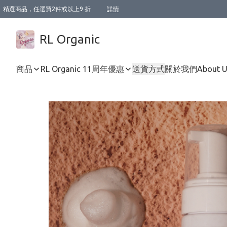
精選商品，任選買2件或以上9 折
詳情
XI周年優惠【新品自由選2件88折/3件85折】
XI周年優惠【Chakra 脈輪平衡自由選2件9折/3件85折/5件8折】
Florame 肌底自由選 2支9折 3支85折
XI周年優惠【蟲蟲退散 · 防衛結界﹞系列2件9折】
Sunki 任選2件95折
BIOFFICINA TOSCANA 任選2支9折 3支85折
Lamav 任選1件9折 2件85折
Mukti Organics 指定產品任選1件9折, 2件88折 3件85折
Intelligent Nutrients Skincare 任選2件9折
deodorant 任選2件88折
化妝品 任選2件95折
XI周年優惠【身心靈單品 任選2件9折/3件85折/5件8折】
XI周年優惠 【精油/香水 任選2件9折/3件85折/5件8折】
XI周年優惠【「關節到肌膚」全效養護 BODY OIL 組2件88折/3件85折】
XI周年優惠【夏日有機物理防曬套裝2件88折】
XI周年優惠【夏日潔面隨意選2件88折/3件85折】
XI周年優惠【逆齡奇蹟抗氧 11 自由選2件88折/3件85折/4件或以上8折】
新會員首次購物即享全單 95 折優惠！
成為VIP / VVIP 可享有生日月現金扣減獎賞優惠 !! 記得去賬户資料填上生日日期啦 !
選用順豐速運，滿$500 免運費
本地速遞 京東 送住宅/ 工商地址 $400 免運費
澳門訂單選用順豐速運，滿$800 免運費
詳情
詳情
詳情
詳情
詳情
詳情
詳情
詳情
詳情
詳情
詳情
詳情
詳情
詳情
詳情
詳情
詳情
RL Organic
商品
RL Organic 11周年優惠
送貨方式
關於我們
About 