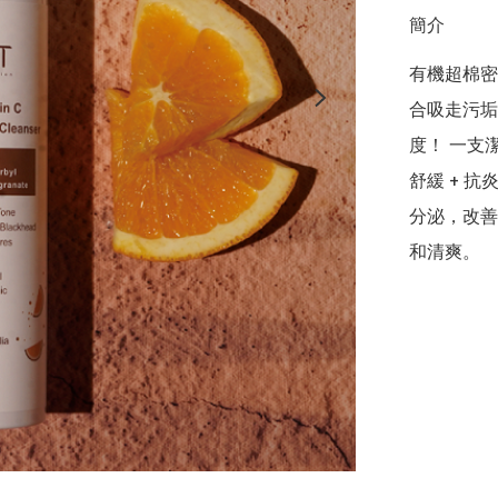
簡介
有機超棉密
合吸走污垢
度！ 一支
舒緩 + 
分泌，改善
和清爽。