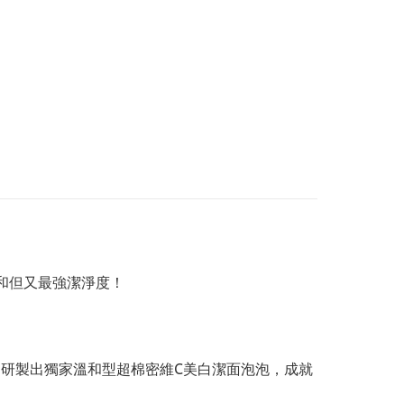
和但又最強潔淨度！
膚元素，研製出獨家溫和型超棉密維C美白潔面泡泡，成就