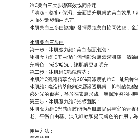
維C美白三大步驟高效協同作用：
「清潔+ 滋養+ 保濕」全面提升肌膚的美白效
內而外散發鑽白光芒。
冰肌美白三步曲讓維C發揮最強美白協同效應，全
冰肌美白三步曲
第一步 - 冰肌魔力維C美白潔面泡泡：
冰肌魔力維C美白潔面泡泡能深層清潔肌膚，清除
亮膚色，減少暗沉，讓肌膚更加明亮。
第二步 - 冰肌維C濃縮精萃：
冰肌維C濃縮精萃含有20%高濃度的維C，能夠
冰肌維C濃縮精萃能夠深層滲透肌膚，抑制酪氨酸
紫外光的傷害，等於在表層形成一層保護膜的同時
第三步 - 冰肌魔力維C光感面膜：
冰肌魔力維C光感面膜能夠為肌膚提供豐富的營養
老、平衡自由基、淡化細紋和提亮膚色的作用，為
使用方法：