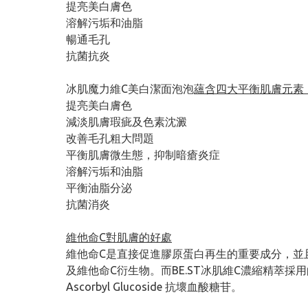
提亮美白膚色
溶解污垢和油脂
暢通毛孔
抗菌抗炎
冰肌魔力維C美白潔面泡泡
蘊含四大平衡肌膚元素
提亮美白膚色
減淡肌膚瑕疵及色素沈澱
改善毛孔粗大問題
平衡肌膚微生態，抑制暗瘡炎症
溶解污垢和油脂
平衡油脂分泌
抗菌消炎
維他命C對肌膚的好處
維他命C是直接促進膠原蛋白再生的重要成分，並
及維他命C衍生物。而BE.ST冰肌維C濃縮精萃採用的
Ascorbyl Glucoside 抗壞血酸糖苷。