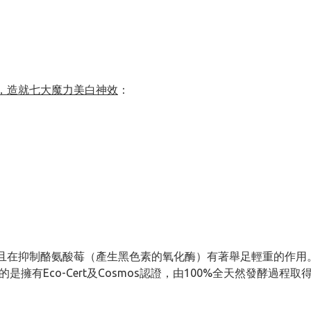
，造就七大魔力美白神效
：
且在抑制酪氨酸莓（產生黑色素的氧化酶）有著舉足輕重的作用
是擁有Eco-Cert及Cosmos認證，由100%全天然發酵過程取得