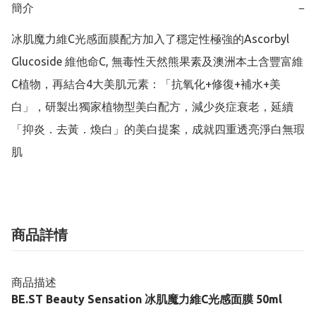
簡介
−
冰肌魔力維C光感面膜配方加入了穩定性極強的Ascorbyl 
Glucoside 維他命C, 無毒性天然熊果素及澳洲本土含豐富維
C植物，再結合4大美肌元素：「抗氧化+修復+補水+美
白」，研製出獨家植物型美白配方，減少炎症衰老，延續
「抑炎．去黃．煥白」的美白提案，成就四重透亮淨白無瑕
肌
商品詳情
商品描述
BE.ST Beauty Sensation 冰肌魔力維C光感面膜 50ml