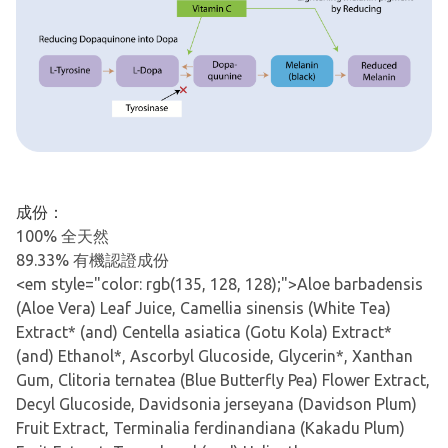
成份：
100% 全天然
89.33% 有機認證成份
<em style="color: rgb(135, 128, 128);">Aloe barbadensis
(Aloe Vera) Leaf Juice, Camellia sinensis (White Tea)
Extract* (and) Centella asiatica (Gotu Kola) Extract*
(and) Ethanol*, Ascorbyl Glucoside, Glycerin*, Xanthan
Gum, Clitoria ternatea (Blue Butterfly Pea) Flower Extract,
Decyl Glucoside, Davidsonia jerseyana (Davidson Plum)
Fruit Extract, Terminalia ferdinandiana (Kakadu Plum)