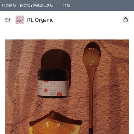
精選商品，任選買2件或以上9 折
詳情
XI周年優惠【新品自由選2件88折/3件85折】
XI周年優惠【Chakra 脈輪平衡自由選2件9折/3件85折/5件8折】
Florame 肌底自由選 2支9折 3支85折
XI周年優惠【蟲蟲退散 · 防衛結界﹞系列2件9折】
Sunki 任選2件95折
BIOFFICINA TOSCANA 任選2支9折 3支85折
Lamav 任選1件9折 2件85折
Mukti Organics 指定產品任選1件9折, 2件88折 3件85折
Intelligent Nutrients Skincare 任選2件9折
deodorant 任選2件88折
化妝品 任選2件95折
XI周年優惠【身心靈單品 任選2件9折/3件85折/5件8折】
XI周年優惠 【精油/香水 任選2件9折/3件85折/5件8折】
XI周年優惠【「關節到肌膚」全效養護 BODY OIL 組2件88折/3件85折】
XI周年優惠【夏日有機物理防曬套裝2件88折】
XI周年優惠【夏日潔面隨意選2件88折/3件85折】
XI周年優惠【逆齡奇蹟抗氧 11 自由選2件88折/3件85折/4件或以上8折】
新會員首次購物即享全單 95 折優惠！
成為VIP / VVIP 可享有生日月現金扣減獎賞優惠 !! 記得去賬户資料填上生日日期啦 !
選用順豐速運，滿$500 免運費
本地速遞 京東 送住宅/ 工商地址 $400 免運費
澳門訂單選用順豐速運，滿$800 免運費
詳情
詳情
詳情
詳情
詳情
詳情
詳情
詳情
詳情
詳情
詳情
詳情
詳情
詳情
詳情
詳情
詳情
RL Organic