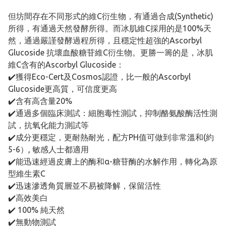
但坊間存在不同形式的維C衍生物，有通過合成(Synthetic)
所得，有通過天然發酵所得。而冰肌維C採用的是100%天
然，通過嚴謹發酵過程所得，且穩定性超強的Ascorbyl
Glucoside 抗壞血酸糖苷維C衍生物。更勝一籌的是，冰肌
維C含有的Ascorbyl Glucoside：
✔️獲得Eco-Cert及Cosmos認證，比一般的Ascorbyl
Glucoside更高質，可信度更高
✔️含有高含量20%
✔️通過多個臨床測試：細胞毒性測試，抑制酪氨酸酶活性測
試，抗氧化能力測試等
✔️成分更穩定，更耐熱耐光，配方PH值可做到非常溫和(約
5-6）, 敏感人士都適用
✔️能迅速經過皮膚上的酶和α-糖苷酶的水解作用，轉化為原
型維生素C
✔️迅速滲透角質層並不易被降解，保留活性
✔️高效美白
✔️ 100% 純天然
✔️無動物測試