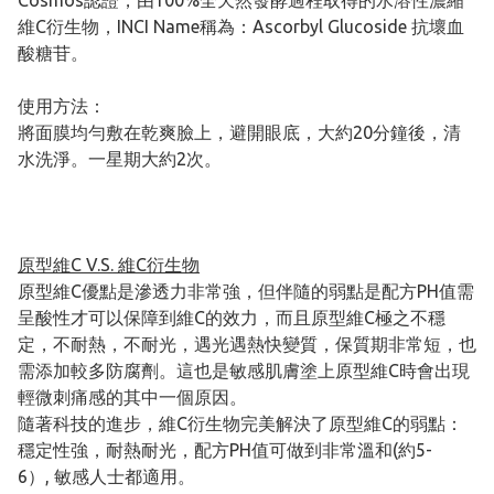
Cosmos認證，由100%全天然發酵過程取得的水溶性濃縮
維C衍生物，INCI Name稱為：Ascorbyl Glucoside 抗壞血
酸糖苷。
使用方法：
將面膜均勻敷在乾爽臉上，避開眼底，大約20分鐘後，清
水洗淨。一星期大約2次。
原型維C V.S. 維C衍生物
原型維C優點是滲透力非常強，但伴隨的弱點是配方PH值需
呈酸性才可以保障到維C的效力，而且原型維C極之不穩
定，不耐熱，不耐光，遇光遇熱快變質，保質期非常短，也
需添加較多防腐劑。這也是敏感肌膚塗上原型維C時會出現
輕微刺痛感的其中一個原因。
隨著科技的進步，維C衍生物完美解決了原型維C的弱點：
穩定性強，耐熱耐光，配方PH值可做到非常溫和(約5-
6）, 敏感人士都適用。