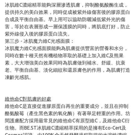
冰肌維C濃縮精萃能夠深層滲透肌膚，抑制酪氨酸酶生成，
提供持久的美白效果，同時促成被紫外線傷害後的膠原蛋白
合成及平衡自由基。早上用可以協助防曬減低紫外光的傷
害，等於在表層形成一層保護膜的同時，將肌底打好，防止
紫外線侵入後的膠原蛋白流失。
第三步 - 冰肌魔力維C光感面膜：
冰肌魔力維C光感面膜能夠為肌膚提供豐富的營養和水分，
同時在數十種天然有機植物萃取的基礎上加入維C及熊果
素，大大增強美白效果同時為肌膚做到補水、舒緩、抗衰
老、平衡自由基、淡化細紋和還原膚色的作用，為肌膚打造
凍齡光感肌。
維他命C對肌膚的好處
維他命C是直接促進膠原蛋白再生的重要成分，並且在抑制
酪氨酸莓（產生黑色素的氧化酶）有著舉足輕重的作用。坊
間護膚配方採用最常見的維他命C有原型維C，及維他命C衍
生物。而BE.ST冰肌維C濃縮精萃採用的是擁有Eco-Cert及