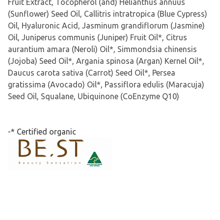
Fruit Extract, Tocopherol (and) Helianthus annuus
(Sunflower) Seed Oil, Callitris intratropica (Blue Cypress)
Oil, Hyaluronic Acid, Jasminum grandiflorum (Jasmine)
Oil, Juniperus communis (Juniper) Fruit Oil*, Citrus
aurantium amara (Neroli) Oil*, Simmondsia chinensis
(Jojoba) Seed Oil*, Argania spinosa (Argan) Kernel Oil*,
Daucus carota sativa (Carrot) Seed Oil*, Persea
gratissima (Avocado) Oil*, Passiflora edulis (Maracuja)
Seed Oil, Squalane, Ubiquinone (CoEnzyme Q10)
-* Certified organic