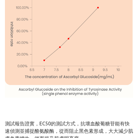
測試報告證實，EC50的測試方式，抗壞血酸葡糖苷能有快
速偵測並捕捉酪氨酸酶，從而阻止黑色素形成，大大減少肌