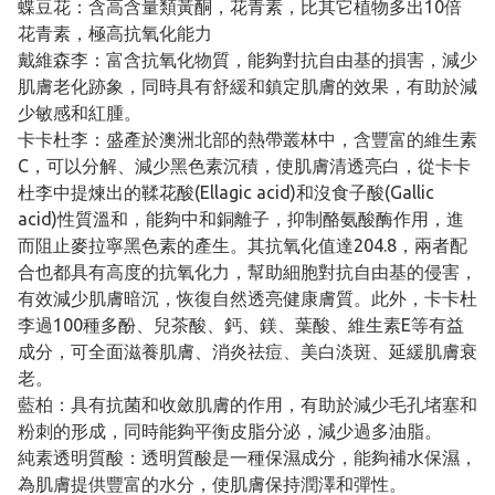
蝶豆花：含高含量類黃酮，花青素，比其它植物多出10倍
花青素，極高抗氧化能力
戴維森李：富含抗氧化物質，能夠對抗自由基的損害，減少
肌膚老化跡象，同時具有舒緩和鎮定肌膚的效果，有助於減
少敏感和紅腫。
卡卡杜李：盛產於澳洲北部的熱帶叢林中，含豐富的維生素
C，可以分解、減少黑色素沉積，使肌膚清透亮白，從卡卡
杜李中提煉出的鞣花酸(Ellagic acid)和沒食子酸(Gallic
acid)性質溫和，能夠中和銅離子，抑制酪氨酸酶作用，進
而阻止麥拉寧黑色素的產生。其抗氧化值達204.8，兩者配
合也都具有高度的抗氧化力，幫助細胞對抗自由基的侵害，
有效減少肌膚暗沉，恢復自然透亮健康膚質。此外，卡卡杜
李過100種多酚、兒茶酸、鈣、鎂、葉酸、維生素E等有益
成分，可全面滋養肌膚、消炎祛痘、美白淡斑、延緩肌膚衰
老。
藍柏：具有抗菌和收斂肌膚的作用，有助於減少毛孔堵塞和
粉刺的形成，同時能夠平衡皮脂分泌，減少過多油脂。
純素透明質酸：透明質酸是一種保濕成分，能夠補水保濕，
為肌膚提供豐富的水分，使肌膚保持潤澤和彈性。