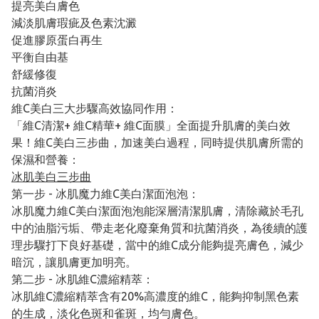
提亮美白膚色
減淡肌膚瑕疵及色素沈澱
促進膠原蛋白再生
平衡自由基
舒緩修復
抗菌消炎
維C美白三大步驟高效協同作用：
「維C清潔+ 維C精華+ 維C面膜」全面提升肌膚的美白效
果！維C美白三步曲，加速美白過程，同時提供肌膚所需的
保濕和營養：
冰肌美白三步曲
第一步 - 冰肌魔力維C美白潔面泡泡：
冰肌魔力維C美白潔面泡泡能深層清潔肌膚，清除藏於毛孔
中的油脂污垢、帶走老化廢棄角質和抗菌消炎，為後續的護
理步驟打下良好基礎，當中的維C成分能夠提亮膚色，減少
暗沉，讓肌膚更加明亮。
第二步 - 冰肌維C濃縮精萃：
冰肌維C濃縮精萃含有20%高濃度的維C，能夠抑制黑色素
的生成，淡化色斑和雀斑，均勻膚色。