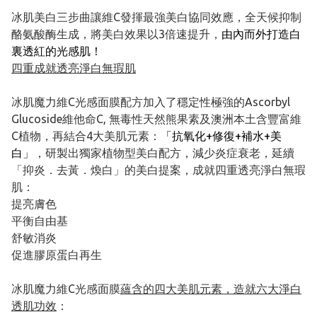
冰肌美白三步曲讓維C發揮最強美白協同效應，全天候抑制
酪氨酸酶生成，將美白效果以3倍速提升，
由內而外打造白
裏透紅的光感肌！
四重成就透亮淨白無瑕肌
冰肌魔力維C光感面膜配方加入了穩定性極強的Ascorbyl
Glucoside維他命C, 無毒性天然熊果素及澳洲本土含豐富維
C植物，再結合4大美肌元素：
「抗氧化+修復+補水+美
白」
，研製出獨家植物型美白配方，減少炎症衰老，延續
「抑炎．去黃．煥白」的美白提案，成就四重透亮淨白無瑕
肌：
提亮膚色
平衡自由基
舒敏消炎
促進膠原蛋白再生
冰肌魔力維C光感面膜
蘊含的四大美肌元素，造就六大淨白
透肌功效
：