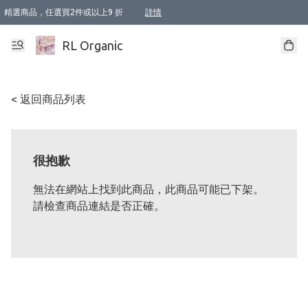
精選商品，任選買2件或以上9 折
詳情
XI周年優惠【新品自由選2件88折/3件85折】
XI周年優惠【Chakra 脈輪平衡自由選2件9折/3件85折/5件8折】
Florame 肌底自由選 2支9折 3支85折
XI周年優惠【蟲蟲退散 · 防衛結界﹞系列2件9折】
Sunki 任選2件95折
BIOFFICINA TOSCANA 任選2支9折 3支85折
Lamav 任選1件9折 2件85折
Mukti Organics 指定產品任選1件9折, 2件88折 3件85折
Intelligent Nutrients Skincare 任選2件9折
deodorant 任選2件88折
化妝品 任選2件95折
XI周年優惠【身心靈單品 任選2件9折/3件85折/5件8折】
XI周年優惠 【精油/香水 任選2件9折/3件85折/5件8折】
XI周年優惠【「關節到肌膚」全效養護 BODY OIL 組2件88折/3件85折】
XI周年優惠【夏日有機物理防曬套裝2件88折】
XI周年優惠【夏日潔面隨意選2件88折/3件85折】
XI周年優惠【逆齡奇蹟抗氧 11 自由選2件88折/3件85折/4件或以上8折】
新會員首次購物即享全單 95 折優惠！
成為VIP / VVIP 可享有生日月現金扣減獎賞優惠 !! 記得去賬户資料填上生日日期啦 !
選用順豐速運，滿$500 免運費
本地速遞 京東 送住宅/ 工商地址 $400 免運費
澳門訂單選用順豐速運，滿$800 免運費
詳情
詳情
詳情
詳情
詳情
詳情
詳情
詳情
詳情
詳情
詳情
詳情
詳情
詳情
詳情
詳情
詳情
RL Organic
< 返回商品列表
很抱歉
無法在網站上找到此商品，此商品可能已下架。
請檢查商品連結是否正確。