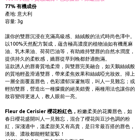
77% 有機成份
產地: 意大利
容量: 3g
讓你的雙唇沉浸在充滿高級感、絲絨般的法式時尚色澤中。
以100%天然配方製成，蘊含極高濃度的植物油如有機蓖麻
油、乳木果油、荷荷巴油等，有助維持雙唇的自然水潤度，
提供持久的柔軟感，嬌唇從早到晚都舒適飽滿。
這款誘人的唇膏質地柔滑，與雙唇完美融合，如天鵝絲絨般
的質地輕盈滑過雙唇，帶來柔焦效果和絲絨啞光妝效。掃上
一層全面覆蓋唇色，色彩濃郁深邃無瑕，叫人一見難忘；或
輕拍雙唇，營造出一種朦朧的絕美錯覺，兩種用法也讓你的
妝容變得更迷人，教人眼前一亮。
Fleur de Cerisier 櫻花粉紅色，
粉嫩柔美的花瓣唇色，如
春日櫻花盛開叫人一見難忘，混合了櫻花與豆沙色調的粉
紅，深淺適中，溫柔甜美又有高貴，是日常最百搭的唇色，
淡妝、濃妝都能輕鬆駕馭！