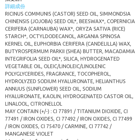
詳細成份
RICINUS COMMUNIS (CASTOR) SEED OIL, SIMMONDSIA
CHINENSIS (JOJOBA) SEED OIL*, BEESWAX*, COPERNICIA
CERIFERA (CARNAUBA) WAX*, ORYZA SATIVA (RICE)
STARCH*, OCTYLDODECANOL, ARGANIA SPINOSA
KERNEL OIL, EUPHORBIA CERIFERA (CANDELILLA) WAX,
BUTYROSPERMUM PARKII (SHEA) BUTTER, MACADAMIA
INTEGRIFOLIA SEED OIL*, SILICA, HYDROGENATED
VEGETABLE OIL, OLEIC/LINOLEIC/LINOLENIC
POLYGLYCERIDES, FRAGRANCE, TOCOPHEROL,
HYDROLYZED SODIUM HYALURONATE, HELIANTHUS
ANNUUS (SUNFLOWER) SEED OIL, SODIUM
HYALURONATE, KAOLIN, HYDROGENATED CASTOR OIL,
LINALOOL, CITRONELLOL
MAY CONTAIN (+/-) : CI 77891 / TITANIUM DIOXIDE, CI
77491 / IRON OXIDES, CI 77492 / IRON OXIDES, CI 77499
/ IRON OXIDES, CI 75470 / CARMINE, CI 77742 /
MANGANESE VIOLET