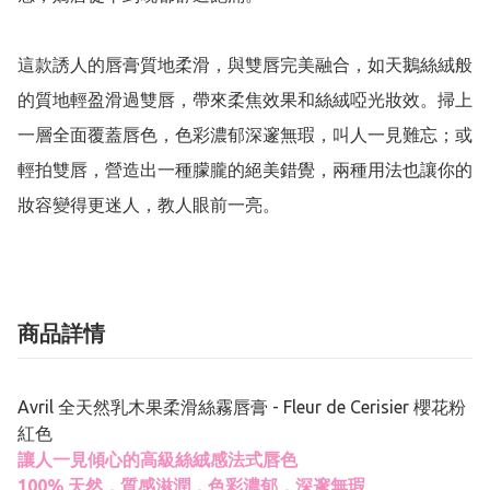
這款誘人的唇膏質地柔滑，與雙唇完美融合，如天鵝絲絨般
的質地輕盈滑過雙唇，帶來柔焦效果和絲絨啞光妝效。掃上
一層全面覆蓋唇色，色彩濃郁深邃無瑕，叫人一見難忘；或
輕拍雙唇，營造出一種朦朧的絕美錯覺，兩種用法也讓你的
妝容變得更迷人，教人眼前一亮。
商品詳情
Avril 全天然乳木果柔滑絲霧唇膏 - Fleur de Cerisier 櫻花粉
紅色
讓人一見傾心的高級絲絨感法式唇色
100% 天然．質感滋潤．色彩濃郁．深邃無瑕