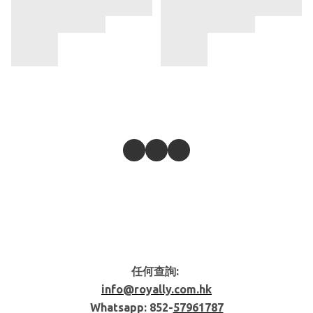
任何查詢:
info@royally.com.hk
Whatsapp: 852-
57961787