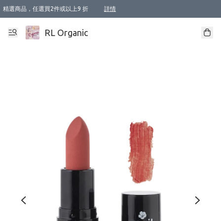
精選商品，任選買2件或以上9 折
詳情
XI周年優惠【新品自由選2件88折/3件85折】
XI周年優惠【Chakra 脈輪平衡自由選2件9折/3件85折/5件8折】
Florame 肌底自由選 2支9折 3支85折
XI周年優惠【蟲蟲退散 · 防衛結界﹞系列2件9折】
Sunki 任選2件95折
BIOFFICINA TOSCANA 任選2支9折 3支85折
Lamav 任選1件9折 2件85折
Mukti Organics 指定產品任選1件9折, 2件88折 3件85折
Intelligent Nutrients Skincare 任選2件9折
deodorant 任選2件88折
化妝品 任選2件95折
XI周年優惠【身心靈單品 任選2件9折/3件85折/5件8折】
XI周年優惠 【精油/香水 任選2件9折/3件85折/5件8折】
XI周年優惠【「關節到肌膚」全效養護 BODY OIL 組2件88折/3件85折】
XI周年優惠【夏日有機物理防曬套裝2件88折】
XI周年優惠【夏日潔面隨意選2件88折/3件85折】
XI周年優惠【逆齡奇蹟抗氧 11 自由選2件88折/3件85折/4件或以上8折】
新會員首次購物即享全單 95 折優惠！
成為VIP / VVIP 可享有生日月現金扣減獎賞優惠 !! 記得去賬户資料填上生日日期啦 !
選用順豐速運，滿$500 免運費
本地速遞 京東 送住宅/ 工商地址 $400 免運費
澳門訂單選用順豐速運，滿$800 免運費
詳情
詳情
詳情
詳情
詳情
詳情
詳情
詳情
詳情
詳情
詳情
詳情
詳情
詳情
詳情
詳情
詳情
RL Organic