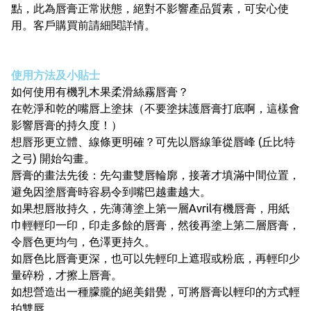
點，此為唇膏正常狀態，絕對不影響產品質素，可安心使
用。客戶購買前請細閱詳情。
使用方法及小貼士
如何使用有機乳木果柔滑絲霧唇膏？
在乾淨和乾的嘴唇上塗抹（不要塗抹護唇膏打底啊，這樣會
影響唇膏的持久度！）
想唇形更立體、線條更明確？可先以唇線筆從唇峰 (丘比特
之弓) 開始勾畫。
唇膏的畫法先後：先勾畫雙唇輪廓，接著才填滿中間位置，
避免因塗唇膏時容易令到嘴巴越畫越大。
如果想唇妝持久，先薄薄塗上第一層Avril有機唇膏，用紙
巾輕輕印一印，印走多餘的唇膏，然後再塗上第二層唇膏，
令唇色更均勻，色澤更持久。
如唇色比唇膏更深，也可以先輕印上遮瑕或粉底，再輕印少
量碎粉，才擦上唇膏。
如想營造出一種朦朧的絕美錯覺，可將唇膏以輕印的方式輕
拍雙唇。