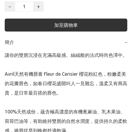
−
+
加至購物車
簡介
−
讓你的雙唇沉浸在充滿高級感、絲絨般的法式時尚色澤中。

Avril天然有機唇膏 Fleur de Cerisier 櫻花粉紅色，粉嫩柔美
的花瓣唇色，如春日櫻花盛開叫人一見難忘，溫柔又有商高
貴，是日常最百搭的唇色。

100%天然成份，蘊含極高濃度的有機蓖麻油、乳木果油、
荷荷巴油等，有助維持雙唇的自然水潤度，提供持久的柔軟
感，嬌唇從早到晚都舒適飽滿。
