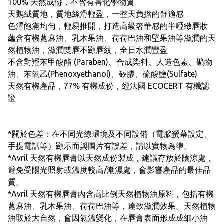
100% 天然成份，不含有害化學物質
天鵝絨質地，質地絲滑輕盈，一整天負擔的舒適感
色澤飽滿均勻，輕易推開，打造高級奢華感的半啞緻唇妝
蘊含有機蓖麻油、乳木果油、荷荷巴油和堅果油等滋潤的天
然植物油，滋潤雙唇不顯唇紋，全日水潤豐盈
不含對羥苯甲酸酯 (Paraben)、合成染料、人造色素、礦物
油、苯氧乙(Phenoxyethanol)、矽膠、硫酸鹽(Sulfate)
天然有機產品，77% 有機成份，經法國 ECOCERT 有機認
證
*關於色差：在不同光線環境及不同設備（電腦螢幕設定、
手提電話等）顯示而與圖片有誤差，請以實物為準。
*Avril 天然有機唇膏以天然成份製成，建議存放於陰涼處，
避免受陽光照射或溫度較高/潮濕處，會影響產品的最佳品
質。
*Avril 天然有機唇膏內含高比例天然植物油原料，包括有機
蓖麻油、乳木果油、荷荷巴油等，達致滋潤效果。天然植物
油取於大自然，會因氣溫變化，在唇膏表面形成成細小油