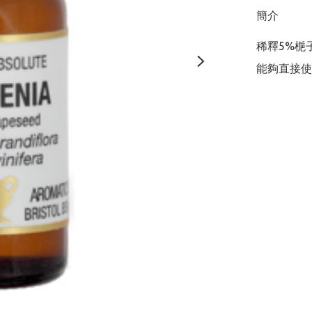
簡介
稀釋5%梔
能夠直接使