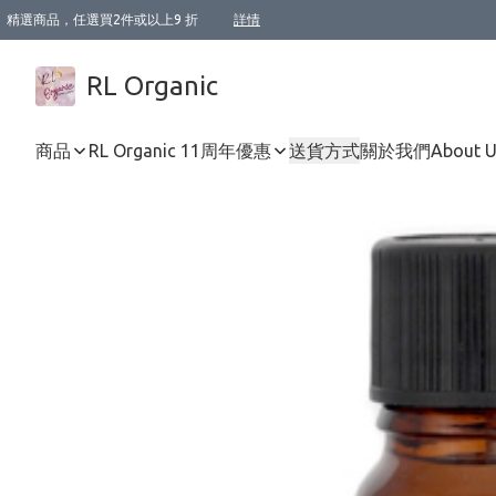
精選商品，任選買2件或以上9 折
詳情
XI周年優惠【新品自由選2件88折/3件85折】
XI周年優惠【Chakra 脈輪平衡自由選2件9折/3件85折/5件8折】
Florame 肌底自由選 2支9折 3支85折
XI周年優惠【蟲蟲退散 · 防衛結界﹞系列2件9折】
Sunki 任選2件95折
BIOFFICINA TOSCANA 任選2支9折 3支85折
Lamav 任選1件9折 2件85折
Mukti Organics 指定產品任選1件9折, 2件88折 3件85折
Intelligent Nutrients Skincare 任選2件9折
deodorant 任選2件88折
化妝品 任選2件95折
XI周年優惠【身心靈單品 任選2件9折/3件85折/5件8折】
XI周年優惠 【精油/香水 任選2件9折/3件85折/5件8折】
XI周年優惠【「關節到肌膚」全效養護 BODY OIL 組2件88折/3件85折】
XI周年優惠【夏日有機物理防曬套裝2件88折】
XI周年優惠【夏日潔面隨意選2件88折/3件85折】
XI周年優惠【逆齡奇蹟抗氧 11 自由選2件88折/3件85折/4件或以上8折】
新會員首次購物即享全單 95 折優惠！
成為VIP / VVIP 可享有生日月現金扣減獎賞優惠 !! 記得去賬户資料填上生日日期啦 !
選用順豐速運，滿$500 免運費
本地速遞 京東 送住宅/ 工商地址 $400 免運費
澳門訂單選用順豐速運，滿$800 免運費
詳情
詳情
詳情
詳情
詳情
詳情
詳情
詳情
詳情
詳情
詳情
詳情
詳情
詳情
詳情
詳情
詳情
RL Organic
商品
RL Organic 11周年優惠
送貨方式
關於我們
About 