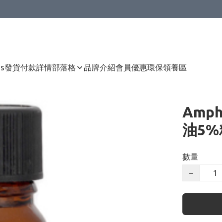
Us
發貨付款詳情
部落格
品牌介紹
會員優惠
環保領養區
Amph
油5%
數量
−