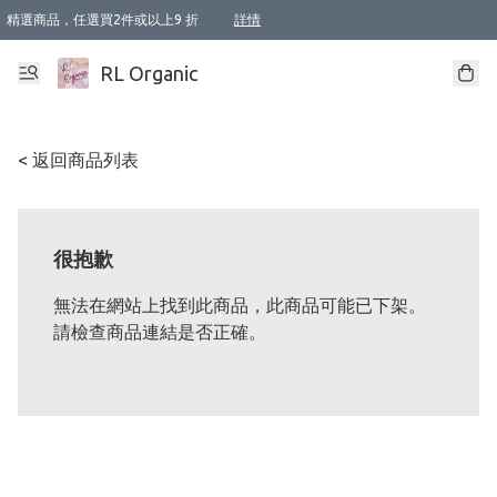
精選商品，任選買2件或以上9 折
詳情
XI周年優惠【新品自由選2件88折/3件85折】
XI周年優惠【Chakra 脈輪平衡自由選2件9折/3件85折/5件8折】
Florame 肌底自由選 2支9折 3支85折
XI周年優惠【蟲蟲退散 · 防衛結界﹞系列2件9折】
Sunki 任選2件95折
BIOFFICINA TOSCANA 任選2支9折 3支85折
Lamav 任選1件9折 2件85折
Mukti Organics 指定產品任選1件9折, 2件88折 3件85折
Intelligent Nutrients Skincare 任選2件9折
deodorant 任選2件88折
化妝品 任選2件95折
XI周年優惠【身心靈單品 任選2件9折/3件85折/5件8折】
XI周年優惠 【精油/香水 任選2件9折/3件85折/5件8折】
XI周年優惠【「關節到肌膚」全效養護 BODY OIL 組2件88折/3件85折】
XI周年優惠【夏日有機物理防曬套裝2件88折】
XI周年優惠【夏日潔面隨意選2件88折/3件85折】
XI周年優惠【逆齡奇蹟抗氧 11 自由選2件88折/3件85折/4件或以上8折】
新會員首次購物即享全單 95 折優惠！
成為VIP / VVIP 可享有生日月現金扣減獎賞優惠 !! 記得去賬户資料填上生日日期啦 !
選用順豐速運，滿$500 免運費
本地速遞 京東 送住宅/ 工商地址 $400 免運費
澳門訂單選用順豐速運，滿$800 免運費
詳情
詳情
詳情
詳情
詳情
詳情
詳情
詳情
詳情
詳情
詳情
詳情
詳情
詳情
詳情
詳情
詳情
RL Organic
< 返回商品列表
很抱歉
無法在網站上找到此商品，此商品可能已下架。
請檢查商品連結是否正確。