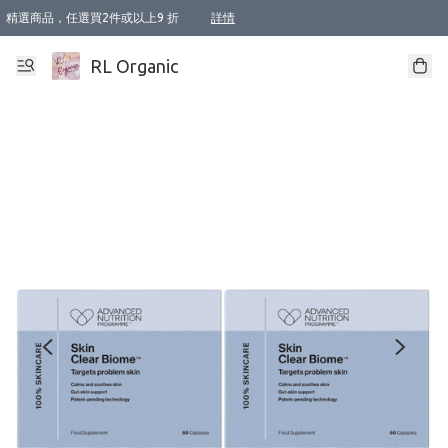
精選商品，任選買2件或以上9 折
詳情
XI周年優惠【新品自由選2件88折/3件85折】
XI周年優惠【Chakra 脈輪平衡自由選2件9折/3件85折/5件8折】
Florame 肌底自由選 2支9折 3支85折
XI周年優惠【蟲蟲退散 · 防衛結界﹞系列2件9折】
Sunki 任選2件95折
BIOFFICINA TOSCANA 任選2支9折 3支85折
Lamav 任選1件9折 2件85折
Mukti Organics 指定產品任選1件9折, 2件88折 3件85折
Intelligent Nutrients Skincare 任選2件9折
deodorant 任選2件88折
化妝品 任選2件95折
XI周年優惠【身心靈單品 任選2件9折/3件85折/5件8折】
XI周年優惠 【精油/香水 任選2件9折/3件85折/5件8折】
XI周年優惠【「關節到肌膚」全效養護 BODY OIL 組2件88折/3件85折】
XI周年優惠【夏日有機物理防曬套裝2件88折】
XI周年優惠【夏日潔面隨意選2件88折/3件85折】
XI周年優惠【逆齡奇蹟抗氧 11 自由選2件88折/3件85折/4件或以上8折】
新會員首次購物即享全單 95 折優惠！
成為VIP / VVIP 可享有生日月現金扣減獎賞優惠 !! 記得去賬户資料填上生日日期啦 !
選用順豐速運，滿$500 免運費
本地速遞 京東 送住宅/ 工商地址 $400 免運費
澳門訂單選用順豐速運，滿$800 免運費
詳情
詳情
詳情
詳情
詳情
詳情
詳情
詳情
詳情
詳情
詳情
詳情
詳情
詳情
詳情
詳情
詳情
RL Organic