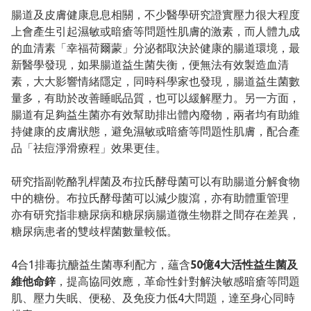
腸道及皮膚健康息息相關，不少醫學研究證實壓力很大程度
上會產生引起濕敏或暗瘡等問題性肌膚的激素，而人體九成
的血清素「幸福荷爾蒙」分泌都取決於健康的腸道環境，最
新醫學發現，如果腸道益生菌失衡，便無法有效製造血清
素，大大影響情緒隱定，同時科學家也發現，腸道益生菌數
量多，有助於改善睡眠品質，也可以緩解壓力。另一方面，
腸道有足夠益生菌亦有效幫助排出體內廢物，兩者均有助維
持健康的皮膚狀態，避免濕敏或暗瘡等問題性肌膚，配合產
品「祛痘淨滑療程」效果更佳。
研究指副乾酪乳桿菌及布拉氏酵母菌可以有助腸道分解食物
中的糖份。布拉氏酵母菌可以減少腹瀉，亦有助體重管理
亦有研究指非糖尿病和糖尿病腸道微生物群之間存在差異，
糖尿病患者的雙歧桿菌數量較低。
4合1排毒抗醣益生菌專利配方，蘊含
50億4大活性益生菌及
維他命鋅
，提高協同效應，革命性針對解決敏感暗瘡等問題
肌、壓力失眠、便秘、及免疫力低4大問題，達至身心同時