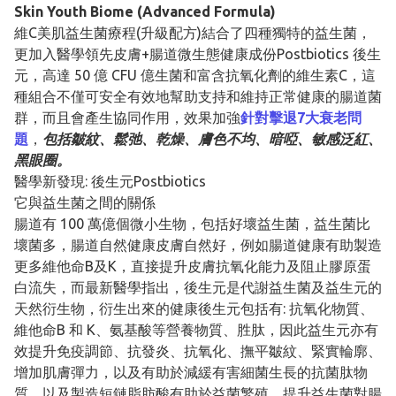
Skin Youth Biome​ (Advanced Formula)
維C美肌益生菌療程(升級配方)結合了四種獨特的益生菌，
更加入醫學領先皮膚+腸道微生態健康成份Postbiotics 後生
元，高達 50 億 CFU 億生菌和富含抗氧化劑的維生素C，這
種組合不僅可安全有效地幫助支持和維持正常健康的腸道菌
群，而且會產生協同作用，效果加強
針對擊退7大衰老問
題
，
包括皺紋、鬆弛、乾燥、膚色不均、暗啞、敏感泛紅、
黑眼圈。
醫學新發現: 後生元Postbiotics
它與益生菌之間的關係
腸道有 100 萬億個微小生物，包括好壞益生菌，益生菌比
壞菌多，腸道自然健康皮膚自然好，例如腸道健康有助製造
更多維他命B及K，直接提升皮膚抗氧化能力及阻止膠原蛋
白流失，而最新醫學指出，後生元是代謝益生菌及益生元的
天然衍生物，衍生出來的健康後生元包括有: 抗氧化物質、
維他命B 和 K、氨基酸等營養物質、胜肽，因此益生元亦有
效提升免疫調節、抗發炎、抗氧化、撫平皺紋、緊實輪廓、
增加肌膚彈力，以及有助於減緩有害細菌生長的抗菌肽物
質，以及製造短鏈脂肪酸有助於益菌繁殖，提升益生菌對腸