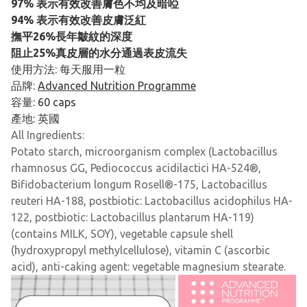
97% 表示有效改善膚色不均及暗啞
94% 表示有效改善皮膚泛紅
撫平26%長年皺紋的深度
阻止25%真皮層的水分通過表皮流失
使用方法: 每天服用一粒
品牌:
Advanced Nutrition Programme
容量: 60 caps
產地: 英國
All Ingredients:
Potato starch, microorganism complex (Lactobacillus
rhamnosus GG, Pediococcus acidilactici HA-524®,
Bifidobacterium longum Rosell®-175, Lactobacillus
reuteri HA-188, postbiotic: Lactobacillus acidophilus HA-
122, postbiotic: Lactobacillus plantarum HA-119)
(contains MILK, SOY), vegetable capsule shell
(hydroxypropyl methylcellulose), vitamin C (ascorbic
acid), anti-caking agent: vegetable magnesium stearate.