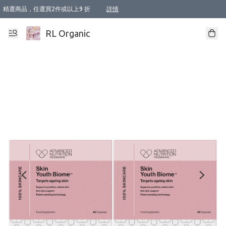
精選商品，任選買2件或以上9 折
詳情
XI周年優惠【新品自由選2件88折/3件85折】
XI周年優惠【Chakra 脈輪平衡自由選2件9折/3件85折/5件8折】
Florame 肌底自由選 2支9折 3支85折
XI周年優惠【蟲蟲退散 · 防衛結界﹞系列2件9折】
Sunki 任選2件95折
BIOFFICINA TOSCANA 任選2支9折 3支85折
Lamav 任選1件9折 2件85折
Mukti Organics 指定產品任選1件9折, 2件88折 3件85折
Intelligent Nutrients Skincare 任選2件9折
deodorant 任選2件88折
化妝品 任選2件95折
XI周年優惠【身心靈單品 任選2件9折/3件85折/5件8折】
XI周年優惠 【精油/香水 任選2件9折/3件85折/5件8折】
XI周年優惠【「關節到肌膚」全效養護 BODY OIL 組2件88折/3件85折】
XI周年優惠【夏日有機物理防曬套裝2件88折】
XI周年優惠【夏日潔面隨意選2件88折/3件85折】
XI周年優惠【逆齡奇蹟抗氧 11 自由選2件88折/3件85折/4件或以上8折】
新會員首次購物即享全單 95 折優惠！
成為VIP / VVIP 可享有生日月現金扣減獎賞優惠 !! 記得去賬户資料填上生日日期啦 !
選用順豐速運，滿$500 免運費
本地速遞 京東 送住宅/ 工商地址 $400 免運費
澳門訂單選用順豐速運，滿$800 免運費
詳情
詳情
詳情
詳情
詳情
詳情
詳情
詳情
詳情
詳情
詳情
詳情
詳情
詳情
詳情
詳情
詳情
RL Organic