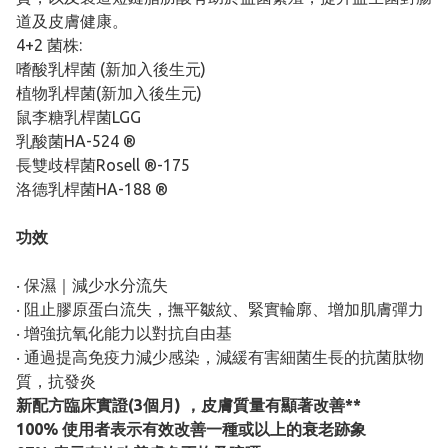
道及皮膚健康。
4+2 菌株:
嗜酸乳桿菌 (新加入後生元)
植物乳桿菌(新加入後生元)
鼠李糖乳桿菌LGG
乳酸菌HA-524 ®️
長雙歧桿菌Rosell ®️-175
洛德乳桿菌HA-188 ®️
功效​
‧ 保濕｜減少水分流失​
‧ 阻止膠原蛋白流失，撫平皺紋、緊實輪廓、增加肌膚彈力
‧ 增強抗氧化能力以對抗自由基​
‧ 通過提高免疫力減少感染​，減緩有害細菌生長的抗菌肽物
質，抗發炎
新配方臨床實證(3個月) ，皮膚質量有顯著改善**​
100% 使用者表示有效改善一種或以上的衰老跡象