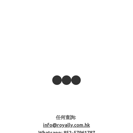
任何查詢:
info@royally.com.hk
Whatsapp: 852-
57961787