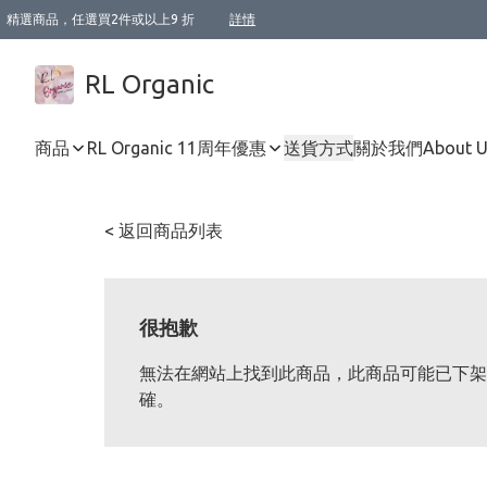
精選商品，任選買2件或以上9 折
詳情
XI周年優惠【新品自由選2件88折/3件85折】
XI周年優惠【Chakra 脈輪平衡自由選2件9折/3件85折/5件8折】
Florame 肌底自由選 2支9折 3支85折
XI周年優惠【蟲蟲退散 · 防衛結界﹞系列2件9折】
Sunki 任選2件95折
BIOFFICINA TOSCANA 任選2支9折 3支85折
Lamav 任選1件9折 2件85折
Mukti Organics 指定產品任選1件9折, 2件88折 3件85折
Intelligent Nutrients Skincare 任選2件9折
deodorant 任選2件88折
化妝品 任選2件95折
XI周年優惠【身心靈單品 任選2件9折/3件85折/5件8折】
XI周年優惠 【精油/香水 任選2件9折/3件85折/5件8折】
XI周年優惠【「關節到肌膚」全效養護 BODY OIL 組2件88折/3件85折】
XI周年優惠【夏日有機物理防曬套裝2件88折】
XI周年優惠【夏日潔面隨意選2件88折/3件85折】
XI周年優惠【逆齡奇蹟抗氧 11 自由選2件88折/3件85折/4件或以上8折】
新會員首次購物即享全單 95 折優惠！
成為VIP / VVIP 可享有生日月現金扣減獎賞優惠 !! 記得去賬户資料填上生日日期啦 !
選用順豐速運，滿$500 免運費
本地速遞 京東 送住宅/ 工商地址 $400 免運費
澳門訂單選用順豐速運，滿$800 免運費
詳情
詳情
詳情
詳情
詳情
詳情
詳情
詳情
詳情
詳情
詳情
詳情
詳情
詳情
詳情
詳情
詳情
RL Organic
商品
RL Organic 11周年優惠
送貨方式
關於我們
About 
< 返回商品列表
很抱歉
無法在網站上找到此商品，此商品可能已下架
確。