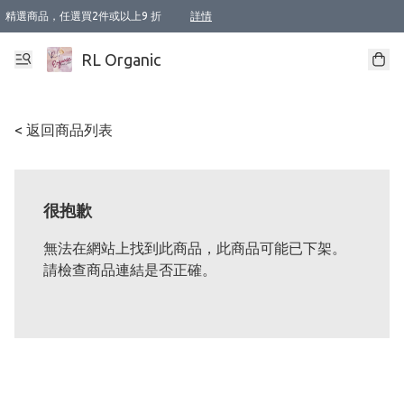
精選商品，任選買2件或以上9 折
詳情
XI周年優惠【新品自由選2件88折/3件85折】
XI周年優惠【Chakra 脈輪平衡自由選2件9折/3件85折/5件8折】
Florame 肌底自由選 2支9折 3支85折
XI周年優惠【蟲蟲退散 · 防衛結界﹞系列2件9折】
Sunki 任選2件95折
BIOFFICINA TOSCANA 任選2支9折 3支85折
Lamav 任選1件9折 2件85折
Mukti Organics 指定產品任選1件9折, 2件88折 3件85折
Intelligent Nutrients Skincare 任選2件9折
deodorant 任選2件88折
化妝品 任選2件95折
XI周年優惠【身心靈單品 任選2件9折/3件85折/5件8折】
XI周年優惠 【精油/香水 任選2件9折/3件85折/5件8折】
XI周年優惠【「關節到肌膚」全效養護 BODY OIL 組2件88折/3件85折】
XI周年優惠【夏日有機物理防曬套裝2件88折】
XI周年優惠【夏日潔面隨意選2件88折/3件85折】
XI周年優惠【逆齡奇蹟抗氧 11 自由選2件88折/3件85折/4件或以上8折】
新會員首次購物即享全單 95 折優惠！
成為VIP / VVIP 可享有生日月現金扣減獎賞優惠 !! 記得去賬户資料填上生日日期啦 !
選用順豐速運，滿$500 免運費
本地速遞 京東 送住宅/ 工商地址 $400 免運費
澳門訂單選用順豐速運，滿$800 免運費
詳情
詳情
詳情
詳情
詳情
詳情
詳情
詳情
詳情
詳情
詳情
詳情
詳情
詳情
詳情
詳情
詳情
RL Organic
< 返回商品列表
很抱歉
無法在網站上找到此商品，此商品可能已下架。
請檢查商品連結是否正確。