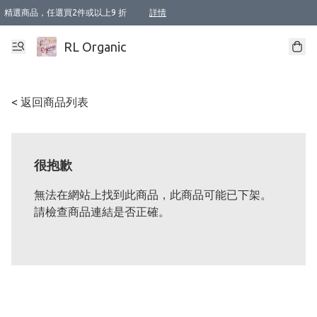
精選商品，任選買2件或以上9 折
詳情
XI周年優惠【新品自由選2件88折/3件85折】
XI周年優惠【Chakra 脈輪平衡自由選2件9折/3件85折/5件8折】
Florame 肌底自由選 2支9折 3支85折
XI周年優惠【蟲蟲退散 · 防衛結界﹞系列2件9折】
Sunki 任選2件95折
BIOFFICINA TOSCANA 任選2支9折 3支85折
Lamav 任選1件9折 2件85折
Mukti Organics 指定產品任選1件9折, 2件88折 3件85折
Intelligent Nutrients Skincare 任選2件9折
deodorant 任選2件88折
化妝品 任選2件95折
XI周年優惠【身心靈單品 任選2件9折/3件85折/5件8折】
XI周年優惠 【精油/香水 任選2件9折/3件85折/5件8折】
XI周年優惠【「關節到肌膚」全效養護 BODY OIL 組2件88折/3件85折】
XI周年優惠【夏日有機物理防曬套裝2件88折】
XI周年優惠【夏日潔面隨意選2件88折/3件85折】
XI周年優惠【逆齡奇蹟抗氧 11 自由選2件88折/3件85折/4件或以上8折】
新會員首次購物即享全單 95 折優惠！
成為VIP / VVIP 可享有生日月現金扣減獎賞優惠 !! 記得去賬户資料填上生日日期啦 !
選用順豐速運，滿$500 免運費
本地速遞 京東 送住宅/ 工商地址 $400 免運費
澳門訂單選用順豐速運，滿$800 免運費
詳情
詳情
詳情
詳情
詳情
詳情
詳情
詳情
詳情
詳情
詳情
詳情
詳情
詳情
詳情
詳情
詳情
RL Organic
< 返回商品列表
很抱歉
無法在網站上找到此商品，此商品可能已下架。
請檢查商品連結是否正確。