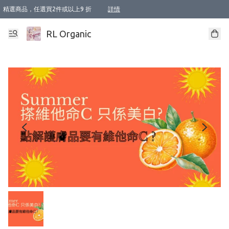
精選商品，任選買2件或以上9 折
詳情
XI周年優惠【新品自由選2件88折/3件85折】
XI周年優惠【Chakra 脈輪平衡自由選2件9折/3件85折/5件8折】
Florame 肌底自由選 2支9折 3支85折
XI周年優惠【蟲蟲退散 · 防衛結界﹞系列2件9折】
Sunki 任選2件95折
BIOFFICINA TOSCANA 任選2支9折 3支85折
Lamav 任選1件9折 2件85折
Mukti Organics 指定產品任選1件9折, 2件88折 3件85折
Intelligent Nutrients Skincare 任選2件9折
deodorant 任選2件88折
化妝品 任選2件95折
XI周年優惠【身心靈單品 任選2件9折/3件85折/5件8折】
XI周年優惠 【精油/香水 任選2件9折/3件85折/5件8折】
XI周年優惠【「關節到肌膚」全效養護 BODY OIL 組2件88折/3件85折】
XI周年優惠【夏日有機物理防曬套裝2件88折】
XI周年優惠【夏日潔面隨意選2件88折/3件85折】
XI周年優惠【逆齡奇蹟抗氧 11 自由選2件88折/3件85折/4件或以上8折】
新會員首次購物即享全單 95 折優惠！
成為VIP / VVIP 可享有生日月現金扣減獎賞優惠 !! 記得去賬户資料填上生日日期啦 !
選用順豐速運，滿$500 免運費
本地速遞 京東 送住宅/ 工商地址 $400 免運費
澳門訂單選用順豐速運，滿$800 免運費
詳情
詳情
詳情
詳情
詳情
詳情
詳情
詳情
詳情
詳情
詳情
詳情
詳情
詳情
詳情
詳情
詳情
RL Organic