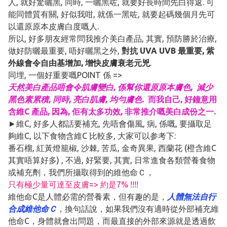
人, 就好驚曬黑, 同時, 一曬黑咗, 就要好長時間先白得返. 可
能同體質有關, 好似我咁, 就係一黑咗, 就要起碼幾個月先可
以還原原本皮膚白度嘅人.
所以, 好多朋友經常問我推介美白產品, 其實, 預防勝於治療,
做好防曬最重要, 唔好曬黑之外,
對抗 UVA UVB 最重要, 紫
外線會令自由基增加, 增快皮膚衰老元兇
.
同埋, 一個好重要嘅POINT 係 =>
天然美白產品唔會令肌膚變白, 係幫你還原原本膚色, 減少
黑色素累積, 同時, 亮白肌膚, 均勻膚色.
而我自己, 好鐘意用
含維C 產品, 因為, 佢有太多功效, 非常推介嘅美白成份之一.
►維C, 好多人都話要補充, 先唔會傷風, 病, 係嘅, 要攝取足
夠維C, 以下食物含維C 比較多, 大家可以参考下:
番石榴, 紅黃燈籠椒, 沙棘, 苦瓜, 金奇異果, 西蘭花 (橙含維C
其實唔算好多) , 不過, 好緊要, 其實, 日常進食各類營養食物
或補充劑，我們所攝取得到的維他命Ｃ，
只有極少量可達至皮膚=> 約是7% !!!!
維他命C是人體必需的營養素，但有趣的是，
人體無法自行
合成維他命Ｃ
，換句話說，如果我們沒有適時從外部補充維
他命C，身體就會出問題，而最直接的外部來源就是透過飲