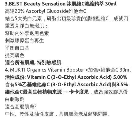
3.
BE.ST Beauty Sensation 冰肌維C濃縮精萃 30ml
高達20% Ascorbyl Glucoside維他命C
結合5大美白元素，研製出頂級珍貴的濃縮型維C，成就四
重透亮淨白無瑕肌：
幫助內外擊退黑色素
刺激膠原蛋白再生
平衡自由基
提亮膚色
適合所有肌膚, 特別敏感肌
4.
MUKTI Organics Vitamin Booster <加強>維他命C 30ml
活性成份: Vitamin C (3-O-Ethyl Ascorbic Acid) 5.00%
含有
5%乙基維他命C (3-O-Ethyl Ascorbic Acid)
與
3.5%
維他命C最高生物植物來源 — 卡卡度果
，成為強效膠原蛋
白刺激劑
適合甚麼肌膚?
中性、乾性及油性皮膚，具肌膚衰老及鬆馳問題。