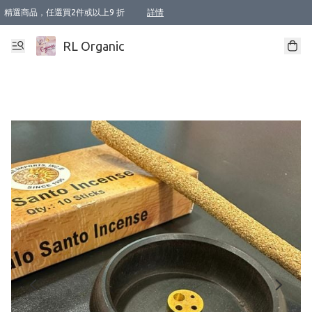
精選商品，任選買2件或以上9 折
詳情
XI周年優惠【新品自由選2件88折/3件85折】
XI周年優惠【Chakra 脈輪平衡自由選2件9折/3件85折/5件8折】
Florame 肌底自由選 2支9折 3支85折
XI周年優惠【蟲蟲退散 · 防衛結界﹞系列2件9折】
Sunki 任選2件95折
BIOFFICINA TOSCANA 任選2支9折 3支85折
Lamav 任選1件9折 2件85折
Mukti Organics 指定產品任選1件9折, 2件88折 3件85折
Intelligent Nutrients Skincare 任選2件9折
deodorant 任選2件88折
化妝品 任選2件95折
XI周年優惠【身心靈單品 任選2件9折/3件85折/5件8折】
XI周年優惠 【精油/香水 任選2件9折/3件85折/5件8折】
XI周年優惠【「關節到肌膚」全效養護 BODY OIL 組2件88折/3件85折】
XI周年優惠【夏日有機物理防曬套裝2件88折】
XI周年優惠【夏日潔面隨意選2件88折/3件85折】
XI周年優惠【逆齡奇蹟抗氧 11 自由選2件88折/3件85折/4件或以上8折】
新會員首次購物即享全單 95 折優惠！
成為VIP / VVIP 可享有生日月現金扣減獎賞優惠 !! 記得去賬户資料填上生日日期啦 !
選用順豐速運，滿$500 免運費
本地速遞 京東 送住宅/ 工商地址 $400 免運費
澳門訂單選用順豐速運，滿$800 免運費
詳情
詳情
詳情
詳情
詳情
詳情
詳情
詳情
詳情
詳情
詳情
詳情
詳情
詳情
詳情
詳情
詳情
RL Organic