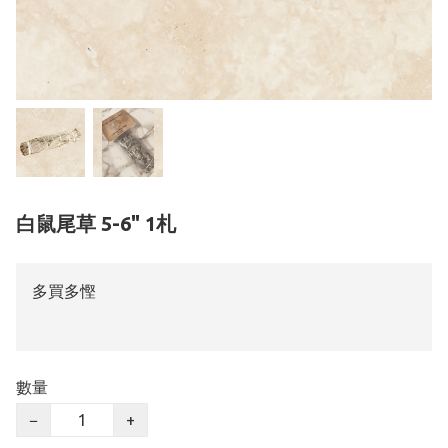
白鼠尾草 5-6" 1札
多買多慳
數量
−
+