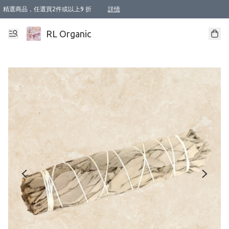
精選商品，任選買2件或以上9 折
詳情
XI周年優惠【新品自由選2件88折/3件85折】
XI周年優惠【Chakra 脈輪平衡自由選2件9折/3件85折/5件8折】
Florame 肌底自由選 2支9折 3支85折
XI周年優惠【蟲蟲退散 · 防衛結界﹞系列2件9折】
Sunki 任選2件95折
BIOFFICINA TOSCANA 任選2支9折 3支85折
Lamav 任選1件9折 2件85折
Mukti Organics 指定產品任選1件9折, 2件88折 3件85折
Intelligent Nutrients Skincare 任選2件9折
deodorant 任選2件88折
化妝品 任選2件95折
XI周年優惠【身心靈單品 任選2件9折/3件85折/5件8折】
XI周年優惠 【精油/香水 任選2件9折/3件85折/5件8折】
XI周年優惠【「關節到肌膚」全效養護 BODY OIL 組2件88折/3件85折】
XI周年優惠【夏日有機物理防曬套裝2件88折】
XI周年優惠【夏日潔面隨意選2件88折/3件85折】
XI周年優惠【逆齡奇蹟抗氧 11 自由選2件88折/3件85折/4件或以上8折】
新會員首次購物即享全單 95 折優惠！
成為VIP / VVIP 可享有生日月現金扣減獎賞優惠 !! 記得去賬户資料填上生日日期啦 !
選用順豐速運，滿$500 免運費
本地速遞 京東 送住宅/ 工商地址 $400 免運費
澳門訂單選用順豐速運，滿$800 免運費
詳情
詳情
詳情
詳情
詳情
詳情
詳情
詳情
詳情
詳情
詳情
詳情
詳情
詳情
詳情
詳情
詳情
RL Organic