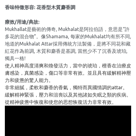
香味特徵形容: 花香型木質麝香調
療效/用途/典故:
Mukhallat是藝術的傳奇, Mukhalat是阿拉伯語，意思是“許
多花的混合物”。像Shamama, 每家的Mukhalat均有所不同,
地道的Mukhalat Attar採用傳統方法製備，是將不同花和藏
紅花作為前調, 木質和麝香是基調, 當然少不了沉香及琥珀,
獨具一格!
使人精神高度清爽和煥發活力，當中的琥珀，檀香在治療皮
膚感染，真菌感染，傷口等非常有效。並且具有緩解精神壓
力和疲憊的驚人能力。
非常細膩，柔軟和麝香的香氣，獨特而異國情調的attar。
緩解精神緊張，壓力和沮喪以及其他諸如失眠之類的疾病。
從精神疲憊中恢復和使您的思想恢復活力非常有效。