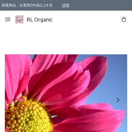
精選商品，任選買2件或以上9 折
詳情
XI周年優惠【新品自由選2件88折/3件85折】
XI周年優惠【Chakra 脈輪平衡自由選2件9折/3件85折/5件8折】
Florame 肌底自由選 2支9折 3支85折
XI周年優惠【蟲蟲退散 · 防衛結界﹞系列2件9折】
Sunki 任選2件95折
BIOFFICINA TOSCANA 任選2支9折 3支85折
Lamav 任選1件9折 2件85折
Mukti Organics 指定產品任選1件9折, 2件88折 3件85折
Intelligent Nutrients Skincare 任選2件9折
deodorant 任選2件88折
化妝品 任選2件95折
XI周年優惠【身心靈單品 任選2件9折/3件85折/5件8折】
XI周年優惠 【精油/香水 任選2件9折/3件85折/5件8折】
XI周年優惠【「關節到肌膚」全效養護 BODY OIL 組2件88折/3件85折】
XI周年優惠【夏日有機物理防曬套裝2件88折】
XI周年優惠【夏日潔面隨意選2件88折/3件85折】
XI周年優惠【逆齡奇蹟抗氧 11 自由選2件88折/3件85折/4件或以上8折】
新會員首次購物即享全單 95 折優惠！
成為VIP / VVIP 可享有生日月現金扣減獎賞優惠 !! 記得去賬户資料填上生日日期啦 !
選用順豐速運，滿$500 免運費
本地速遞 京東 送住宅/ 工商地址 $400 免運費
澳門訂單選用順豐速運，滿$800 免運費
詳情
詳情
詳情
詳情
詳情
詳情
詳情
詳情
詳情
詳情
詳情
詳情
詳情
詳情
詳情
詳情
詳情
RL Organic