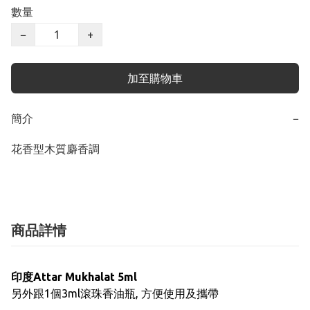
數量
−
+
加至購物車
簡介
−
花香型木質麝香調
商品詳情
印度Attar
Mukhalat
5ml
另外跟1個3ml滾珠香油瓶, 方便使用及攜帶